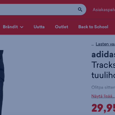
Asiakaspal
Brändit
Uutta
Outlet
Back to School
...
Lasten va
adida
Tracks
tuuli
Olitpa sitt
lasten ohue
Näytä lisää...
takaa mukavu
29,9
yhdistettäv
teknologia s