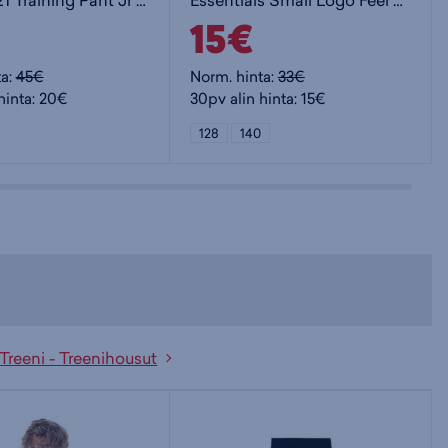
Squadra 21 Training Pant Jr - lasten verkkarihousut
Essentials Small Logo Feel Cozy Fleece Joggers Kids Jr - lasten collegehousut
15€
ta:
45€
Norm. hinta:
33€
hinta: 20€
30pv alin hinta: 15€
128
140
Treeni - Treenihousut