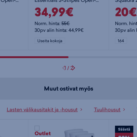
Essentials 3-Stripes Open-Hem Fleece Joggers W - naisten collegehousut
Essentials 3-Stripes Open-Hem Fleece Joggers W - naisten collegehousut
34,99€
20€
Norm. hinta:
55€
Norm. hin
30pv alin hinta: 44,99€
30pv alin 
Useita kokoja
164
1
/
2
Muut ostivat myös
Lasten välikausitakit ja -housut
Tuulihousut