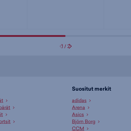
1
/
2
Suositut merkit
ät
adidas
pärät
Arena
it
Asics
ortsit
Björn Borg