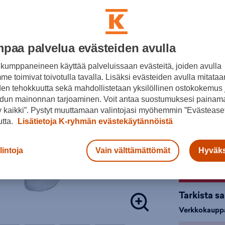
suorituksess
Normaalihin
30pv alin hi
Tämä tuote o
Lisätieto
Uudelleenkä
paa palvelua evästeiden avulla
jätettä, rii
Värit:
valmistamie
kumppaneineen käyttää palveluissaan evästeitä, joiden avulla
Normaa
e toimivat toivotulla tavalla. Lisäksi evästeiden avulla mitataa
Kiristy
den tehokkuutta sekä mahdollistetaan yksilöllinen ostokokemus 
100 % p
Musta
dun mainonnan tarjoaminen. Voit antaa suostumuksesi painama
CLIM
 kaikki”. Pystyt muuttamaan valintojasi myöhemmin ”Evästeaset
Valitse koko
utta.
Lisätietoja K-ryhmän evästekäytännöistä
Tuotteeseen 
128
1
välikausitak
lintoja
Vain välttämättömät
Hyväks
aika - Housu
Väri:
Musta
(
Lisä
Tarkista s
Verkkokaupp