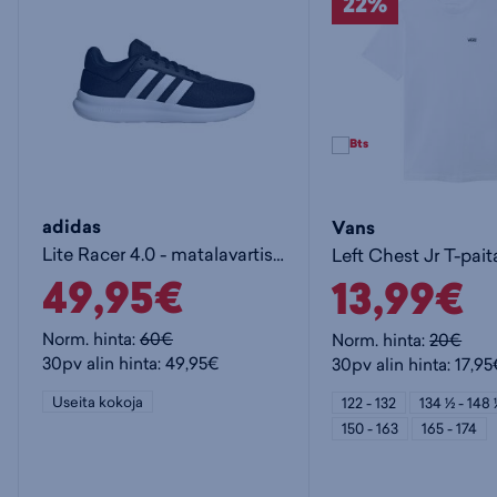
Säästä
22%
adidas
Vans
Lite Racer 4.0 - matalavartiset tennarit
Left Chest Jr T-pait
49,95€
13,99€
Norm. hinta:
60€
Norm. hinta:
20€
30pv alin hinta: 49,95€
30pv alin hinta: 17,9
Useita kokoja
122 - 132
134 ½ - 148
150 - 163
165 - 174