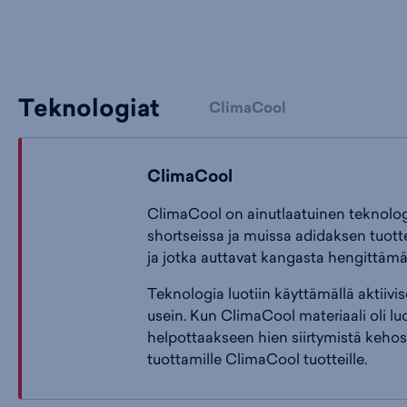
Teknologiat
ClimaCool
ClimaCool
ClimaCool on ainutlaatuinen teknologia
shortseissa ja muissa adidaksen tuott
ja jotka auttavat kangasta hengittä
Teknologia luotiin käyttämällä aktiivi
usein. Kun ClimaCool materiaali oli luo
helpottaakseen hien siirtymistä keho
tuottamille ClimaCool tuotteille.