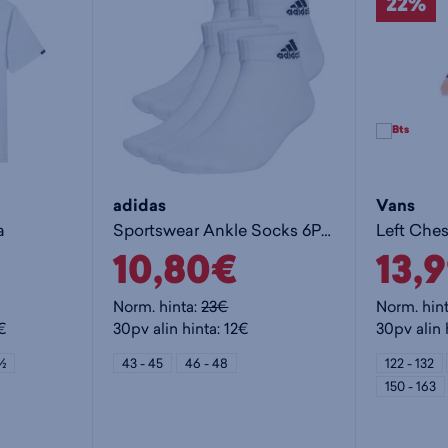
Säästä
22%
adidas
Vans
a
Sportswear Ankle Socks 6P - nilkkasukat
Left Ches
10,80€
13,
Norm. hinta:
23€
Norm. hin
5€
30pv alin hinta: 12€
30pv alin 
 ½
43 - 45
46 - 48
122 - 132
150 - 163