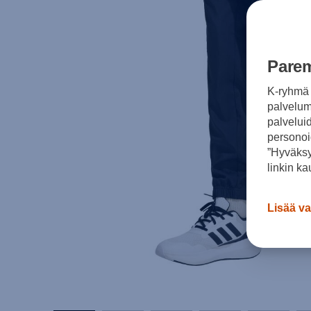
Parem
K-ryhmä 
palvelumm
palvelui
personoi
”Hyväksy
linkin ka
Lisää va