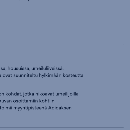
, housuissa, urheiluliiveissä,
a ovat suunniteltu hylkimään kosteutta
 kohdat, jotka hikoavat urheilijoilla
ökuvan osoittamiin kohtiin
 toimii myyntipisteenä Adidaksen