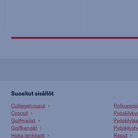
Suositut sisällöt
Collegehousut
Polkupyör
Crocsit
Pyöräilyky
Golfmailat
Pyöräilylas
Golfkengät
Pyöräilysh