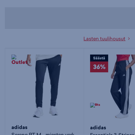
Lasten tuulihousut
Säästä
36%
adidas
adidas
Sereno PT M - miesten verkkarihousut