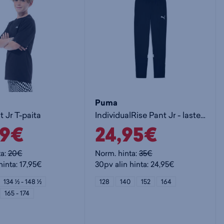
Puma
t Jr T-paita
IndividualRise Pant Jr - lasten verkkarihousut
99€
24,95€
ta:
20€
Norm. hinta:
35€
hinta: 17,95€
30pv alin hinta: 24,95€
134 ½ - 148 ½
128
140
152
164
165 - 174