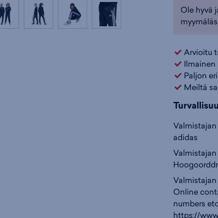
Ole hyvä j
myymäläs
Arvioitu 
Ilmainen 
Paljon er
Meiltä sa
Turvallisu
Valmistajan 
adidas
Valmistajan 
Hoogoorddre
Valmistajan
Online cont
numbers etc
https://www