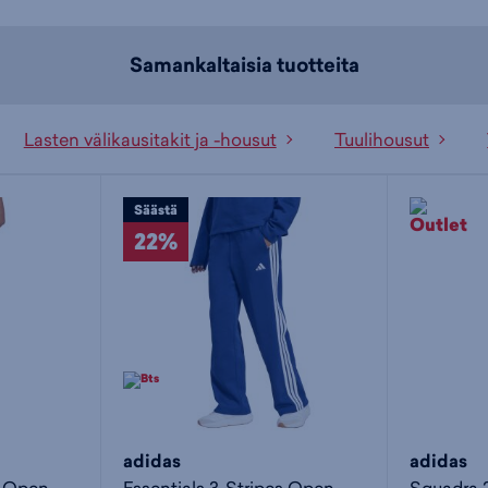
Samankaltaisia tuotteita
Lasten välikausitakit ja -housut
Tuulihousut
Säästä
22%
adidas
adidas