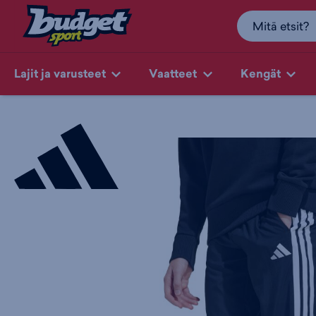
Lajit ja varusteet
Vaatteet
Kengät