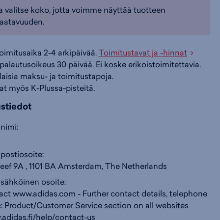
a valitse koko, jotta voimme näyttää tuotteen
aatavuuden.
i
s
s
toimitusaika 2-4 arkipäivää.
Toimitustavat ja -hinnat
i
a
ä
palautusoikeus 30 päivää. Ei koske erikoistoimitettavia.
ilaisia maksu- ja toimitustapoja.
n
:
:
at myös K-Plussa-pisteitä.
ustiedot
nimi:
postiosoite:
ef 9A , 1101 BA Amsterdam, The Netherlands
 sähköinen osoite:
act www.adidas.com - Further contact details, telephone
: Product/Customer Service section on all websites
.adidas.fi/help/contact-us