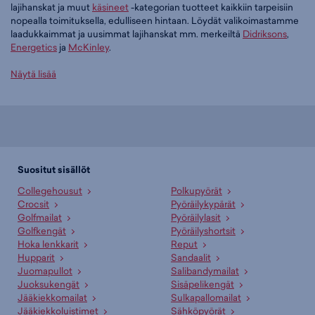
lajihanskat ja muut
käsineet
-kategorian tuotteet kaikkiin tarpeisiin
nopealla toimituksella, edulliseen hintaan. Löydät valikoimastamme
laadukkaimmat ja uusimmat lajihanskat mm. merkeiltä
Didriksons
,
Energetics
ja
McKinley
.
Tilaa lajihanskat edullisesti Budget Sportilta
Näytä lisää
Tällä hetkellä lajihanskat -tuoteryhmässä on 7 tuotetta.
Suosituin tuotteemme tässä ryhmässä on
Didriksons Lovas Five
Finger Glove - lasten toppasormikas (musta), 34,95 €
. Muita
suosittuja malleja ovat
Energetics LFG350 - naisten toppasormikas
(musta), 7,95 €
,
Didriksons Lovas Five Finger Glove - lasten
Suositut sisällöt
toppasormikas (tummanpunainen), 34,95 €
sekä
McKINLEY Lena
Collegehousut
Polkupyörät
Gloves W - naisten toppasormikas (musta), 24,95 €
. Laajasta
Crocsit
Pyöräilykypärät
valikoimasta löytyy jotain jokaiseen makuun!
Golfmailat
Pyöräilylasit
Golfkengät
Pyöräilyshortsit
Paljonko lajihanskat maksavat Budget Sportilla?
Hoka lenkkarit
Reput
Budget Sportin edullisimmat lajihanskat saat hintaan 7,95 € ja
Hupparit
Sandaalit
hintavimmat ovat myynnissä 34,95 € hintaan. Meiltä löydät
Juomapullot
Salibandymailat
lajihanskat aina liikuttavan halpaan hintaan!
Juoksukengät
Sisäpelikengät
Jääkiekkomailat
Sulkapallomailat
Onko verkkokaupan tuotteilla maksuton palautusoikeus?
Jääkiekkoluistimet
Sähköpyörät