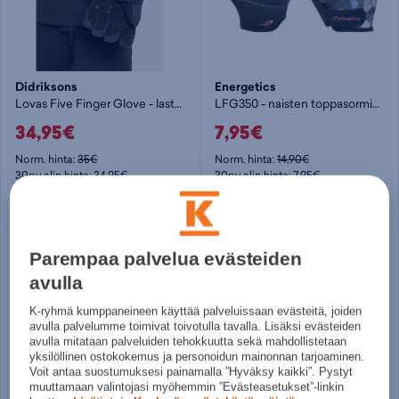
Didriksons
Energetics
Lovas Five Finger Glove - lasten toppasormikas
LFG350 - naisten toppasormikas
34,95€
7,95€
Norm. hinta:
35€
Norm. hinta:
14,90€
30pv alin hinta: 34,95€
30pv alin hinta: 7,95€
5
6
7
XS
S
Parempaa palvelua evästeiden
avulla
K-ryhmä kumppaneineen käyttää palveluissaan evästeitä, joiden
avulla palvelumme toimivat toivotulla tavalla. Lisäksi evästeiden
avulla mitataan palveluiden tehokkuutta sekä mahdollistetaan
yksilöllinen ostokokemus ja personoidun mainonnan tarjoaminen.
Voit antaa suostumuksesi painamalla ”Hyväksy kaikki”. Pystyt
muuttamaan valintojasi myöhemmin ”Evästeasetukset”-linkin