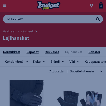
Menu
Myymälä
Siirry
Tuott
T
0
ostos
koris
y
Vaatteet
Käsineet
Lajihanskat
Sormikkaat
Lapaset
Rukkaset
Lajihanskat
Lobster
Kohderyhmä
Koko
Brändi
Väri
Kauppasaatav
7
tuotetta