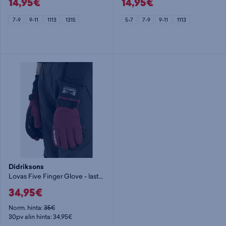
14,95€
14,95€
7-9
9-11
1113
1315
5-7
7-9
9-11
1113
Didriksons
Lovas Five Finger Glove - lasten toppasormikas
34,95€
Norm. hinta:
35€
30pv alin hinta: 34,95€