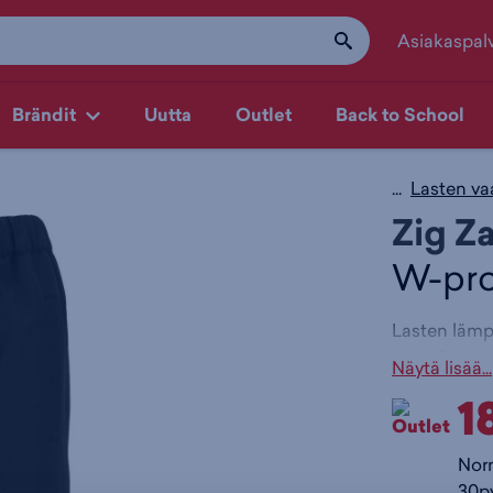
Asiakaspal
Brändit
Uutta
Outlet
Back to School
...
Lasten va
Zig Z
W-pro
Lasten lämp
vanutäyte ja
Näytä lisää...
lämpimänä va
1
jalkalenkit.
Lahkeis
Lahkeis
Nor
Hengit
30pv