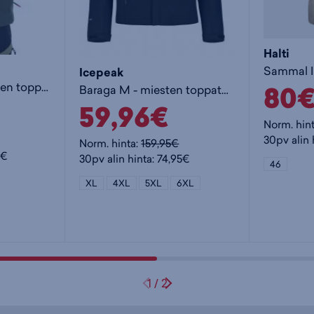
Halti
Icepeak
80
Daimon II M - miesten toppatakki
Baraga M - miesten toppatakki
59,96€
Norm. hin
30pv alin 
Norm. hinta:
159,95€
5€
30pv alin hinta: 74,95€
46
XL
4XL
5XL
6XL
1
/
2