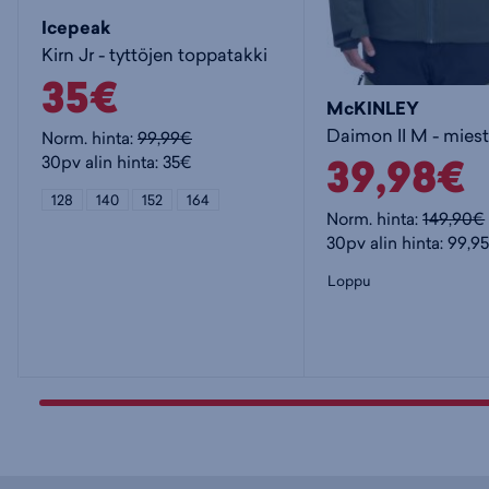
Icepeak
Kirn Jr - tyttöjen toppatakki
35€
McKINLEY
Norm. hinta:
99,99€
39,98€
30pv alin hinta: 35€
128
140
152
164
Norm. hinta:
149,90€
30pv alin hinta: 99,9
Loppu