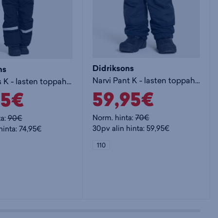
Didriksons
ns
Narvi Pant K - lasten toppahousut
Idre Pants K - lasten toppahousut
59,95€
95€
Norm. hinta:
70€
ta:
90€
30pv alin hinta: 59,95€
hinta: 74,95€
110