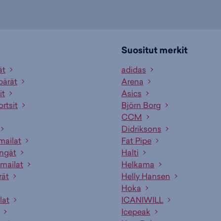
Suositut merkit
ät
adidas
pärät
Arena
it
Asics
ortsit
Björn Borg
CCM
Didriksons
mailat
Fat Pipe
engät
Halti
mailat
Helkama
rät
Helly Hansen
Hoka
lat
ICANIWILL
Icepeak