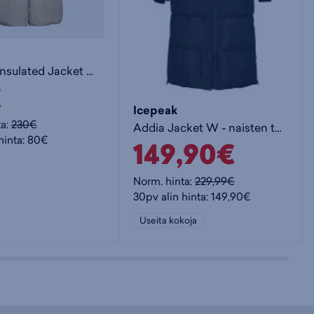
Sammal Insulated Jacket W+ - naisten toppatakki
€
Icepeak
ta:
230€
Addia Jacket W - naisten toppatakki
hinta: 80€
149,90€
Norm. hinta:
229,99€
30pv alin hinta: 149,90€
Useita kokoja