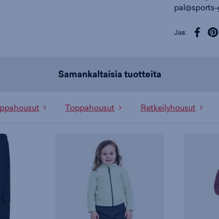
pal@sports-
Jaa:
Samankaltaisia tuotteita
oppahousut
Toppahousut
Retkeilyhousut