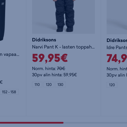
Didriksons
Didrikso
Narvi Pant K - lasten toppahousut
59,95€
74,
Ingur jr Pants - lasten vapaa-ajan housut
Norm. hinta:
70€
Norm. hin
30pv alin hinta: 59,95€
30pv alin 
5€
110
120
130
120
152 - 158