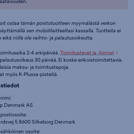
aatavuuden.
i
s
s
oit ostaa tämän poistotuotteen myymälästä verkon
äyttämällä sen mobiililaitteeltasi kassalla. Tuotteita ei
i
a
ä
a eikä niillä ole vaihto- ja palautusoikeutta.
n
:
:
toimitusaika 2-4 arkipäivää.
Toimitustavat ja -hinnat
palautusoikeus 30 päivää. Ei koske erikoistoimitettavia.
ilaisia maksu- ja toimitustapoja.
at myös K-Plussa-pisteitä.
ustiedot
nimi:
up Denmark AS
postiosoite:
rdsvej 5 8600 Silkeborg Denmark
 sähköinen osoite: