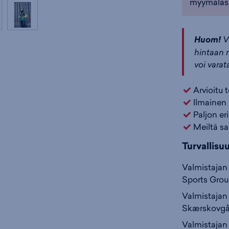
myymäläs
Huom!
V
hintaan n
voi varat
Arvioitu 
Ilmainen 
Paljon er
Meiltä sa
Turvallisu
Valmistajan 
Sports Gro
Valmistajan 
Skærskovgå
Valmistajan