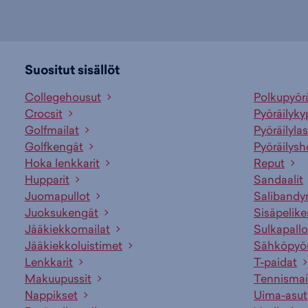
Suositut sisällöt
Collegehousut
Polkupyör
Crocsit
Pyöräilyky
Golfmailat
Pyöräilylas
Golfkengät
Pyöräilysh
Hoka lenkkarit
Reput
Hupparit
Sandaalit
Juomapullot
Salibandy
Juoksukengät
Sisäpelik
Jääkiekkomailat
Sulkapallo
Jääkiekkoluistimet
Sähköpyö
Lenkkarit
T-paidat
Makuupussit
Tennismai
Nappikset
Uima-asut