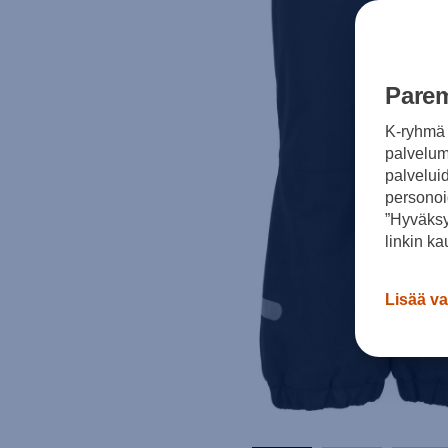
Parem
K-ryhmä 
palvelumm
palvelui
personoi
”Hyväksy
linkin ka
Lisää va