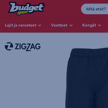
Lajit ja varusteet
Vaatteet
Kengät