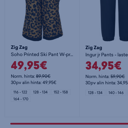
Zig Zag
Zig Zag
Soho Printed Ski Pant W-pro 1000 - lasten toppahousut
49,95€
34,95€
Norm. hinta:
89,90€
Norm. hinta:
59,90€
30pv alin hinta: 49,95€
30pv alin hinta: 34,9
116 - 122
128 - 134
152 - 158
128 - 134
140 - 146
164 - 170