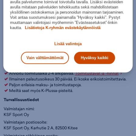
avulla palvelumme toimivat toivotulla tavalla. Lisäksi evästeiden
Valintaopas näin valitset maastohiihtosauvat
avulla mitataan palveluiden tehokkuutta sekä mahdollistetaan
yksilöllinen ostokokemus ja personoidun mainonnan tarjoaminen.
Lisää ostoskoriin
Voit antaa suostumuksesi painamalla ”Hyväksy kaikki”. Pystyt
muuttamaan valintojasi myöhemmin ”Evästeasetukset”-linkin
kautta.
Lisätietoja K-ryhmän evästekäytännöistä
Tarkista saatavuus myymälästä
Verkkokauppa:
Myymälät:
Saatavilla
Saatavilla
Lisää valintoja
Ole hyvä ja valitse koko, jotta voimme näyttää tuotteen
myymäläsaatavuuden.
Vain välttämättömät
Hyväksy kaikki
Arvioitu toimitusaika 2-4 arkipäivää.
Toimitustavat ja -hinnat
Ilmainen palautusoikeus 30 päivää. Ei koske erikoistoimitettavia.
Paljon erilaisia maksu- ja toimitustapoja.
Meiltä saat myös K-Plussa-pisteitä.
Turvallisuustiedot
Valmistajan nimi:
KSF Sport Oy
Valmistajan postiosoite:
KSF Sport Oy, Karhutie 2 A, 82500 Kitee
Valmistajan sähköinen osoite: