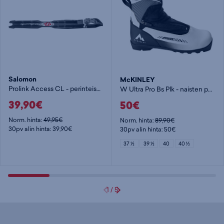
Salomon
McKINLEY
Prolink Access CL - perinteisen siteet
W Ultra Pro Bs Plk - naisten perinteisen hiihtomonot
39,90€
50€
Norm. hinta:
49,95€
Norm. hinta:
89,90€
30pv alin hinta: 39,90€
30pv alin hinta: 50€
37 ½
39 ½
40
40 ½
1
/
5