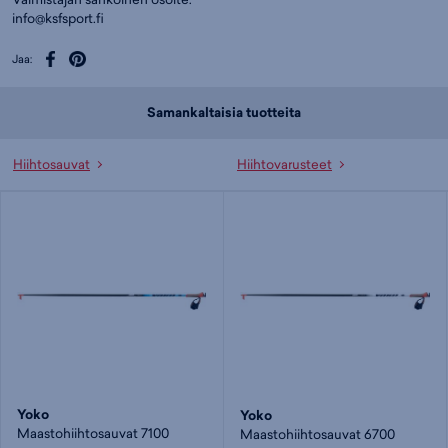
info@ksfsport.fi
Jaa:
Samankaltaisia tuotteita
Hiihtosauvat
Hiihtovarusteet
Yoko
Yoko
Maastohiihtosauvat 7100
Maastohiihtosauvat 6700