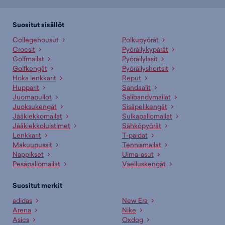
Suositut sisällöt
Collegehousut
Polkupyörät
Crocsit
Pyöräilykypärät
Golfmailat
Pyöräilylasit
Golfkengät
Pyöräilyshortsit
Hoka lenkkarit
Reput
Hupparit
Sandaalit
Juomapullot
Salibandymailat
Juoksukengät
Sisäpelikengät
Jääkiekkomailat
Sulkapallomailat
Jääkiekkoluistimet
Sähköpyörät
Lenkkarit
T-paidat
Makuupussit
Tennismailat
Nappikset
Uima-asut
Pesäpallomailat
Vaelluskengät
Suositut merkit
adidas
New Era
Arena
Nike
Asics
Oxdog