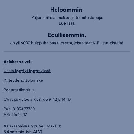
Helpommin.
Paljon erilaisia maksu- ja toimitustapoja.
Lue lisää.
Edullisemmin.
Jo yli 6000 huippuhalpaa tuotetta, joista saat K-Plussa-pisteitä.
Asiakaspalvelu
Usein kysytyt kysymykset
Yhteydenottolomake
Peruutusilmoitus
Chat palvelee arkisin klo 9–12 ja 14–17
Puh.
01053 77730
Ark. klo 14-17
Asiakaspalvelun puhelumaksut:
8,4 snt/min. (sis. ALV)