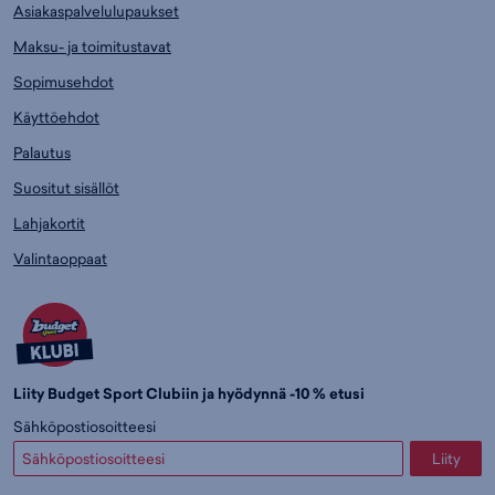
Asiakaspalvelulupaukset
Maksu- ja toimitustavat
Sopimusehdot
Käyttöehdot
Palautus
Suositut sisällöt
Lahjakortit
Valintaoppaat
Liity Budget Sport Clubiin ja hyödynnä -10 % etusi
Sähköpostiosoitteesi
Liity