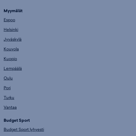
Myymälät
Espoo
Helsinki
Jyväskylä
Kouvola
Kuopio
Lempäälä
Oulu
Pori
Turku
Vantaa
Budget Sport
Budget Sport lyhyesti