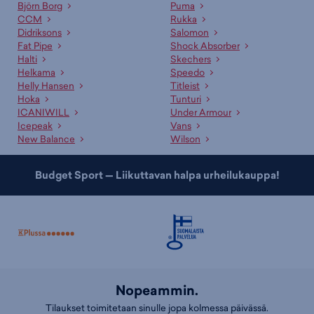
Björn Borg
Puma
CCM
Rukka
Didriksons
Salomon
Fat Pipe
Shock Absorber
Halti
Skechers
Helkama
Speedo
Helly Hansen
Titleist
Hoka
Tunturi
ICANIWILL
Under Armour
Icepeak
Vans
New Balance
Wilson
Budget Sport — Liikuttavan halpa urheilukauppa!
Nopeammin.
Tilaukset toimitetaan sinulle jopa kolmessa päivässä.