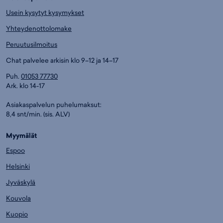
Usein kysytyt kysymykset
Yhteydenottolomake
Peruutusilmoitus
Chat palvelee arkisin klo 9–12 ja 14–17
Puh.
01053 77730
Ark. klo 14-17
Asiakaspalvelun puhelumaksut:
8,4 snt/min. (sis. ALV)
Myymälät
Espoo
Helsinki
Jyväskylä
Kouvola
Kuopio