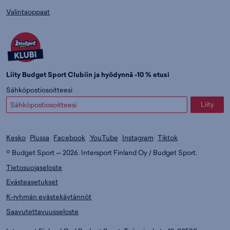
Valintaoppaat
Liity Budget Sport Clubiin ja hyödynnä -10 % etusi
Sähköpostiosoitteesi
Liity
Kesko
Plussa
Facebook
YouTube
Instagram
Tiktok
© Budget Sport — 2026. Intersport Finland Oy / Budget Sport.
Tietosuojaseloste
Evästeasetukset
K-ryhmän evästekäytännöt
Saavutettavuusseloste