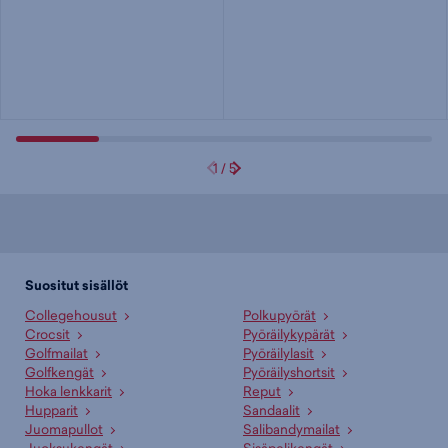
1
/
5
Suositut sisällöt
Collegehousut
Polkupyörät
Crocsit
Pyöräilykypärät
Golfmailat
Pyöräilylasit
Golfkengät
Pyöräilyshortsit
Hoka lenkkarit
Reput
Hupparit
Sandaalit
Juomapullot
Salibandymailat