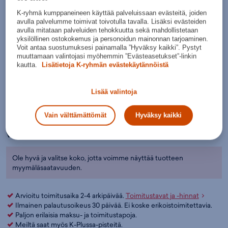
Väri:
Tummanharmaa
(
W244068)
K-ryhmä kumppaneineen käyttää palveluissaan evästeitä, joiden
avulla palvelumme toimivat toivotulla tavalla. Lisäksi evästeiden
Tumman
avulla mitataan palveluiden tehokkuutta sekä mahdollistetaan
harmaa
yksilöllinen ostokokemus ja personoidun mainonnan tarjoaminen.
Voit antaa suostumuksesi painamalla ”Hyväksy kaikki”. Pystyt
Valitse koko:
muuttamaan valintojasi myöhemmin ”Evästeasetukset”-linkin
S
M
L
XL
XXL
XXXL
kautta.
Lisätietoja K-ryhmän evästekäytännöistä
Kokotaulukko
Lisää valintoja
Lisää ostoskoriin
Vain välttämättömät
Hyväksy kaikki
Tarkista saatavuus ja nouda myymälästä
Verkkokauppa:
Myymälät:
Saatavilla
Saatavilla
Ole hyvä ja valitse koko, jotta voimme näyttää tuotteen
myymäläsaatavuuden.
Arvioitu toimitusaika 2-4 arkipäivää.
Toimitustavat ja -hinnat
Ilmainen palautusoikeus 30 päivää. Ei koske erikoistoimitettavia.
Paljon erilaisia maksu- ja toimitustapoja.
Meiltä saat myös K-Plussa-pisteitä.