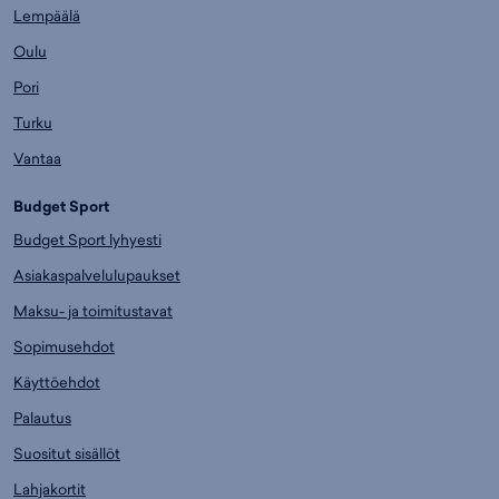
Lempäälä
Oulu
Pori
Turku
Vantaa
Budget Sport
Budget Sport lyhyesti
Asiakaspalvelulupaukset
Maksu- ja toimitustavat
Sopimusehdot
Käyttöehdot
Palautus
Suositut sisällöt
Lahjakortit