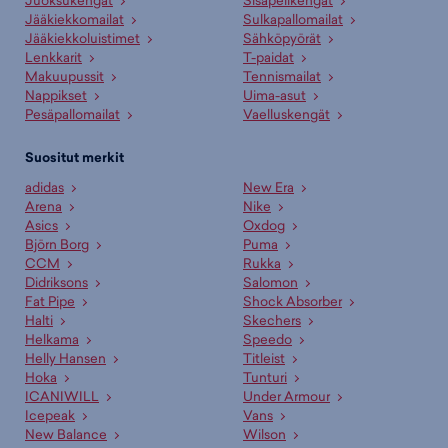
Juoksukengät
Sisäpelikengät
Jääkiekkomailat
Sulkapallomailat
Jääkiekkoluistimet
Sähköpyörät
Lenkkarit
T-paidat
Makuupussit
Tennismailat
Nappikset
Uima-asut
Pesäpallomailat
Vaelluskengät
Suositut merkit
adidas
New Era
Arena
Nike
Asics
Oxdog
Björn Borg
Puma
CCM
Rukka
Didriksons
Salomon
Fat Pipe
Shock Absorber
Halti
Skechers
Helkama
Speedo
Helly Hansen
Titleist
Hoka
Tunturi
ICANIWILL
Under Armour
Icepeak
Vans
New Balance
Wilson