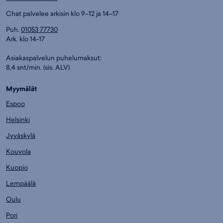
Chat palvelee arkisin klo 9–12 ja 14–17
Puh.
01053 77730
Ark. klo 14-17
Asiakaspalvelun puhelumaksut:
8,4 snt/min. (sis. ALV)
Myymälät
Espoo
Helsinki
Jyväskylä
Kouvola
Kuopio
Lempäälä
Oulu
Pori