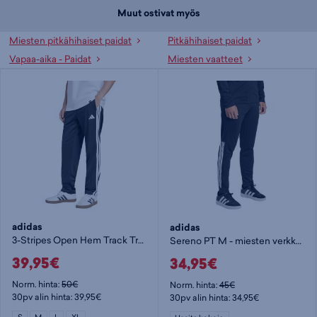
Muut ostivat myös
Miesten pitkähihaiset paidat
Pitkähihaiset paidat
Vapaa-aika - Paidat
Miesten vaatteet
adidas
adidas
3-Stripes Open Hem Track Tracksuit Bottoms M - miesten verkkarihousut
Sereno PT M - miesten verkkarihousut
39,95€
34,95€
Norm. hinta:
50€
Norm. hinta:
45€
30pv alin hinta: 39,95€
30pv alin hinta: 34,95€
S
M
L
XL