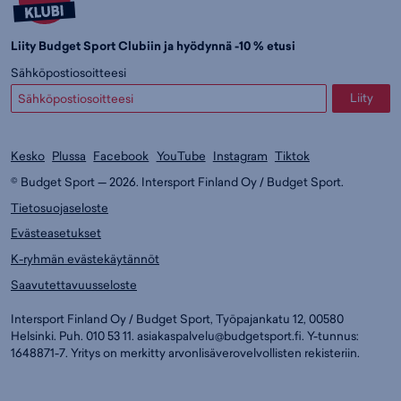
Liity Budget Sport Clubiin ja hyödynnä -10 % etusi
Sähköpostiosoitteesi
Liity
Kesko
Plussa
Facebook
YouTube
Instagram
Tiktok
© Budget Sport — 2026. Intersport Finland Oy / Budget Sport.
Tietosuojaseloste
Evästeasetukset
K-ryhmän evästekäytännöt
Saavutettavuusseloste
Intersport Finland Oy / Budget Sport, Työpajankatu 12, 00580
Helsinki. Puh. 010 53 11.
asiakaspalvelu@budgetsport.fi
. Y-tunnus:
1648871-7. Yritys on merkitty arvonlisäverovelvollisten rekisteriin.