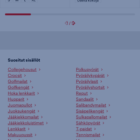
Useita kokoja
1
/
5
Suositut sisällöt
Collegehousut
Polkupyörät
Crocsit
Pyöräilykypärät
Golfmailat
Pyöräilylasit
Golfkengät
Pyöräilyshortsit
Hoka lenkkarit
Reput
Hupparit
Sandaalit
Juomapullot
Salibandymailat
Juoksukengät
Sisäpelikengät
Jääkiekkomailat
Sulkapallomailat
Jääkiekkoluistimet
Sähköpyörät
Lenkkarit
T-paidat
Makuupussit
Tennismailat