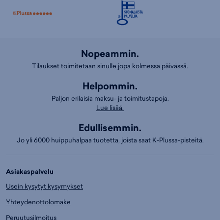
Nopeammin.
Tilaukset toimitetaan sinulle jopa kolmessa päivässä.
Helpommin.
Paljon erilaisia maksu- ja toimitustapoja.
Lue lisää.
Edullisemmin.
Jo yli 6000 huippuhalpaa tuotetta, joista saat K-Plussa-pisteitä.
Asiakaspalvelu
Usein kysytyt kysymykset
Yhteydenottolomake
Peruutusilmoitus