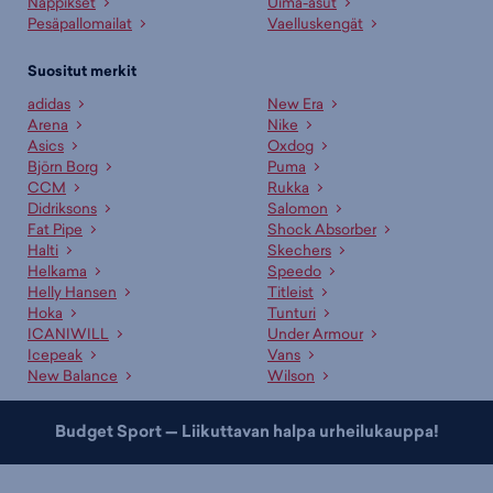
Nappikset
Uima-asut
Pesäpallomailat
Vaelluskengät
Suositut merkit
adidas
New Era
Arena
Nike
Asics
Oxdog
Björn Borg
Puma
CCM
Rukka
Didriksons
Salomon
Fat Pipe
Shock Absorber
Halti
Skechers
Helkama
Speedo
Helly Hansen
Titleist
Hoka
Tunturi
ICANIWILL
Under Armour
Icepeak
Vans
New Balance
Wilson
Budget Sport — Liikuttavan halpa urheilukauppa!