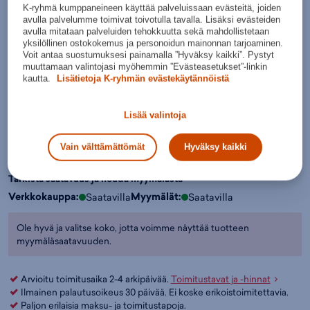
Pitkähihaiset paidat
,
Vapaa-aika - Paidat
,
Miesten vaatteet
,
Vapaa-
K-ryhmä kumppaneineen käyttää palveluissaan evästeitä, joiden
avulla palvelumme toimivat toivotulla tavalla. Lisäksi evästeiden
aika - Vapaa-ajan vaatteet
,
Vapaa-aika
,
Whistler
avulla mitataan palveluiden tehokkuutta sekä mahdollistetaan
Väri:
Tummanharmaa
(
W243248)
yksilöllinen ostokokemus ja personoidun mainonnan tarjoaminen.
Tumman
Voit antaa suostumuksesi painamalla ”Hyväksy kaikki”. Pystyt
harmaa
muuttamaan valintojasi myöhemmin ”Evästeasetukset”-linkin
kautta.
Lisätietoja K-ryhmän evästekäytännöistä
Valitse koko:
S
M
L
XL
XXL
XXXL
Lisää valintoja
Kokotaulukko
Vain välttämättömät
Hyväksy kaikki
Lisää ostoskoriin
Tarkista saatavuus ja nouda myymälästä
Verkkokauppa:
Myymälät:
Saatavilla
Saatavilla
Ole hyvä ja valitse koko, jotta voimme näyttää tuotteen
myymäläsaatavuuden.
Arvioitu toimitusaika 2-4 arkipäivää.
Toimitustavat ja -hinnat
Ilmainen palautusoikeus 30 päivää. Ei koske erikoistoimitettavia.
Paljon erilaisia maksu- ja toimitustapoja.