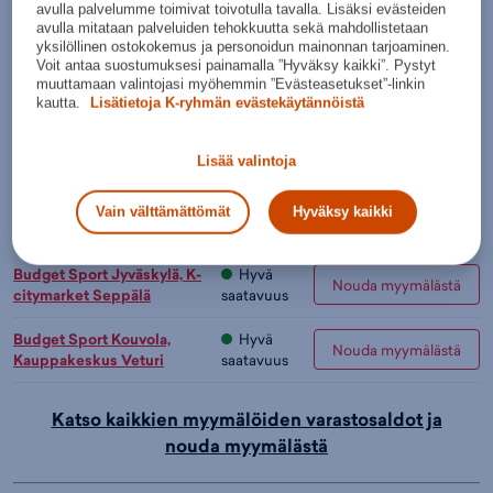
avulla palvelumme toimivat toivotulla tavalla. Lisäksi evästeiden
avulla mitataan palveluiden tehokkuutta sekä mahdollistetaan
Väritön
yksilöllinen ostokokemus ja personoidun mainonnan tarjoaminen.
Voit antaa suostumuksesi painamalla ”Hyväksy kaikki”. Pystyt
muuttamaan valintojasi myöhemmin ”Evästeasetukset”-linkin
Lisää ostoskoriin
kautta.
Lisätietoja K-ryhmän evästekäytännöistä
Tarkista saatavuus ja nouda myymälästä
Verkkokauppa:
Myymälät:
Lisää valintoja
Saatavilla
Saatavilla
Hyvä
Vain välttämättömät
Hyväksy kaikki
Budget Sport Helsinki, Itis
Nouda myymälästä
saatavuus
Budget Sport Jyväskylä, K-
Hyvä
Nouda myymälästä
citymarket Seppälä
saatavuus
Budget Sport Kouvola,
Hyvä
Nouda myymälästä
Kauppakeskus Veturi
saatavuus
Katso kaikkien myymälöiden varastosaldot ja
nouda myymälästä