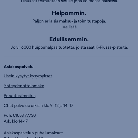
Tilaukset toimitetaan sinulle jopa kolmessa päivässä.
Helpommin.
Paljon erilaisia maksu- ja toimitustapoja.
Lue lisää.
Edullisemmin.
Jo yli 6000 huippuhalpaa tuotetta, joista saat K-Plussa-pisteitä.
Asiakaspalvelu
Usein kysytyt kysymykset
Yhteydenottolomake
Peruutusilmoitus
Chat palvelee arkisin klo 9–12 ja 14–17
Puh.
01053 77730
Ark. klo 14-17
Asiakaspalvelun puhelumaksut: