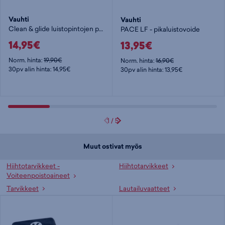
Vauhti
Vauhti
Clean & glide luistopintojen puhdistusaine
PACE LF - pikaluistovoide
14,95€
13,95€
Norm. hinta:
19,90€
Norm. hinta:
16,90€
30pv alin hinta: 14,95€
30pv alin hinta: 13,95€
1
/
5
Muut ostivat myös
Hiihtotarvikkeet -
Hiihtotarvikkeet
Voiteenpoistoaineet
Tarvikkeet
Lautailuvaatteet