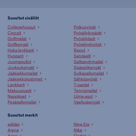
Suositut sisällöt
Collegehousut
Polkupyörät
Crocsit
Pyöräilykypärät
Golfmailat
Pyöräilylasit
Golfkengät
Pyöräilyshortsit
Hoka lenkkarit
Reput
Hupparit
Sandaalit
Juomapullot
Salibandymailat
Juoksukengät
Sisäpelikengät
Jääkiekkomailat
Sulkapallomailat
Jääkiekkoluistimet
Sähköpyörät
Lenkkarit
T-paidat
Makuupussit
Tennismailat
Nappikset
Uima-asut
Pesäpallomailat
Vaelluskengät
Suositut merkit
adidas
New Era
Arena
Nike
Asics
Oxdog