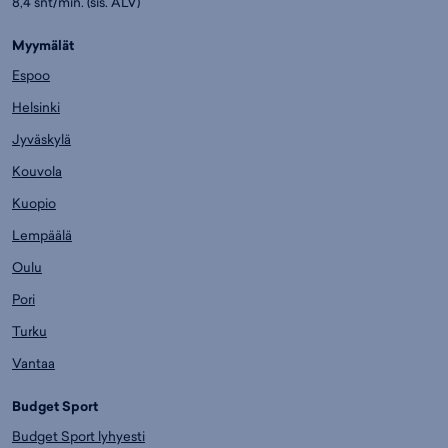
8,4 snt/min. (sis. ALV)
Myymälät
Espoo
Helsinki
Jyväskylä
Kouvola
Kuopio
Lempäälä
Oulu
Pori
Turku
Vantaa
Budget Sport
Budget Sport lyhyesti