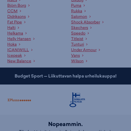
Björn Borg
Puma
CCM
Rukka
Didriksons
Salomon
Fat Pipe
Shock Absorber
Halti
Skechers
Helkama
Speedo
Helly Hansen
Titleist
Hoka
Tunturi
ICANIWILL
Under Armour
Icepeak
Vans
New Balance
Wilson
Budget Sport — Liikuttavan halpa urheilukauppa!
Nopeammin.