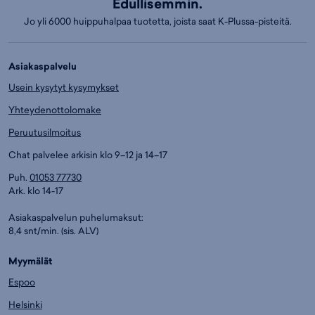
Edullisemmin.
Jo yli 6000 huippuhalpaa tuotetta, joista saat K-Plussa-pisteitä.
Asiakaspalvelu
Usein kysytyt kysymykset
Yhteydenottolomake
Peruutusilmoitus
Chat palvelee arkisin klo 9–12 ja 14–17
Puh.
01053 77730
Ark. klo 14-17
Asiakaspalvelun puhelumaksut:
8,4 snt/min. (sis. ALV)
Myymälät
Espoo
Helsinki