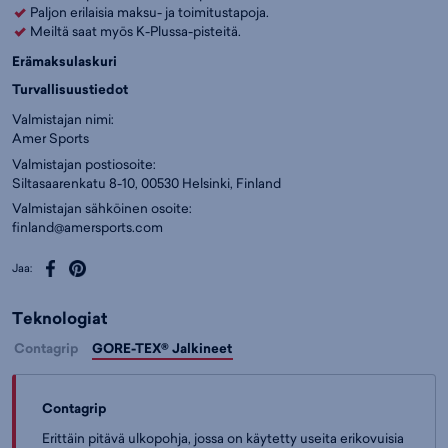
Paljon erilaisia maksu- ja toimitustapoja.
Harjoitusalusta:
Maasto
Meiltä saat myös K-Plussa-pisteitä.
Droppi (mm):
9-10
Erämaksulaskuri
Tuki:
Neutraali
Turvallisuustiedot
Lesti:
Normaali
Valmistajan nimi:
Amer Sports
Tuotteeseen liittyvät listaukset:
Naisten maastojuoksukengät
,
Miesten juoksukengät
,
Miesten vedenpitävät kengät
,
Juoksukengät
,
Valmistajan postiosoite:
Vedenpitävät kengät
,
Urheilukengät
,
Salomon
Siltasaarenkatu 8-10, 00530 Helsinki, Finland
Väri:
Musta
(
SALLI7070)
Valmistajan sähköinen osoite:
finland@amersports.com
Jaa:
Teknologiat
Contagrip
GORE-TEX® Jalkineet
Contagrip
Erittäin pitävä ulkopohja, jossa on käytetty useita erikovuisia