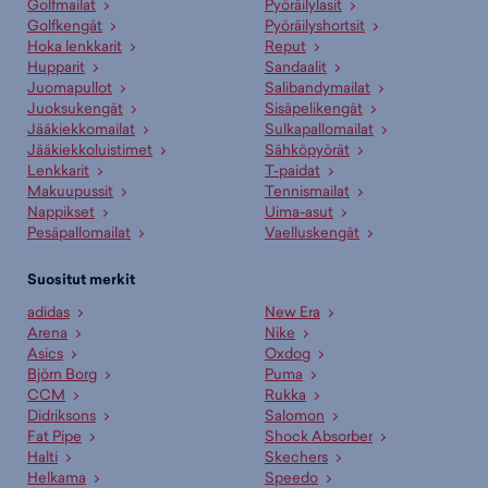
Golfmailat
Pyöräilylasit
Golfkengät
Pyöräilyshortsit
Hoka lenkkarit
Reput
Hupparit
Sandaalit
Juomapullot
Salibandymailat
Juoksukengät
Sisäpelikengät
Jääkiekkomailat
Sulkapallomailat
Jääkiekkoluistimet
Sähköpyörät
Lenkkarit
T-paidat
Makuupussit
Tennismailat
Nappikset
Uima-asut
Pesäpallomailat
Vaelluskengät
Suositut merkit
adidas
New Era
Arena
Nike
Asics
Oxdog
Björn Borg
Puma
CCM
Rukka
Didriksons
Salomon
Fat Pipe
Shock Absorber
Halti
Skechers
Helkama
Speedo