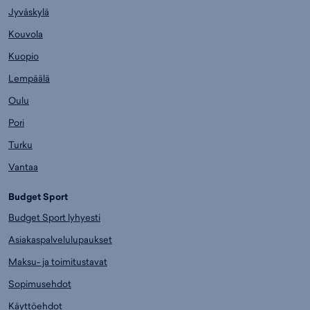
Jyväskylä
Kouvola
Kuopio
Lempäälä
Oulu
Pori
Turku
Vantaa
Budget Sport
Budget Sport lyhyesti
Asiakaspalvelulupaukset
Maksu- ja toimitustavat
Sopimusehdot
Käyttöehdot