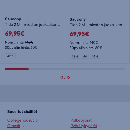
Saucony
Saucony
Tide 2 M - miesten juoksukengät
Tide 2 M - miesten juoksukengät
69,95€
69,95€
Norm. hinta:
140€
Norm. hinta:
140€
30pv alin hinta: 60€
30pv alin hinta: 60€
42 ½
42 ½
44
44 ½
1
/
5
Suositut sisällöt
Collegehousut
Polkupyörät
Crocsit
Pyöräilykypärät