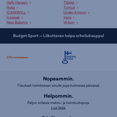
Helly Hansen
Titleist
Hoka
Tunturi
ICANIWILL
Under Armour
Icepeak
Vans
New Balance
Wilson
Budget Sport — Liikuttavan halpa urheilukauppa!
Nopeammin.
Tilaukset toimitetaan sinulle jopa kolmessa päivässä.
Helpommin.
Paljon erilaisia maksu- ja toimitustapoja.
Lue lisää.