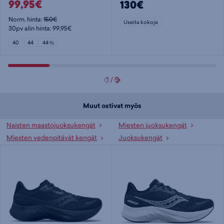
99,95€
130€
Norm. hinta:
150€
Useita kokoja
30pv alin hinta: 99,95€
40
44
44 ⅔
1
/
5
Muut ostivat myös
Naisten maastojuoksukengät
Miesten juoksukengät
Miesten vedenpitävät kengät
Juoksukengät