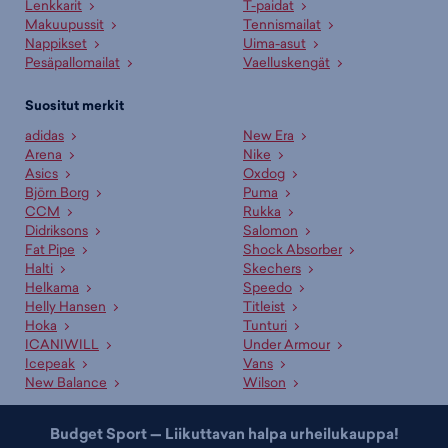
Lenkkarit
T-paidat
Makuupussit
Tennismailat
Nappikset
Uima-asut
Pesäpallomailat
Vaelluskengät
Suositut merkit
adidas
New Era
Arena
Nike
Asics
Oxdog
Björn Borg
Puma
CCM
Rukka
Didriksons
Salomon
Fat Pipe
Shock Absorber
Halti
Skechers
Helkama
Speedo
Helly Hansen
Titleist
Hoka
Tunturi
ICANIWILL
Under Armour
Icepeak
Vans
New Balance
Wilson
Budget Sport — Liikuttavan halpa urheilukauppa!