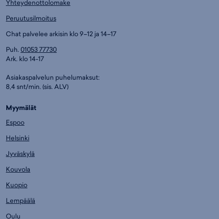
Yhteydenottolomake
Peruutusilmoitus
Chat palvelee arkisin klo 9–12 ja 14–17
Puh.
01053 77730
Ark. klo 14-17
Asiakaspalvelun puhelumaksut:
8,4 snt/min. (sis. ALV)
Myymälät
Espoo
Helsinki
Jyväskylä
Kouvola
Kuopio
Lempäälä
Oulu