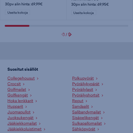
30pv alin hinta: 69,99€
30pv alin hinta: 69,95€
Useita kokoja
Useita kokoja
1
/
5
Suositut sisällöt
Collegehousut
Polkupyörät
Crocsit
Pyöräilykypärät
Golfmailat
Pyöräilylasit
Golfkengät
Pyöräilyshortsit
Hoka lenkkarit
Reput
Hupparit
Sandaalit
Juomapullot
Salibandymailat
Juoksukengät
Sisäpelikengät
Jääkiekkomailat
Sulkapallomailat
Jääkiekkoluistimet
Sähköpyörät