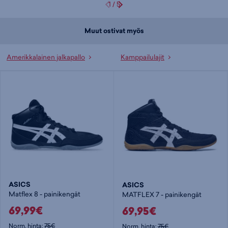
1
/
5
Muut ostivat myös
Amerikkalainen jalkapallo
Kamppailulajit
ASICS
ASICS
Matflex 8 - painikengät
MATFLEX 7 - painikengät
69,99€
69,95€
Norm. hinta:
75€
Norm. hinta:
75€