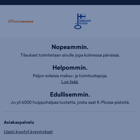
Nopeammin.
Tilaukset toimitetaan sinulle jopa kolmessa päivässä.
Helpommin.
Paljon erilaisia maksu- ja toimitustapoja.
Lue lisää.
Edullisemmin.
Jo yli 6000 huippuhalpaa tuotetta, joista saat K-Plussa-pisteitä.
Asiakaspalvelu
Usein kysytyt kysymykset