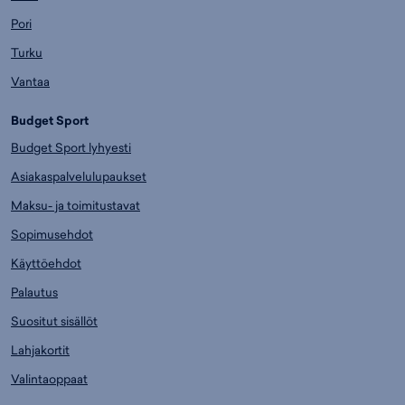
Pori
Turku
Vantaa
Budget Sport
Budget Sport lyhyesti
Asiakaspalvelulupaukset
Maksu- ja toimitustavat
Sopimusehdot
Käyttöehdot
Palautus
Suositut sisällöt
Lahjakortit
Valintaoppaat