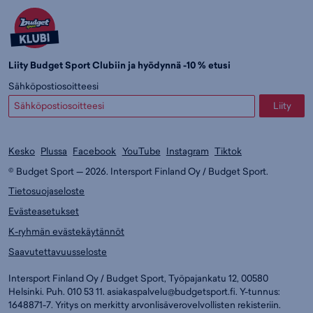
Liity Budget Sport Clubiin ja hyödynnä -10 % etusi
Sähköpostiosoitteesi
Liity
Kesko
Plussa
Facebook
YouTube
Instagram
Tiktok
© Budget Sport — 2026. Intersport Finland Oy / Budget Sport.
Tietosuojaseloste
Evästeasetukset
K-ryhmän evästekäytännöt
Saavutettavuusseloste
Intersport Finland Oy / Budget Sport, Työpajankatu 12, 00580
Helsinki. Puh. 010 53 11.
asiakaspalvelu@budgetsport.fi
. Y-tunnus:
1648871-7. Yritys on merkitty arvonlisäverovelvollisten rekisteriin.