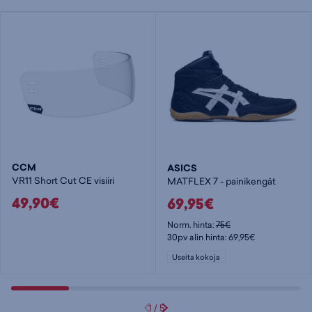
CCM
ASICS
VR11 Short Cut CE visiiri
MATFLEX 7 - painikengät
49,90€
69,95€
Norm. hinta:
75€
30pv alin hinta: 69,95€
Useita kokoja
1
/
5