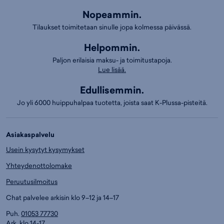
Nopeammin.
Tilaukset toimitetaan sinulle jopa kolmessa päivässä.
Helpommin.
Paljon erilaisia maksu- ja toimitustapoja.
Lue lisää.
Edullisemmin.
Jo yli 6000 huippuhalpaa tuotetta, joista saat K-Plussa-pisteitä.
Asiakaspalvelu
Usein kysytyt kysymykset
Yhteydenottolomake
Peruutusilmoitus
Chat palvelee arkisin klo 9–12 ja 14–17
Puh.
01053 77730
Ark. klo 14-17