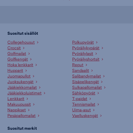
Suositut sisällöt
Collegehousut
Polkupyörät
Crocsit
Pyöräilykypärät
Golfmailat
Pyöräilylasit
Golfkengät
Pyöräilyshortsit
Hoka lenkkarit
Reput
Hupparit
Sandaalit
Juomapullot
Salibandymailat
Juoksukengät
Sisäpelikengät
Jääkiekkomailat
Sulkapallomailat
Jääkiekkoluistimet
Sähköpyörät
Lenkkarit
T-paidat
Makuupussit
Tennismailat
Nappikset
Uima-asut
Pesäpallomailat
Vaelluskengät
Suositut merkit