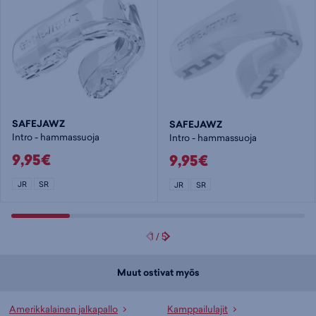
SAFEJAWZ
SAFEJAWZ
Intro - hammassuoja
Intro - hammassuoja
9,95€
9,95€
JR
SR
JR
SR
1
/
5
Muut ostivat myös
Amerikkalainen jalkapallo
Kamppailulajit