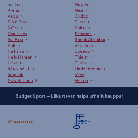
adidas
New Era
Arena
Nike
Asics
Oxdog
Björn Borg
Puma
CCM
Rukka
Didriksons
Salomon
Fat Pipe
Shock Absorber
Halti
Skechers
Helkama
Speedo
Helly Hansen
Titleist
Hoka
Tunturi
ICANIWILL
Under Armour
Icepeak
Vans
New Balance
Wilson
Budget Sport — Liikuttavan halpa urheilukauppa!