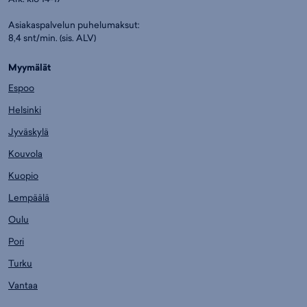
Asiakaspalvelun puhelumaksut:
8,4 snt/min. (sis. ALV)
Myymälät
Espoo
Helsinki
Jyväskylä
Kouvola
Kuopio
Lempäälä
Oulu
Pori
Turku
Vantaa