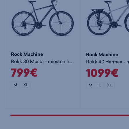
Rock Machine
Rock Machine
Rokk 30 Musta - miesten hybridipyörä
799€
1099€
M
XL
M
L
XL