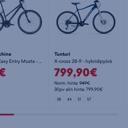
SHIMANO, HB-QC300
 STARS J20
 SHIMANO, FH-QC300
: STARS J20
chine
Tunturi
im Leader, Stainless Black with secure lock nipples
Rokk 30 Easy Entry Musta - naisten hybridipyörä
X-cross 28-9 - hybridipyörä
WTB Nano, 40mm
€
799,90€
Norm. hinta:
949€
ATIN: ONE1 Race RAS-D62938 Alloy, 31.8mm, -8°
30pv alin hinta: 799,90€
38
44
51
57
O: Flat Gravel
T: HERRMANS, LUNA LOCK, BLACK
e Royal Flex