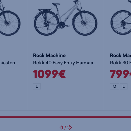
ETUNAPA: 
ETUVANNE:
TAKANAPA:
TAKAVANNE
Rock Machine
Rock Ma
PINNAT: Sap
Rokk 40 Harmaa - miesten hybridipyörä
Rokk 40 Easy Entry Harmaa - naisten hybridipyörä
RENKAAT: 
1099€
799
OSAT
L
M
L
OHJAINKANN
OHJAUSTANK
KÄDENSIJA
ISTUIN: Sell
1
/
2