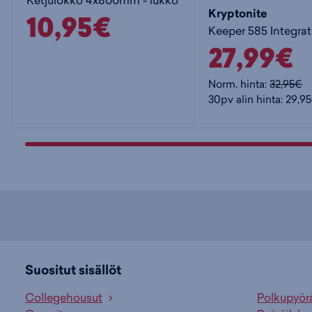
Ketjulokko 4x800mm - lukko
Kryptonite
10,95€
27,99€
Norm. hinta:
32,95€
30pv alin hinta: 29,9
Suositut sisällöt
Collegehousut
Polkupyör