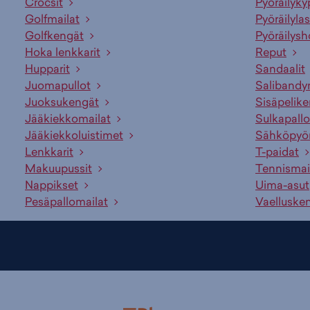
Crocsit
Pyöräilyky
Golfmailat
Pyöräilylas
Golfkengät
Pyöräilysh
Hoka lenkkarit
Reput
Hupparit
Sandaalit
Juomapullot
Salibandy
Juoksukengät
Sisäpelik
Jääkiekkomailat
Sulkapallo
Jääkiekkoluistimet
Sähköpyö
Lenkkarit
T-paidat
Makuupussit
Tennismai
Nappikset
Uima-asut
Pesäpallomailat
Vaelluske