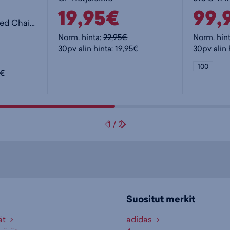
19,95€
99,
tyyppi:
Keeper 585 Integrated Chain - lukko
Takavaihtaj
Norm. hinta:
22,95€
Norm. hin
Runko:
30pv alin hinta: 19,95€
30pv alin 
Renkaat:
100
5€
Jarrujen
tyyppi -
lisätieto:
Rataspakka
1
/
2
Vaihdevivut
Paino:
Rengaskok
tuumaa:
Suositut merkit
Runkokork
tuuma tai 
ät
adidas