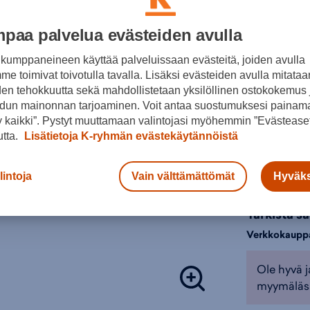
YLEISTIED
paa palvelua evästeiden avulla
PAINO: 11.80
Harmaa
kumppaneineen käyttää palveluissaan evästeitä, joiden avulla
e toimivat toivotulla tavalla. Lisäksi evästeiden avulla mitataa
MAKSIMIKU
Valitse koko
den tehokkuutta sekä mahdollistetaan yksilöllinen ostokokemus 
dun mainonnan tarjoaminen. Voit antaa suostumuksesi painama
S
RUNKO: Allo
 kaikki”. Pystyt muuttamaan valintojasi myöhemmin ”Evästeaset
BSA 68mm, D
utta.
Lisätietoja K-ryhmän evästekäytännöistä
Valintaopas 
Ready, Repl
KESKIÖLAA
lintoja
Vain välttämättömät
Hyväks
Lisä
OHJAINLAAK
Tarkista s
VAIHDEALUE:
Verkkokaupp
VOIMANSI
Ole hyvä j
VAIHDEVIPU
myymäläs
VAIHDEVIPU