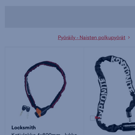
Pyöräily - Naisten polkupyörät
Locksmith