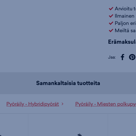
Arvioitu 
ETUVAIHTAJ
Ilmainen 
Paljon er
TAKAVAIHTA
Meiltä sa
KAMPISARJA
Erämaksul
KASETTI: S
Jaa:
KETJU: KMC
JARRUT
Samankaltaisia tuotteita
ETUJARRUL
TAKAJARRU
Pyöräily - Hybridipyörät
Pyöräily - Miesten polkupy
JARRUT: Tek
JARRUVIVUT
KIEKOT