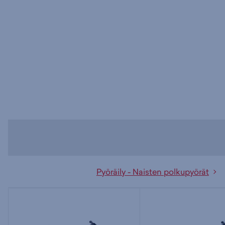
Pyöräily - Naisten polkupyörät