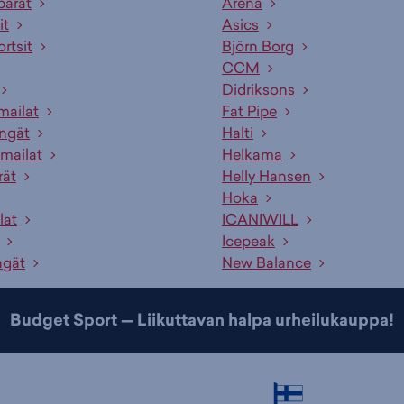
pärät
Arena
it
Asics
Runko -
ortsit
Björn Borg
lisätieto:
CCM
Didriksons
Kampisarja
mailat
Fat Pipe
engät
Halti
Vanteet:
mailat
Helkama
rät
Helly Hansen
Tuotteeseen 
Hoka
Pyöräily - H
lat
ICANIWILL
Polkupyörät
Icepeak
Väri:
Harma
ngät
New Balance
Budget Sport — Liikuttavan halpa urheilukauppa!