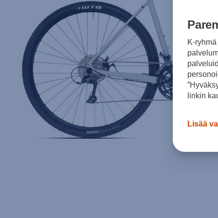
Parem
K-ryhmä 
palvelumm
palvelui
personoi
”Hyväksy
linkin ka
Lisää va