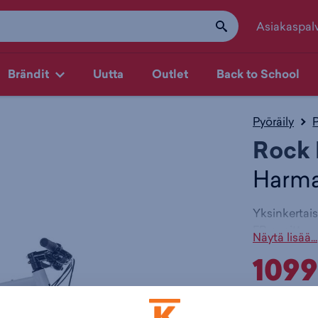
Asiakaspal
Brändit
Uutta
Outlet
Back to School
Pyöräily
Rock
Harma
Yksinkertai
FB osoittaa,
Näytä lisää...
monikäyttöin
109
vaihteistoll
helppokäyttö
Harkitsetko 
Värit:
houkuta? Tä