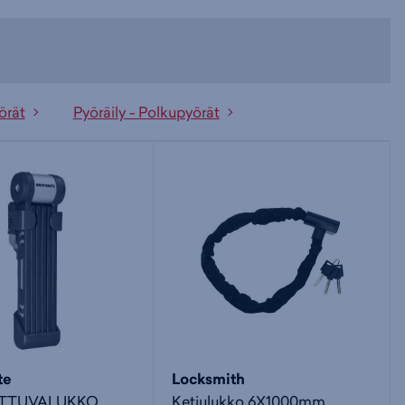
PA: ONE1 Alloy, SP C255
tehty luovutushuolto ennen toimitusta.
örät
Pyöräily - Polkupyörät
i - Pyörä toimitetaan lähes valmiiksi kasattuna
hjaustanko irrotettuna tai käännettynä, ja polkimet ovat
tu kuljetuksen helpottamiseksi (huom. kaikki mallit eivät
imia). Tutustu käyttöohjekirjaan joka löytyy
https://huntteri.fi/fi/huolto
mitusaika: noin 2–3 viikkoa.
Kyllä
16
Shimano claris, fd-r2000-f
te
Locksmith
AITTUVALUKKO
Ketjulukko 6X1000mm