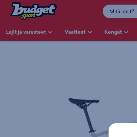
Lajit ja varusteet
Vaatteet
Kengät