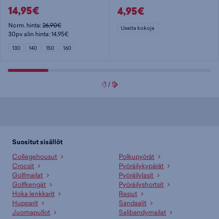
14,95€
4,95€
Norm. hinta:
26,90€
Useita kokoja
30pv alin hinta: 14,95€
130
140
150
160
1
/
5
Suositut sisällöt
Collegehousut
Polkupyörät
Crocsit
Pyöräilykypärät
Golfmailat
Pyöräilylasit
Golfkengät
Pyöräilyshortsit
Hoka lenkkarit
Reput
Hupparit
Sandaalit
Juomapullot
Salibandymailat