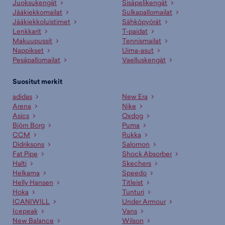
Juoksukengät
Sisäpelikengät
Jääkiekkomailat
Sulkapallomailat
Jääkiekkoluistimet
Sähköpyörät
Lenkkarit
T-paidat
Makuupussit
Tennismailat
Nappikset
Uima-asut
Pesäpallomailat
Vaelluskengät
Suositut merkit
adidas
New Era
Arena
Nike
Asics
Oxdog
Björn Borg
Puma
CCM
Rukka
Didriksons
Salomon
Fat Pipe
Shock Absorber
Halti
Skechers
Helkama
Speedo
Helly Hansen
Titleist
Hoka
Tunturi
ICANIWILL
Under Armour
Icepeak
Vans
New Balance
Wilson