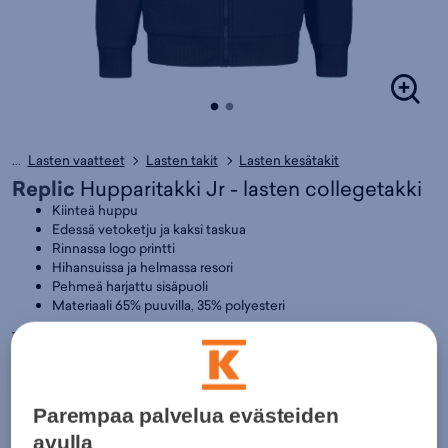
...
Lasten vaatteet
Lasten takit
Lasten kesätakit
Replic
Hupparitakki Jr - lasten collegetakki
Kiinteä huppu
Edessä vetoketju ja kaksi taskua
Rinnassa logo printti
Hihansuissa ja helmassa resori
Pehmeä harjattu sisäpuoli
Materiaali 65% puuvilla, 35% polyesteri
Tuotteeseen liittyvät listaukset:
Lasten kesätakit
,
Collegetakit
,
Vapaa-aika - Collegeasut
,
Paidat
,
Vapaa-aika - Vapaa-ajan vaatteet
,
Vapaa-aika
,
Replic
Väri:
Musta
Parempaa palvelua evästeiden
19,95€
avulla