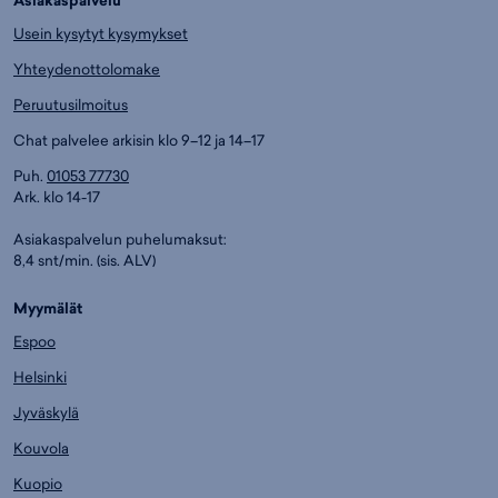
Asiakaspalvelu
Usein kysytyt kysymykset
Yhteydenottolomake
Peruutusilmoitus
Chat palvelee arkisin klo 9–12 ja 14–17
Puh.
01053 77730
Ark. klo 14-17
Asiakaspalvelun puhelumaksut:
8,4 snt/min. (sis. ALV)
Myymälät
Espoo
Helsinki
Jyväskylä
Kouvola
Kuopio