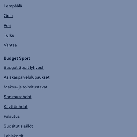
Lempäälä
Oulu
Pori
Turku
Vantaa
Budget Sport
Budget Sport lyhyesti
Asiakaspalvelulupaukset
Maksu- ja toimitustavat
Sopimusehdot
Käyttöehdot
Palautus
Suositut sisällöt
Lahjakortit