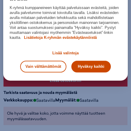
Normaalihinta:
26,90€
K-ryhmä kumppaneineen käyttää palveluissaan evästeitä, joiden
30pv alin hinta: 19,95€
avulla palvelumme toimivat toivotulla tavalla. Lisäksi evästeiden
Lisätietoa
avulla mitataan palveluiden tehokkuutta sekä mahdollistetaan
yksilöllinen ostokokemus ja personoidun mainonnan tarjoaminen.
Värit:
Voit antaa suostumuksesi painamalla ”Hyväksy kaikki”. Pystyt
muuttamaan valintojasi myöhemmin ”Evästeasetukset”-linkin
kautta.
Lisätietoja K-ryhmän evästekäytännöistä
Musta
Lisää valintoja
Valitse koko:
Kokotaulukko
130
140
150
160
Vain välttämättömät
Hyväksy kaikki
Lisää ostoskoriin
Tarkista saatavuus ja nouda myymälästä
Verkkokauppa:
Myymälät:
Saatavilla
Saatavilla
Ole hyvä ja valitse koko, jotta voimme näyttää tuotteen
myymäläsaatavuuden.