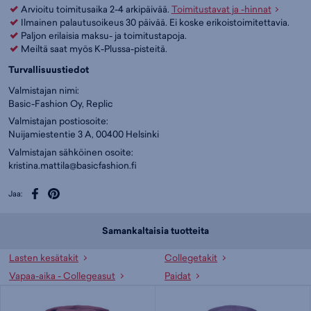
Arvioitu toimitusaika 2-4 arkipäivää.
Toimitustavat ja -hinnat
Ilmainen palautusoikeus 30 päivää. Ei koske erikoistoimitettavia.
Paljon erilaisia maksu- ja toimitustapoja.
Meiltä saat myös K-Plussa-pisteitä.
Turvallisuustiedot
Valmistajan nimi:
Basic-Fashion Oy, Replic
Valmistajan postiosoite:
Nuijamiestentie 3 A, 00400 Helsinki
Valmistajan sähköinen osoite:
kristina.mattila@basicfashion.fi
Jaa:
Samankaltaisia tuotteita
Lasten kesätakit
Collegetakit
Vapaa-aika - Collegeasut
Paidat