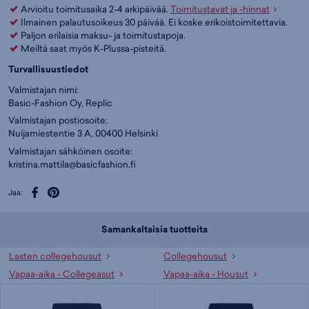
Arvioitu toimitusaika 2-4 arkipäivää.
Toimitustavat ja -hinnat
Ilmainen palautusoikeus 30 päivää. Ei koske erikoistoimitettavia.
Paljon erilaisia maksu- ja toimitustapoja.
Meiltä saat myös K-Plussa-pisteitä.
Turvallisuustiedot
Valmistajan nimi:
Basic-Fashion Oy, Replic
Valmistajan postiosoite:
Nuijamiestentie 3 A, 00400 Helsinki
Valmistajan sähköinen osoite:
kristina.mattila@basicfashion.fi
Jaa:
Samankaltaisia tuotteita
Lasten collegehousut
Collegehousut
Vapaa-aika - Collegeasut
Vapaa-aika - Housut