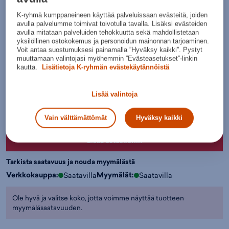
Normaalihinta:
26,90€
K-ryhmä kumppaneineen käyttää palveluissaan evästeitä, joiden
30pv alin hinta: 14,95€
avulla palvelumme toimivat toivotulla tavalla. Lisäksi evästeiden
Lisätietoa
avulla mitataan palveluiden tehokkuutta sekä mahdollistetaan
yksilöllinen ostokokemus ja personoidun mainonnan tarjoaminen.
Värit:
Voit antaa suostumuksesi painamalla ”Hyväksy kaikki”. Pystyt
muuttamaan valintojasi myöhemmin ”Evästeasetukset”-linkin
kautta.
Lisätietoja K-ryhmän evästekäytännöistä
Harmaa
Lisää valintoja
Valitse koko:
Kokotaulukko
130
140
150
160
Vain välttämättömät
Hyväksy kaikki
Lisää ostoskoriin
Tarkista saatavuus ja nouda myymälästä
Verkkokauppa:
Myymälät:
Saatavilla
Saatavilla
Ole hyvä ja valitse koko, jotta voimme näyttää tuotteen
myymäläsaatavuuden.