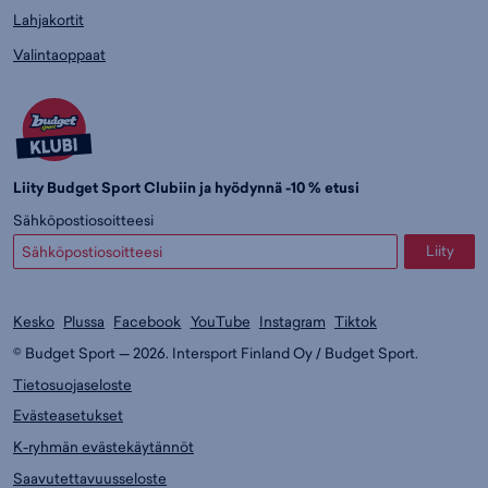
Lahjakortit
Valintaoppaat
Liity Budget Sport Clubiin ja hyödynnä -10 % etusi
Sähköpostiosoitteesi
Liity
Kesko
Plussa
Facebook
YouTube
Instagram
Tiktok
© Budget Sport — 2026. Intersport Finland Oy / Budget Sport.
Tietosuojaseloste
Evästeasetukset
K-ryhmän evästekäytännöt
Saavutettavuusseloste