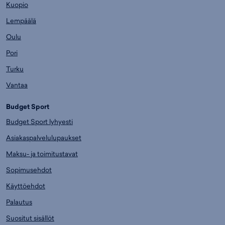
Kuopio
Lempäälä
Oulu
Pori
Turku
Vantaa
Budget Sport
Budget Sport lyhyesti
Asiakaspalvelulupaukset
Maksu- ja toimitustavat
Sopimusehdot
Käyttöehdot
Palautus
Suositut sisällöt