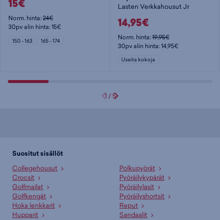
15€
Lasten Verkkahousut Jr
Norm. hinta:
24€
14,95€
30pv alin hinta: 15€
Norm. hinta:
19,95€
150 - 163
165 - 174
30pv alin hinta: 14,95€
Useita kokoja
1
/
5
Suositut sisällöt
Collegehousut
Polkupyörät
Crocsit
Pyöräilykypärät
Golfmailat
Pyöräilylasit
Golfkengät
Pyöräilyshortsit
Hoka lenkkarit
Reput
Hupparit
Sandaalit