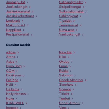
Juomapullot
Salibandymailat
Juoksukengät
Sisäpelikengät
Jääkiekkomailat
Sulkapallomailat
Jääkiekkoluistimet
Sähköpyörät
Lenkkarit
T-paidat
Makuupussit
Tennismailat
Nappikset
Uima-asut
Pesäpallomailat
Vaelluskengät
Suositut merkit
adidas
New Era
Arena
Nike
Asics
Oxdog
Björn Borg
Puma
CCM
Rukka
Didriksons
Salomon
Fat Pipe
Shock Absorber
Halti
Skechers
Helkama
Speedo
Helly Hansen
Titleist
Hoka
Tunturi
ICANIWILL
Under Armour
Icepeak
Vans