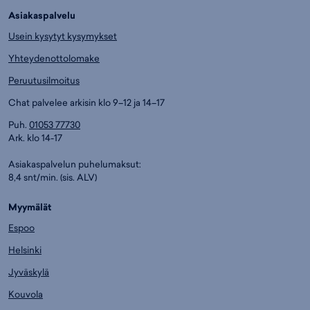
Asiakaspalvelu
Usein kysytyt kysymykset
Yhteydenottolomake
Peruutusilmoitus
Chat palvelee arkisin klo 9–12 ja 14–17
Puh.
01053 77730
Ark. klo 14-17
Asiakaspalvelun puhelumaksut:
8,4 snt/min. (sis. ALV)
Myymälät
Espoo
Helsinki
Jyväskylä
Kouvola