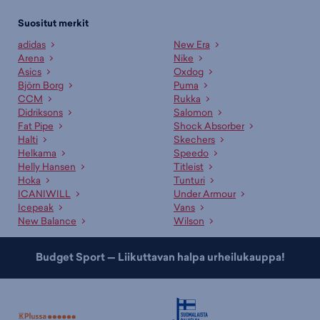
Suositut merkit
adidas
New Era
Arena
Nike
Asics
Oxdog
Björn Borg
Puma
CCM
Rukka
Didriksons
Salomon
Fat Pipe
Shock Absorber
Halti
Skechers
Helkama
Speedo
Helly Hansen
Titleist
Hoka
Tunturi
ICANIWILL
Under Armour
Icepeak
Vans
New Balance
Wilson
Budget Sport — Liikuttavan halpa urheilukauppa!