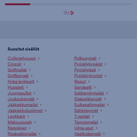
1
/
5
Suositut sisällöt
Collegehousut
Polkupyörät
Crocsit
Pyöräilykypärät
Golfmailat
Pyöräilylasit
Golfkengät
Pyöräilyshortsit
Hoka lenkkarit
Reput
Hupparit
Sandaalit
Juomapullot
Salibandymailat
Juoksukengät
Sisäpelikengät
Jääkiekkomailat
Sulkapallomailat
Jääkiekkoluistimet
Sähköpyörät
Lenkkarit
T-paidat
Makuupussit
Tennismailat
Nappikset
Uima-asut
Pesäpallomailat
Vaelluskengät