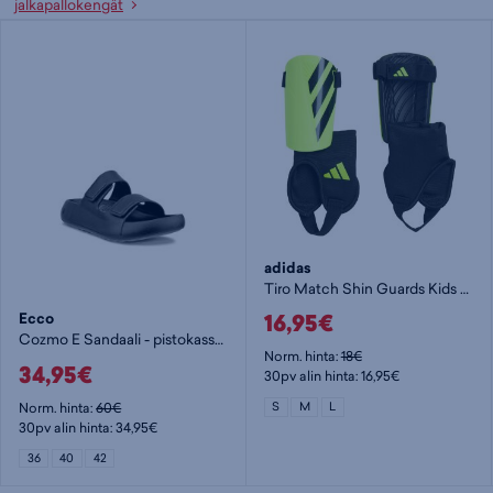
jalkapallokengät
adidas
Tiro Match Shin Guards Kids - lasten säärisuoja
16,95€
Ecco
Cozmo E Sandaali - pistokassandaalit
Norm. hinta:
18€
34,95€
30pv alin hinta: 16,95€
Norm. hinta:
60€
S
M
L
30pv alin hinta: 34,95€
36
40
42