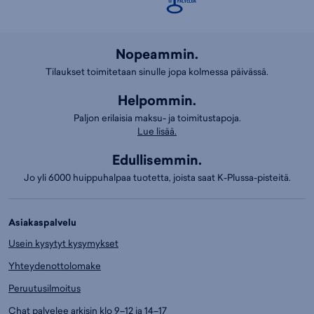
Nopeammin.
Tilaukset toimitetaan sinulle jopa kolmessa päivässä.
Helpommin.
Paljon erilaisia maksu- ja toimitustapoja.
Lue lisää.
Edullisemmin.
Jo yli 6000 huippuhalpaa tuotetta, joista saat K-Plussa-pisteitä.
Asiakaspalvelu
Usein kysytyt kysymykset
Yhteydenottolomake
Peruutusilmoitus
Chat palvelee arkisin klo 9–12 ja 14–17