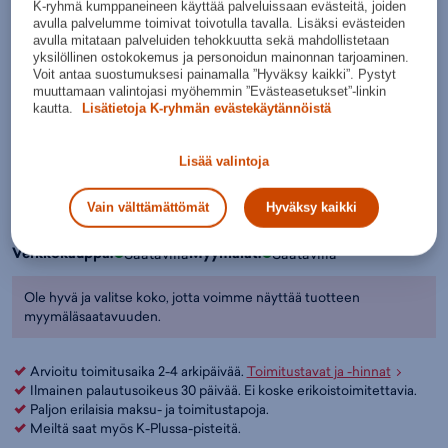
K-ryhmä kumppaneineen käyttää palveluissaan evästeitä, joiden
Alusta:
Luonnonnurmi, hiekka, tekonurmi
Musta
avulla palvelumme toimivat toivotulla tavalla. Lisäksi evästeiden
avulla mitataan palveluiden tehokkuutta sekä mahdollistetaan
Jalkapallokenkätyyppi:
Tf
Valitse koko:
yksilöllinen ostokokemus ja personoidun mainonnan tarjoaminen.
Voit antaa suostumuksesi painamalla ”Hyväksy kaikki”. Pystyt
Tuotteeseen liittyvät listaukset:
Lasten jalkapallokengät
,
28
30
33
37
37 ½
38
38 ½
muuttamaan valintojasi myöhemmin ”Evästeasetukset”-linkin
Jalkapallokengät
,
Jalkapallo - Turf-jalkapallokengät
,
Urheilukengät
,
Kokotaulukko
kautta.
Lisätietoja K-ryhmän evästekäytännöistä
Jalkapallo - Jalkapallokengät
,
Jalkapallo
,
Puma
Väri:
Musta
(
PUM108396)
Valintaopas näin valitset jalkapallokengät
Lisää valintoja
Lisää ostoskoriin
Vain välttämättömät
Hyväksy kaikki
Tarkista saatavuus ja nouda myymälästä
Verkkokauppa:
Myymälät:
Saatavilla
Saatavilla
Ole hyvä ja valitse koko, jotta voimme näyttää tuotteen
myymäläsaatavuuden.
Arvioitu toimitusaika 2-4 arkipäivää.
Toimitustavat ja -hinnat
Ilmainen palautusoikeus 30 päivää. Ei koske erikoistoimitettavia.
Paljon erilaisia maksu- ja toimitustapoja.
Meiltä saat myös K-Plussa-pisteitä.