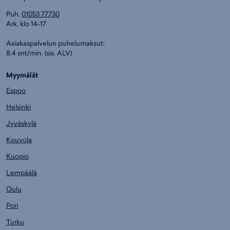
Puh.
01053 77730
Ark. klo 14-17
Asiakaspalvelun puhelumaksut:
8,4 snt/min. (sis. ALV)
Myymälät
Espoo
Helsinki
Jyväskylä
Kouvola
Kuopio
Lempäälä
Oulu
Pori
Turku