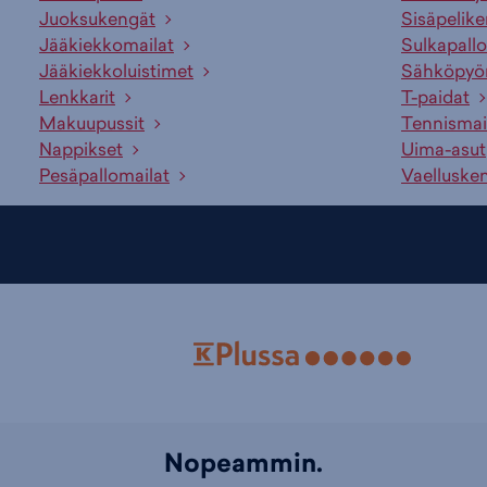
Juoksukengät
Sisäpelik
Jääkiekkomailat
Sulkapallo
Jääkiekkoluistimet
Sähköpyö
Lenkkarit
T-paidat
Makuupussit
Tennismai
Nappikset
Uima-asut
Pesäpallomailat
Vaelluske
Nopeammin.