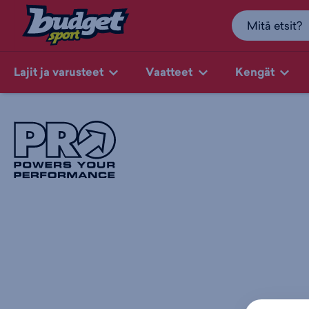
Lajit ja varusteet
Vaatteet
Kengät