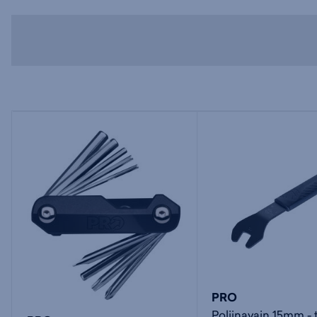
PRO
Poljinavain 15mm - 