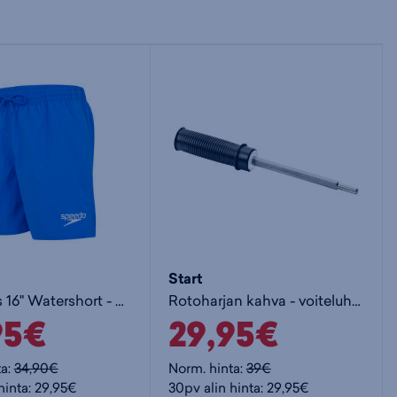
Start
Essentials 16" Watershort - miesten uimashortsit
Rotoharjan kahva - voiteluharja
95€
29,95€
ta:
34,90€
Norm. hinta:
39€
hinta: 29,95€
30pv alin hinta: 29,95€