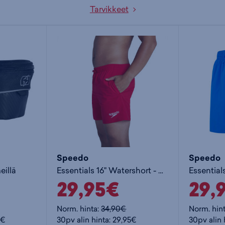
Tarvikkeet
Speedo
Speedo
illä
Essentials 16" Watershort - miesten uimashortsit
29,95€
29,
Norm. hinta:
34,90€
Norm. hin
0€
30pv alin hinta: 29,95€
30pv alin 