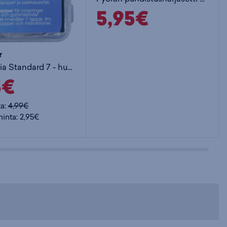
5,95€
r
Paikkarasia Standard 7 - huoltotarvike
5€
ta:
4,99€
hinta: 2,95€