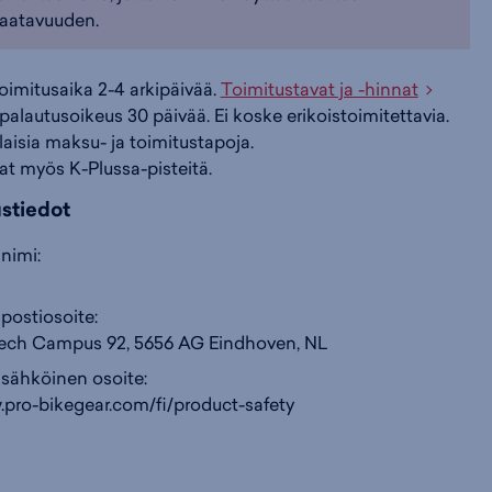
aatavuuden.
i
s
s
toimitusaika 2-4 arkipäivää.
Toimitustavat ja -hinnat
palautusoikeus 30 päivää. Ei koske erikoistoimitettavia.
i
a
ä
ilaisia maksu- ja toimitustapoja.
at myös K-Plussa-pisteitä.
n
:
:
ustiedot
nimi:
postiosoite:
ech Campus 92, 5656 AG Eindhoven, NL
 sähköinen osoite:
.pro-bikegear.com/fi/product-safety