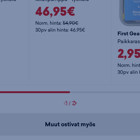
46,95€
Norm. hinta:
54,90€
30pv alin hinta: 46,95€
First Gea
2,9
Norm. hin
30pv alin 
1
/
2
Muut ostivat myös