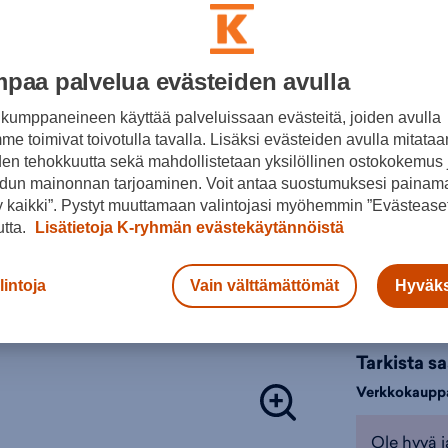
5,95
Värit:
paa palvelua evästeiden avulla
kumppaneineen käyttää palveluissaan evästeitä, joiden avulla
e toimivat toivotulla tavalla. Lisäksi evästeiden avulla mitataa
den tehokkuutta sekä mahdollistetaan yksilöllinen ostokokemus 
Musta
dun mainonnan tarjoaminen. Voit antaa suostumuksesi painama
 kaikki”. Pystyt muuttamaan valintojasi myöhemmin ”Evästeaset
Valitse koko
utta.
Lisätietoja K-ryhmän evästekäytännöistä
ONES
lintoja
Vain välttämättömät
Hyväks
Lisä
Tarkista s
Verkkokaupp
Ole hyvä j