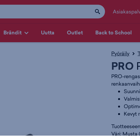
Asiakaspal
Brändit
Uutta
Outlet
Back to School
Pyöräily
PRO
R
PRO-rengasr
renkaanvai
Suunni
Valmis
Optimo
Kevyt 
Tuotteeseen 
Väri:
Musta
(