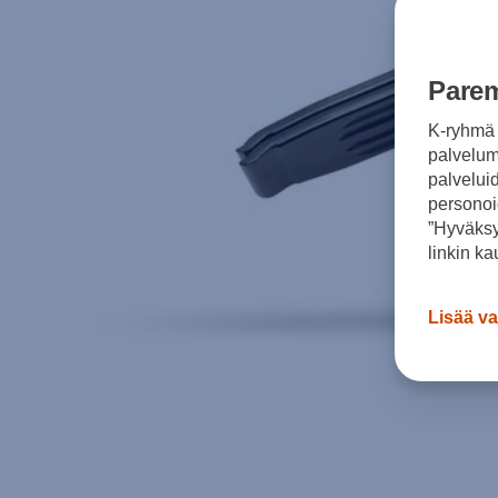
Parem
K-ryhmä 
palvelumm
palvelui
personoi
”Hyväksy
linkin ka
Lisää va