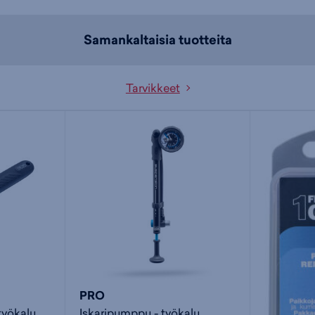
Samankaltaisia tuotteita
Tarvikkeet
PRO
työkalu
Iskaripumppu - työkalu