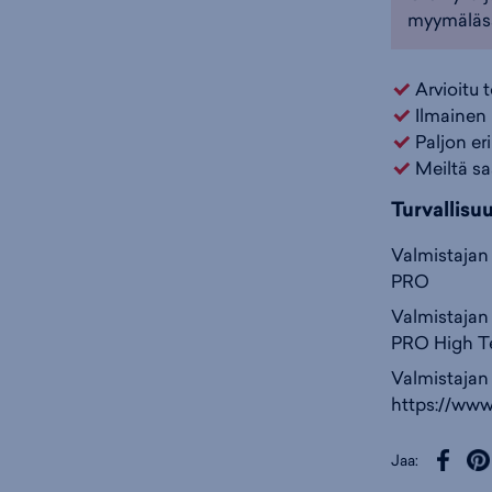
myymäläs
Arvioitu 
Ilmainen 
Paljon er
Meiltä sa
Turvallisu
Valmistajan 
PRO
Valmistajan 
PRO High T
Valmistajan
https://www
Jaa: