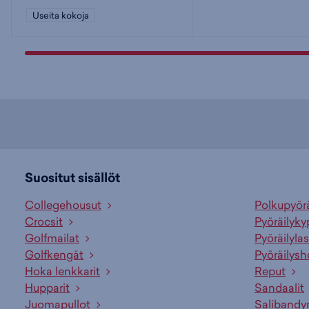
Useita kokoja
Suositut sisällöt
Collegehousut
Polkupyör
Crocsit
Pyöräilyky
Golfmailat
Pyöräilylas
Golfkengät
Pyöräilysh
Hoka lenkkarit
Reput
Hupparit
Sandaalit
Juomapullot
Salibandy