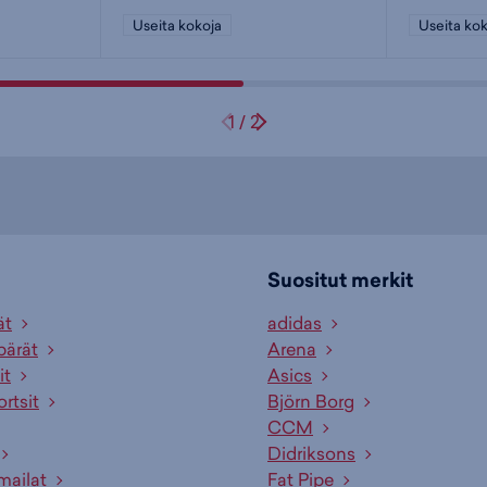
Useita kokoja
Useita kok
1
/
2
Suositut merkit
ät
adidas
pärät
Arena
it
Asics
ortsit
Björn Borg
CCM
Didriksons
mailat
Fat Pipe