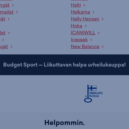
engät
Halti
mailat
Helkama
rät
Helly Hansen
Hoka
lat
ICANIWILL
Icepeak
ngät
New Balance
Budget Sport — Liikuttavan halpa urheilukauppa!
Helpommin.