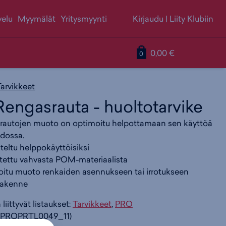
velu
Myymälät
Yritysmyynti
Kirjaudu
|
Liity Klubiin
S
T
T
0,00 €
0
i
u
u
Tarvikkeet
engasrauta - huoltotarvike
i
o
o
autojen muoto on optimoitu helpottamaan sen käyttöä
hdossa.
r
t
t
teltu helppokäyttöisiksi
tettu vahvasta POM-materiaalista
itu muoto renkaiden asennukseen tai irrotukseen
r
t
t
rakenne
liittyvät listaukset:
Tarvikkeet
,
PRO
y
e
e
PROPRTL0049_11)