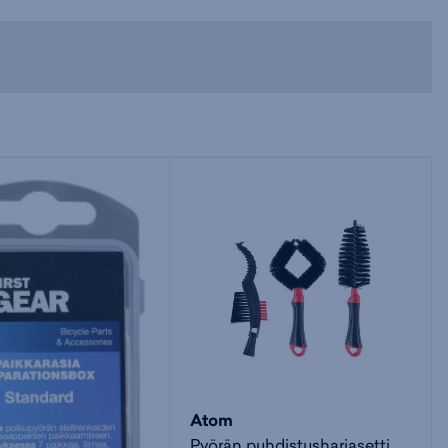
Atom
Pyörän puhdistusharjasetti 3-osainen - huoltotarvike