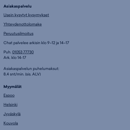
Asiakaspalvelu
Usein kysytyt kysymykset
Yhteydenottolomake
Peruutusilmoitus
Chat palvelee arkisin klo 9–12 ja 14–17
Puh.
01053 77730
Ark. klo 14-17
Asiakaspalvelun puhelumaksut:
8,4 snt/min. (sis. ALV)
Myymälät
Espoo
Helsinki
Jyväskylä
Kouvola