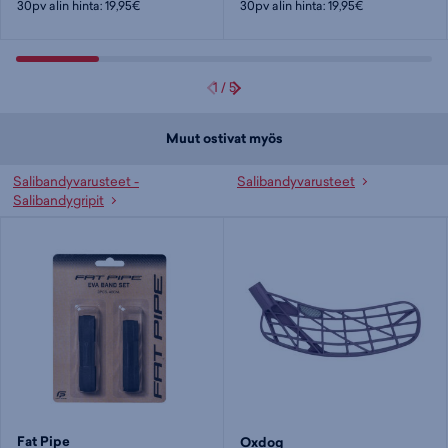
30pv alin hinta: 19,95€
30pv alin hinta: 19,95€
1
/
5
Muut ostivat myös
Salibandyvarusteet -
Salibandyvarusteet
Salibandygripit
Fat Pipe
Oxdog