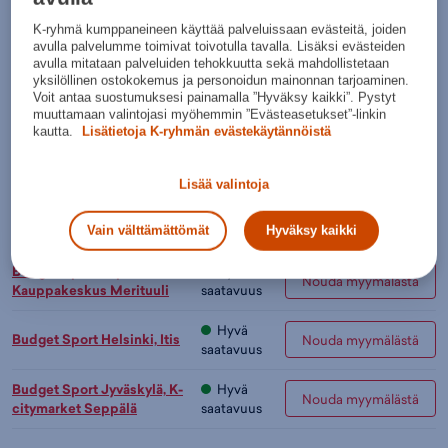
Lisätietoa
K-ryhmä kumppaneineen käyttää palveluissaan evästeitä, joiden
Värit:
avulla palvelumme toimivat toivotulla tavalla. Lisäksi evästeiden
avulla mitataan palveluiden tehokkuutta sekä mahdollistetaan
yksilöllinen ostokokemus ja personoidun mainonnan tarjoaminen.
Voit antaa suostumuksesi painamalla ”Hyväksy kaikki”. Pystyt
muuttamaan valintojasi myöhemmin ”Evästeasetukset”-linkin
Musta
kautta.
Lisätietoja K-ryhmän evästekäytännöistä
Lisää ostoskoriin
Lisää valintoja
Tarkista saatavuus ja nouda myymälästä
Verkkokauppa:
Myymälät:
Saatavilla
Saatavilla
Vain välttämättömät
Hyväksy kaikki
Budget Sport Espoo,
Hyvä
Nouda myymälästä
Kauppakeskus Merituuli
saatavuus
Hyvä
Budget Sport Helsinki, Itis
Nouda myymälästä
saatavuus
Budget Sport Jyväskylä, K-
Hyvä
Nouda myymälästä
citymarket Seppälä
saatavuus