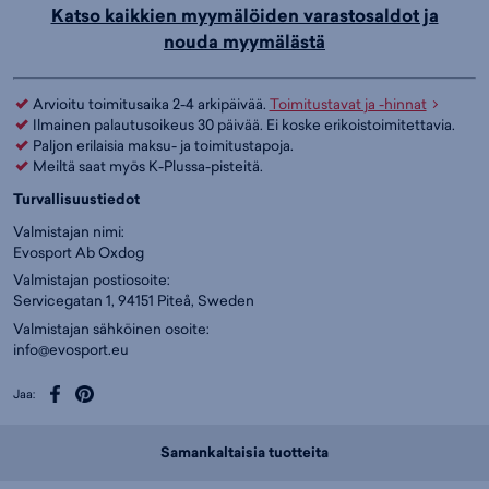
Katso kaikkien myymälöiden varastosaldot ja
nouda myymälästä
Arvioitu toimitusaika 2-4 arkipäivää.
Toimitustavat ja -hinnat
Ilmainen palautusoikeus 30 päivää. Ei koske erikoistoimitettavia.
Paljon erilaisia maksu- ja toimitustapoja.
Meiltä saat myös K-Plussa-pisteitä.
Turvallisuustiedot
Valmistajan nimi:
Evosport Ab Oxdog
Valmistajan postiosoite:
Servicegatan 1, 94151 Piteå, Sweden
Valmistajan sähköinen osoite:
info@evosport.eu
Jaa:
Samankaltaisia tuotteita