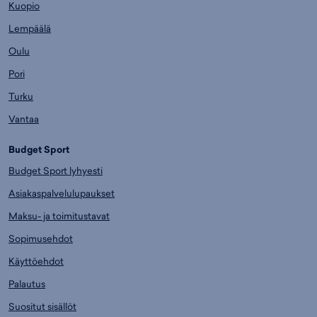
Kuopio
Lempäälä
Oulu
Pori
Turku
Vantaa
Budget Sport
Budget Sport lyhyesti
Asiakaspalvelulupaukset
Maksu- ja toimitustavat
Sopimusehdot
Käyttöehdot
Palautus
Suositut sisällöt