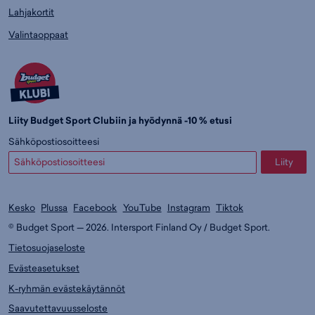
Lahjakortit
Valintaoppaat
Liity Budget Sport Clubiin ja hyödynnä -10 % etusi
Sähköpostiosoitteesi
Liity
Kesko
Plussa
Facebook
YouTube
Instagram
Tiktok
© Budget Sport — 2026. Intersport Finland Oy / Budget Sport.
Tietosuojaseloste
Evästeasetukset
K-ryhmän evästekäytännöt
Saavutettavuusseloste