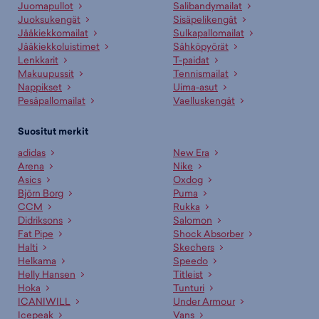
Juomapullot
Salibandymailat
Juoksukengät
Sisäpelikengät
Jääkiekkomailat
Sulkapallomailat
Jääkiekkoluistimet
Sähköpyörät
Lenkkarit
T-paidat
Makuupussit
Tennismailat
Nappikset
Uima-asut
Pesäpallomailat
Vaelluskengät
Suositut merkit
adidas
New Era
Arena
Nike
Asics
Oxdog
Björn Borg
Puma
CCM
Rukka
Didriksons
Salomon
Fat Pipe
Shock Absorber
Halti
Skechers
Helkama
Speedo
Helly Hansen
Titleist
Hoka
Tunturi
ICANIWILL
Under Armour
Icepeak
Vans