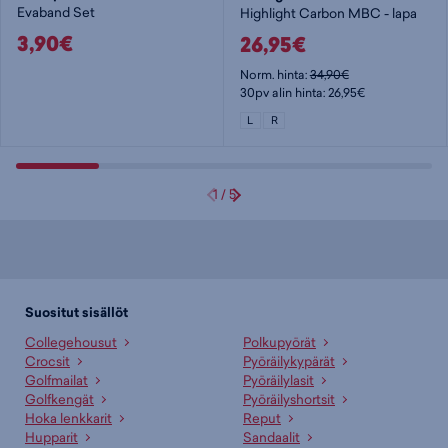
Evaband Set
Highlight Carbon MBC - lapa
3,90€
26,95€
Norm. hinta:
34,90€
30pv alin hinta: 26,95€
L
R
1
/
5
Suositut sisällöt
Collegehousut
Polkupyörät
Crocsit
Pyöräilykypärät
Golfmailat
Pyöräilylasit
Golfkengät
Pyöräilyshortsit
Hoka lenkkarit
Reput
Hupparit
Sandaalit