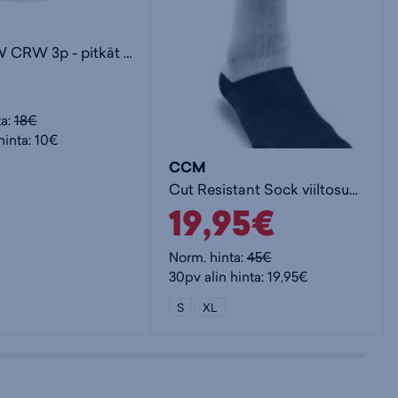
3S C SPW CRW 3p - pitkät sukat
ta:
18€
hinta: 10€
CCM
Cut Resistant Sock viiltosuojasukat - pitkät sukat
19,95€
Norm. hinta:
45€
30pv alin hinta: 19,95€
S
XL