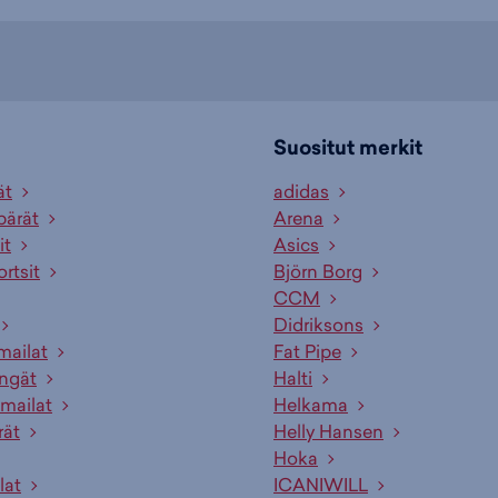
1
/
2
Suositut merkit
ät
adidas
pärät
Arena
it
Asics
ortsit
Björn Borg
CCM
Didriksons
mailat
Fat Pipe
engät
Halti
mailat
Helkama
rät
Helly Hansen
Hoka