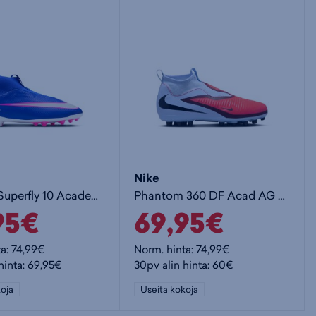
Nike
Jr Zoom Superfly 10 Academy AG - lasten jalkapallokengät (AG)
Phantom 360 DF Acad AG Jr - lasten jalkapallokengät (AG)
95€
69,95€
ta:
74,99€
Norm. hinta:
74,99€
hinta: 69,95€
30pv alin hinta: 60€
oja
Useita kokoja