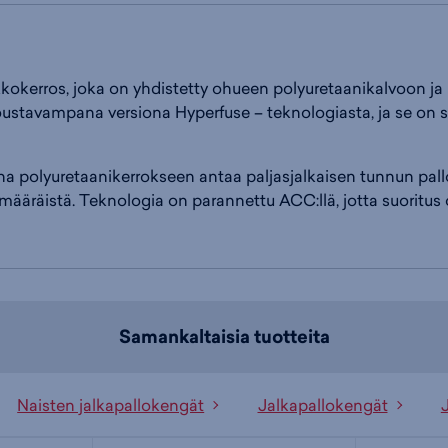
kerros, joka on yhdistetty ohueen polyuretaanikalvoon ja kä
ustavampana versiona Hyperfuse – teknologiasta, ja se on suu
na polyuretaanikerrokseen antaa paljasjalkaisen tunnun pal
limääräistä. Teknologia on parannettu ACC:llä, jotta suoritus
Samankaltaisia tuotteita
Naisten jalkapallokengät
Jalkapallokengät