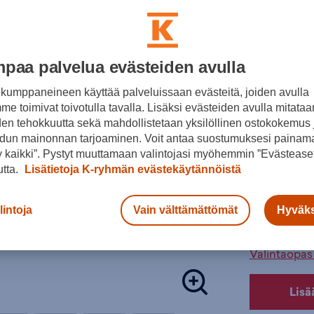
Lisätieto
Aallonmuoto
nappuloista,
Värit:
aaltoilevan 
paa palvelua evästeiden avulla
voit pysäht
Sovelt
kumppaneineen käyttää palveluissaan evästeitä, joiden avulla
Pehmus
e toimivat toivotulla tavalla. Lisäksi evästeiden avulla mitataa
Punainen
den tehokkuutta sekä mahdollistetaan yksilöllinen ostokokemus 
Alusta:
Valitse koko
dun mainonnan tarjoaminen. Voit antaa suostumuksesi painama
 kaikki”. Pystyt muuttamaan valintojasi myöhemmin ”Evästeaset
Jalkapallok
38
utta.
Lisätietoja K-ryhmän evästekäytännöistä
Tuotteeseen 
42
jalkapallok
lintoja
Vain välttämättömät
Hyväks
46
Urheilukeng
Väri:
Punain
Valintaopas 
Lisä