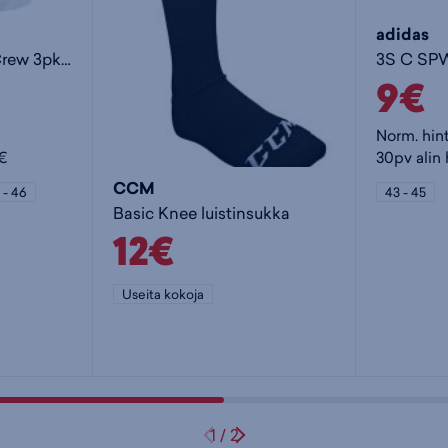
adidas
Everyday Cushion Crew 3pk. - pitkät sukat
9€
Norm. hin
5€
30pv alin 
CCM
 - 46
43 - 45
Basic Knee luistinsukka
12€
Useita kokoja