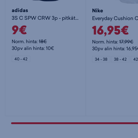
adidas
Nike
3S C SPW CRW 3p - pitkät sukat
9€
16,95€
Norm. hinta:
18€
Norm. hinta:
17,99€
30pv alin hinta: 10€
30pv alin hinta: 16,9
40 - 42
34 - 38
38 - 42
42