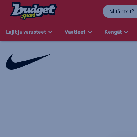
Lajit ja varusteet
Vaatteet
Kengät