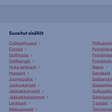
Suositut sisällöt
Collegehousut
Polkupyör
Crocsit
Pyöräilyky
Golfmailat
Pyöräilylas
Golfkengät
Pyöräilysh
Hoka lenkkarit
Reput
Hupparit
Sandaalit
Juomapullot
Salibandy
Juoksukengät
Sisäpelik
Jääkiekkomailat
Sulkapallo
Jääkiekkoluistimet
Sähköpyö
Lenkkarit
T-paidat