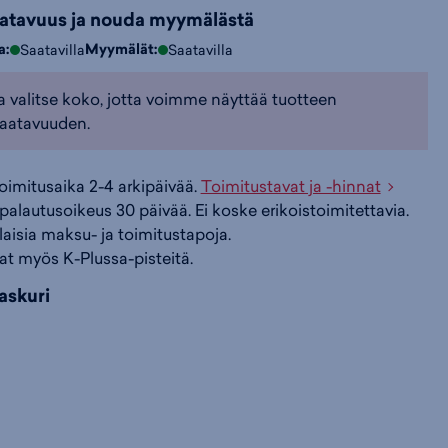
aatavuus ja nouda myymälästä
i
s
s
a:
Myymälät:
Saatavilla
Saatavilla
a valitse koko, jotta voimme näyttää tuotteen
i
a
ä
aatavuuden.
n
:
:
toimitusaika 2-4 arkipäivää.
Toimitustavat ja -hinnat
palautusoikeus 30 päivää. Ei koske erikoistoimitettavia.
ilaisia maksu- ja toimitustapoja.
at myös K-Plussa-pisteitä.
askuri