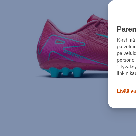
Parem
K-ryhmä 
palvelumm
palvelui
personoi
”Hyväksy
linkin ka
Lisää va