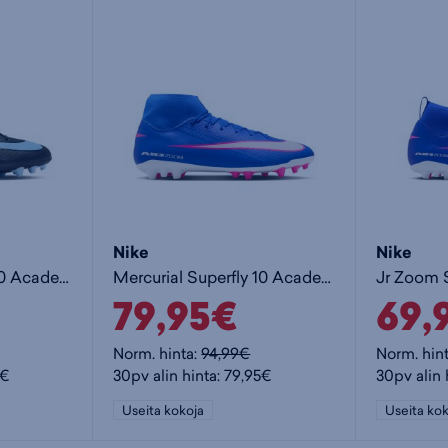
Nike
Nike
Mercurial Superfly 10 Academy AG - jalkapallokengät (AG)
Mercurial Superfly 10 Academy AG - jalkapallokengät (AG)
79,95€
69,
Norm. hinta:
94,99€
Norm. hin
5€
30pv alin hinta: 79,95€
30pv alin 
Useita kokoja
Useita kok