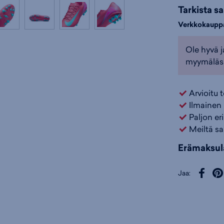
Tarkista s
Verkkokaupp
Ole hyvä j
myymäläs
Arvioitu 
Ilmainen 
Paljon er
Meiltä sa
Erämaksul
Jaa: