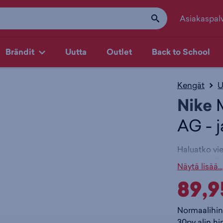
Asiakaspal
Brändit
Uutta
Outlet
Back to School
Kengät
U
Nike
M
AG - j
Haluatko vi
parannetull
Näytä lisää...
ponnahdusvoi
89,9
Päällinen on
nuolikuvioit
Normaalihin
palloon.
30pv alin hi