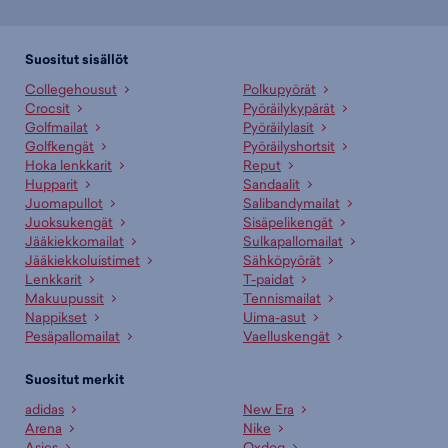
Suositut sisällöt
Collegehousut
Polkupyörät
Crocsit
Pyöräilykypärät
Golfmailat
Pyöräilylasit
Golfkengät
Pyöräilyshortsit
Hoka lenkkarit
Reput
Hupparit
Sandaalit
Juomapullot
Salibandymailat
Juoksukengät
Sisäpelikengät
Jääkiekkomailat
Sulkapallomailat
Jääkiekkoluistimet
Sähköpyörät
Lenkkarit
T-paidat
Makuupussit
Tennismailat
Nappikset
Uima-asut
Pesäpallomailat
Vaelluskengät
Suositut merkit
adidas
New Era
Arena
Nike
Asics
Oxdog