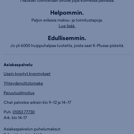
Tilaukset toimitetaan sinulle jopa kolmessa päivässä.
Helpommin.
Paljon erilaisia maksu- ja toimitustapoja.
Lue lisää.
Edullisemmin.
Jo yli 6000 huippuhalpaa tuotetta, joista saat K-Plussa-pisteitä.
Asiakaspalvelu
Usein kysytyt kysymykset
Yhteydenottolomake
Peruutusilmoitus
Chat palvelee arkisin klo 9–12 ja 14–17
Puh.
01053 77730
Ark. klo 14-17
Asiakaspalvelun puhelumaksut: