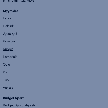
8,4 snt/min. (sis. ALV)
Myymälät
Espoo
Helsinki
Jyväskylä
Kouvola
Kuopio
Lempäälä
Oulu
Pori
Turku
Vantaa
Budget Sport
Budget Sport lyhyesti