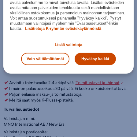
Valitse koko:
avulla palvelumme toimivat toivotulla tavalla. Lisäksi evästeiden
avulla mitataan palveluiden tehokkuutta sekä mahdollistetaan
Kokotaulukko
M - L
yksilöllinen ostokokemus ja personoidun mainonnan tarjoaminen.
Voit antaa suostumuksesi painamalla ”Hyväksy kaikki”. Pystyt
muuttamaan valintojasi myöhemmin ”Evästeasetukset”-linkin
Lisää ostoskoriin
kautta.
Lisätietoja K-ryhmän evästekäytännöistä
Tarkista saatavuus ja nouda myymälästä
Lisää valintoja
Verkkokauppa:
Myymälät:
Saatavilla
Saatavilla
Vain välttämättömät
Hyväksy kaikki
Ole hyvä ja valitse koko, jotta voimme näyttää tuotteen
myymäläsaatavuuden.
Arvioitu toimitusaika 2-4 arkipäivää.
Toimitustavat ja -hinnat
Ilmainen palautusoikeus 30 päivää. Ei koske erikoistoimitettavia.
Paljon erilaisia maksu- ja toimitustapoja.
Meiltä saat myös K-Plussa-pisteitä.
Turvallisuustiedot
Valmistajan nimi:
MNO International AB / New Era
Valmistajan postiosoite: