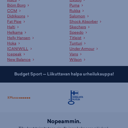
Björn Borg
Puma
CCM
Rukka
Didriksons
Salomon
Fat Pipe
Shock Absorber
Halti
Skechers
Helkama
Speedo
Helly Hansen
Titleist
Hoka
Tunturi
ICANIWILL
Under Armour
Icepeak
Vans
New Balance
Wilson
Budget Sport — Liikuttavan halpa urheilukauppa!
Nopeammin.