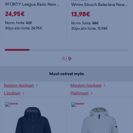
9FORTY League Basic New York Yankees - lippis
Wmns Slouch Balaclava Newera - lippis
24,95€
13,98€
Norm. hinta:
32€
Norm. hinta:
38€
30pv alin hinta: 24,95€
30pv alin hinta: 13,98€
1
/
5
Muut ostivat myös
Naisten lippikset
Miesten lippikset
Lippikset
Päähineet