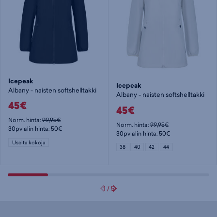
Icepeak
Icepeak
Albany - naisten softshelltakki
Albany - naisten softshelltakki
45€
45€
Norm. hinta:
99,95€
Norm. hinta:
99,95€
30pv alin hinta: 50€
30pv alin hinta: 50€
Useita kokoja
38
40
42
44
1
/
5