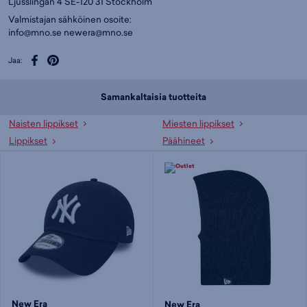
Ljusslingan 4 SE-120 31 Stockholm
Valmistajan sähköinen osoite:
info@mno.se
newera@mno.se
Jaa:
Samankaltaisia tuotteita
Naisten lippikset
Miesten lippikset
Lippikset
Päähineet
New Era
New Era