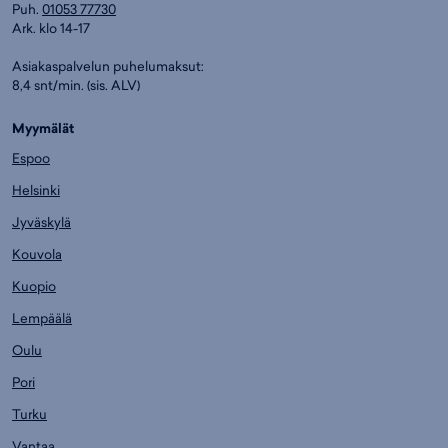
Puh.
01053 77730
Ark. klo 14-17
Asiakaspalvelun puhelumaksut:
8,4 snt/min. (sis. ALV)
Myymälät
Espoo
Helsinki
Jyväskylä
Kouvola
Kuopio
Lempäälä
Oulu
Pori
Turku
Vantaa