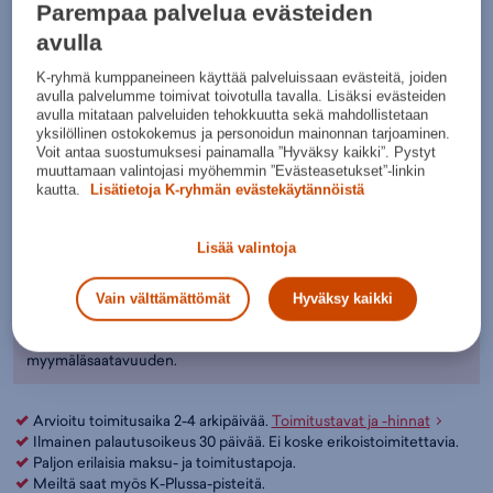
Tuotteeseen liittyvät listaukset:
Naisten toppahousut
,
Naisten
Parempaa palvelua evästeiden
ulkoiluhousut
,
Lautailuvaatteet - Lumilautahousut
,
Toppahousut
,
avulla
Lautailuvaatteet
,
Naisten vaatteet
,
McKINLEY
Musta
Väri:
Musta
(
MCK431092)
K-ryhmä kumppaneineen käyttää palveluissaan evästeitä, joiden
Valitse koko:
avulla palvelumme toimivat toivotulla tavalla. Lisäksi evästeiden
avulla mitataan palveluiden tehokkuutta sekä mahdollistetaan
36 / Short
38 / Short
40 / Short
42 / Short
yksilöllinen ostokokemus ja personoidun mainonnan tarjoaminen.
Voit antaa suostumuksesi painamalla ”Hyväksy kaikki”. Pystyt
Kokotaulukko
44 / Short
46 / Short
muuttamaan valintojasi myöhemmin ”Evästeasetukset”-linkin
kautta.
Lisätietoja K-ryhmän evästekäytännöistä
Lisää ostoskoriin
Lisää valintoja
Tarkista saatavuus ja nouda myymälästä
Verkkokauppa:
Myymälät:
Saatavilla
Saatavilla
Vain välttämättömät
Hyväksy kaikki
Ole hyvä ja valitse koko, jotta voimme näyttää tuotteen
myymäläsaatavuuden.
Arvioitu toimitusaika 2-4 arkipäivää.
Toimitustavat ja -hinnat
Ilmainen palautusoikeus 30 päivää. Ei koske erikoistoimitettavia.
Paljon erilaisia maksu- ja toimitustapoja.
Meiltä saat myös K-Plussa-pisteitä.