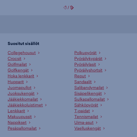
1
/
5
Suositut sisällöt
Collegehousut
Polkupyörät
Crocsit
Pyöräilykypärät
Golfmailat
Pyöräilylasit
Golfkengät
Pyöräilyshortsit
Hoka lenkkarit
Reput
Hupparit
Sandaalit
Juomapullot
Salibandymailat
Juoksukengät
Sisäpelikengät
Jääkiekkomailat
Sulkapallomailat
Jääkiekkoluistimet
Sähköpyörät
Lenkkarit
T-paidat
Makuupussit
Tennismailat
Nappikset
Uima-asut
Pesäpallomailat
Vaelluskengät