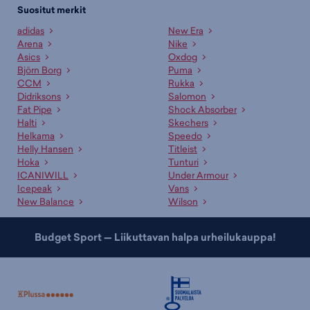
Suositut merkit
adidas
New Era
Arena
Nike
Asics
Oxdog
Björn Borg
Puma
CCM
Rukka
Didriksons
Salomon
Fat Pipe
Shock Absorber
Halti
Skechers
Helkama
Speedo
Helly Hansen
Titleist
Hoka
Tunturi
ICANIWILL
Under Armour
Icepeak
Vans
New Balance
Wilson
Budget Sport — Liikuttavan halpa urheilukauppa!