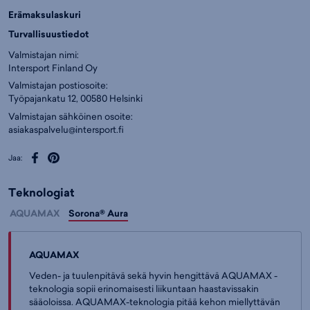
Erämaksulaskuri
Turvallisuustiedot
Valmistajan nimi:
Intersport Finland Oy
Valmistajan postiosoite:
Työpajankatu 12, 00580 Helsinki
Valmistajan sähköinen osoite:
asiakaspalvelu@intersport.fi
Jaa:
Teknologiat
AQUAMAX
Sorona® Aura
AQUAMAX
Veden- ja tuulenpitävä sekä hyvin hengittävä AQUAMAX -
teknologia sopii erinomaisesti liikuntaan haastavissakin
sääoloissa. AQUAMAX-teknologia pitää kehon miellyttävän