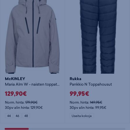
McKINLEY
Rukka
Maria Alm W - naisten toppatakki
Pankkio N Toppahousut
129,90€
99,95€
Norm. hinta:
179,90€
Norm. hinta:
149,95€
30pv alin hinta: 129,90€
30pv alin hinta: 99,95€
44
46
48
Useita kokoja