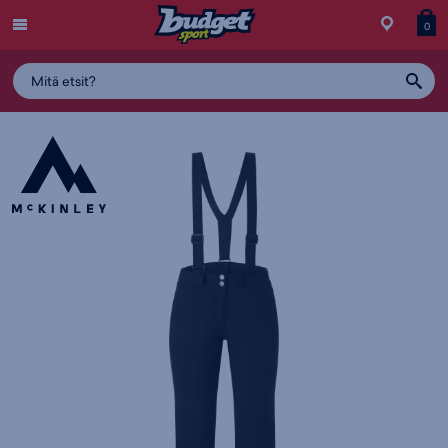
Menu
Myymälä
Siirry
Tuott
T
0
ostos
koris
y