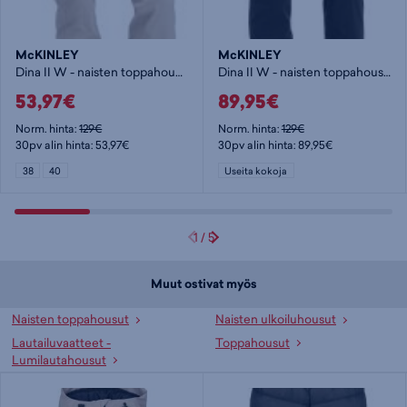
McKINLEY
McKINLEY
Dina II W - naisten toppahousut
Dina II W - naisten toppahousut
53,97€
89,95€
Norm. hinta:
129€
Norm. hinta:
129€
30pv alin hinta: 53,97€
30pv alin hinta: 89,95€
38
40
Useita kokoja
1
/
5
Muut ostivat myös
Naisten toppahousut
Naisten ulkoiluhousut
Lautailuvaatteet -
Toppahousut
Lumilautahousut