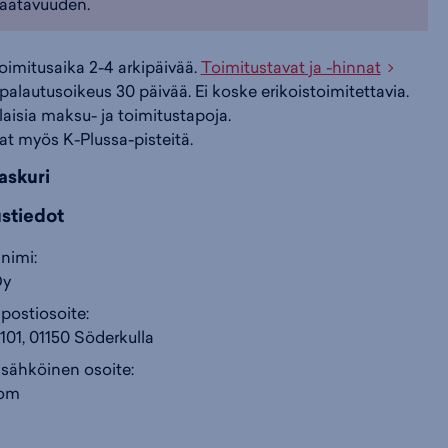
aatavuuden.
592593)
i
s
s
toimitusaika 2-4 arkipäivää.
Toimitustavat ja -hinnat
palautusoikeus 30 päivää. Ei koske erikoistoimitettavia.
i
a
ä
ilaisia maksu- ja toimitustapoja.
at myös K-Plussa-pisteitä.
n
:
:
askuri
ustiedot
nimi:
Oy
postiosoite:
101, 01150 Söderkulla
 sähköinen osoite:
com