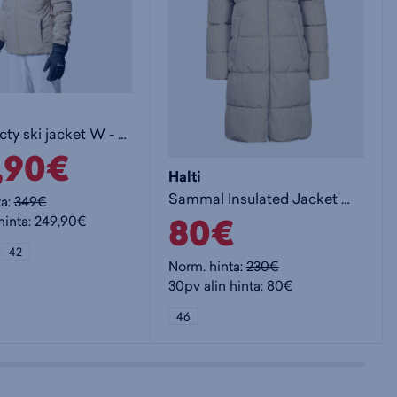
Nordic Arcty ski jacket W - naisten toppatakki
,90€
Halti
Sammal Insulated Jacket W+ - naisten toppatakki
ta:
349€
80€
hinta: 249,90€
42
Norm. hinta:
230€
30pv alin hinta: 80€
46