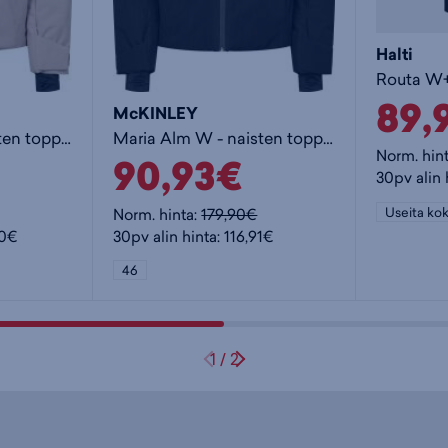
Halti
89,
McKINLEY
Maria Alm W - naisten toppatakki
Maria Alm W - naisten toppatakki
Norm. hin
90,93€
30pv alin 
Useita kok
Norm. hinta:
179,90€
90€
30pv alin hinta: 116,91€
46
1
/
2