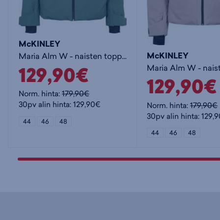
McKINLEY
McKINLEY
Maria Alm W - naisten toppatakki
129,90€
129,90€
Norm. hinta:
179,90€
30pv alin hinta: 129,90€
Norm. hinta:
179,90€
30pv alin hinta: 129,
44
46
48
44
46
48