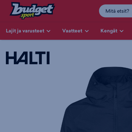
Lajit ja varusteet
Vaatteet
Kengät