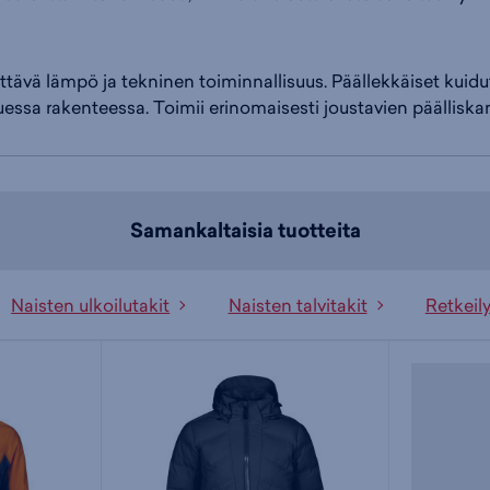
iittävä lämpö ja tekninen toiminnallisuus. Päällekkäiset kui
essa rakenteessa. Toimii erinomaisesti joustavien päällisk
Samankaltaisia tuotteita
Naisten ulkoilutakit
Naisten talvitakit
Retkeily