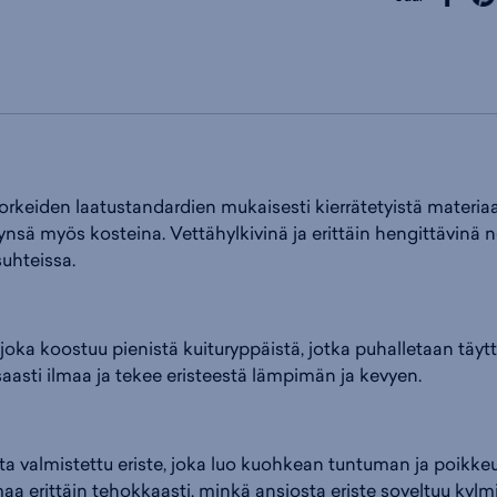
orkeiden laatustandardien mukaisesti kierrätetyistä materiaalei
nsä myös kosteina. Vettähylkivinä ja erittäin hengittävinä 
suhteissa.
joka koostuu pienistä kuituryppäistä, jotka puhalletaan täy
aasti ilmaa ja tekee eristeestä lämpimän ja kevyen.
ista valmistettu eriste, joka luo kuohkean tuntuman ja poikk
maa erittäin tehokkaasti, minkä ansiosta eriste soveltuu kylm