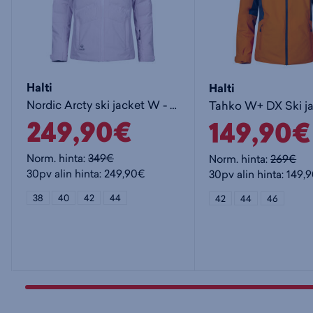
Halti
Halti
Nordic Arcty ski jacket W - naisten toppatakki
249,90€
149,90€
Norm. hinta:
349€
Norm. hinta:
269€
30pv alin hinta: 249,90€
30pv alin hinta: 149,
38
40
42
44
42
44
46