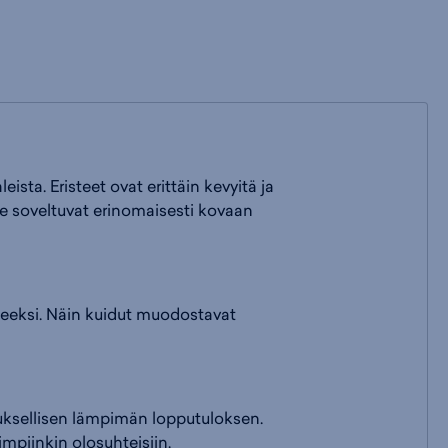
sta. Eristeet ovat erittäin kevyitä ja
ne soveltuvat erinomaisesti kovaan
tteeksi. Näin kuidut muodostavat
euksellisen lämpimän lopputuloksen.
impiinkin olosuhteisiin.