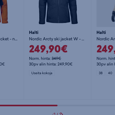
Halti
Halti
Tahko W+ DX Ski jacket - naisten toppatakki
Nordic Arcty ski jacket W - naisten toppatakki
249,90€
249
Norm. hinta:
349€
Norm. hin
90€
30pv alin hinta: 249,90€
30pv alin 
Useita kokoja
38
40
1
/
2