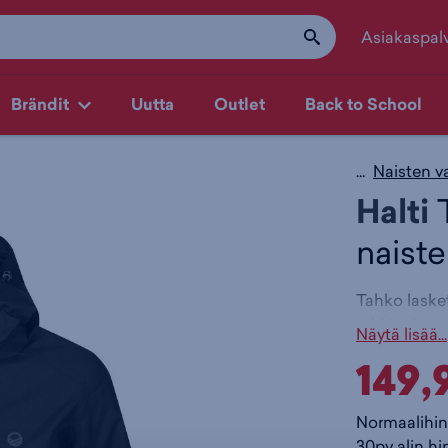
Asiakaspal
Brändit
Uutta
Outlet
Back to School
...
Naisten v
Halti
T
naist
Tahko laske
takki talven
Näytä lisää...
aktiiviseen 
149,
Takissa on j
lämmin Micro
Normaalihin
tarvittavat 
30pv alin hi