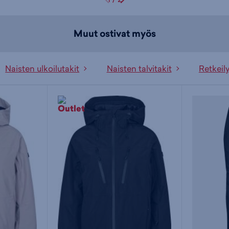
Muut ostivat myös
Naisten ulkoilutakit
Naisten talvitakit
Retkeily