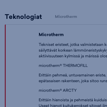
Teknologiat
Microtherm
Microtherm
Tekniset eristeet, jotka valmistetaan k
säilyttävät korkean lämmöneristyskyky
aktiivisuuteen kylmissä ja märissä olo
microtherm® THERMOFILL
Erittäin pehmeä, untuvamainen eriste, 
epätasaisen rakenteen, joka sitoo runs
microtherm® ARCTY
Erittäin hienoista ja pehmeistä kuidu
Useat hienot kuitukerrokset sitovat il