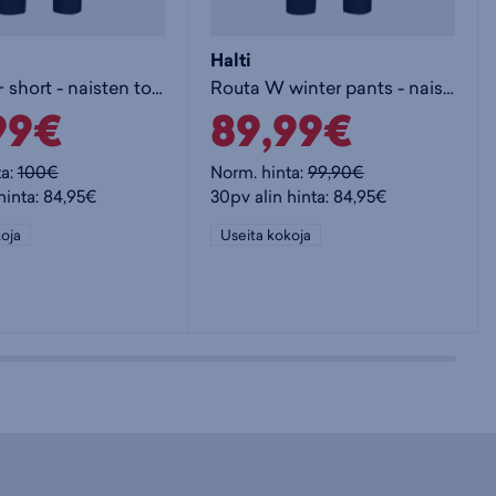
Halti
Routa W+ short - naisten toppahousut
Routa W winter pants - naisten toppahousut
99€
89,99€
ta:
100€
Norm. hinta:
99,90€
hinta: 84,95€
30pv alin hinta: 84,95€
oja
Useita kokoja