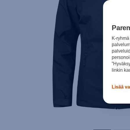
Parem
K-ryhmä 
palvelumm
palvelui
personoi
”Hyväksy
linkin ka
Lisää va