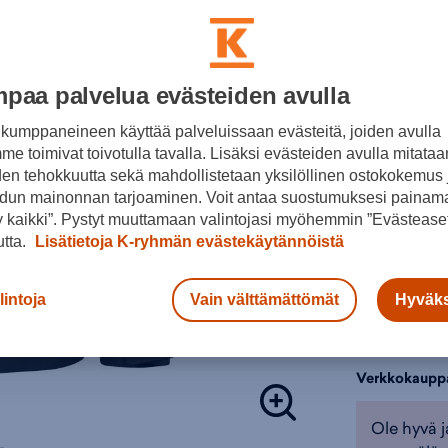
helmasta.
Lisätieto
Plusmi
Veden-
Värit:
5
paa palvelua evästeiden avulla
M
M
kumppaneineen käyttää palveluissaan evästeitä, joiden avulla
e toimivat toivotulla tavalla. Lisäksi evästeiden avulla mitataa
Teipat
Musta
den tehokkuutta sekä mahdollistetaan yksilöllinen ostokokemus 
Säädet
Valitse koko
dun mainonnan tarjoaminen. Voit antaa suostumuksesi painama
Ihoa v
 kaikki”. Pystyt muuttamaan valintojasi myöhemmin ”Evästeaset
Vetoket
42
4
utta.
Lisätietoja K-ryhmän evästekäytännöistä
Vetoke
Verkko
Lisä
Kiinte
lintoja
Vain välttämättömät
Hyväks
Erikoismitoi
Tarkista s
Verkkokaupp
Tuotteeseen 
ulkoilutakit
,
Ole hyvä j
Retkeilyvaat