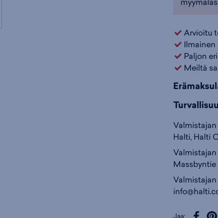
myymäläs
Väri:
Musta
(
Arvioitu 
Ilmainen 
Paljon er
Meiltä sa
Erämaksul
Turvallisu
Valmistajan 
Halti, Halti 
Valmistajan 
Massbyntie 
Valmistajan
info@halti.
Jaa: