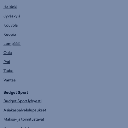
Helsinki
Jyväskylä
Kouvola
Kuopio
Lempäälä
Oulu
Pori
Turku
Vantaa
Budget Sport
Budget Sport lyhyesti
Asiakaspalvelulupaukset
Maksu- ja toimitustavat