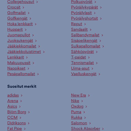
Collegehousut
Polkupyörät
Crocsit
Pyöräilykypärät
Golfmailat
Pyöräilylasit
Golfkengät
Pyöräilyshortsit
Hoka lenkkarit
Reput
Hupparit
Sandaalit
Juomapullot
Salibandymailat
Juoksukengät
Sisäpelikengät
Jääkiekkomailat
Sulkapallomailat
Jääkiekkoluistimet
Sähköpyörät
Lenkkarit
T-paidat
Makuupussit
Tennismailat
Nappikset
Uima-asut
Pesäpallomailat
Vaelluskengät
Suositut merkit
adidas
New Era
Arena
Nike
Asics
Oxdog
Björn Borg
Puma
CCM
Rukka
Didriksons
Salomon
Fat Pipe
Shock Absorber