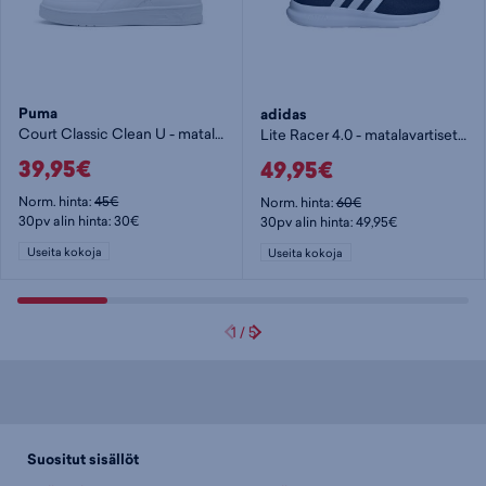
Puma
adidas
Court Classic Clean U - matalavartiset tennarit
Lite Racer 4.0 - matalavartiset tennarit
39,95€
49,95€
Norm. hinta:
45€
Norm. hinta:
60€
30pv alin hinta: 30€
30pv alin hinta: 49,95€
Useita kokoja
Useita kokoja
1
/
5
Suositut sisällöt