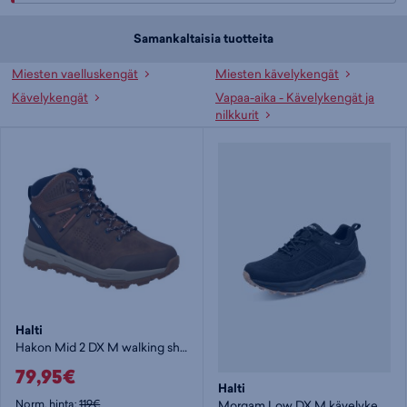
Samankaltaisia tuotteita
Miesten vaelluskengät
Miesten kävelykengät
Kävelykengät
Vapaa-aika - Kävelykengät ja
nilkkurit
Halti
Hakon Mid 2 DX M walking shoe - miesten kävelykengät
79,95€
Halti
Norm. hinta:
119€
Morgam Low DX M kävelykenkä - miesten kävelykengät