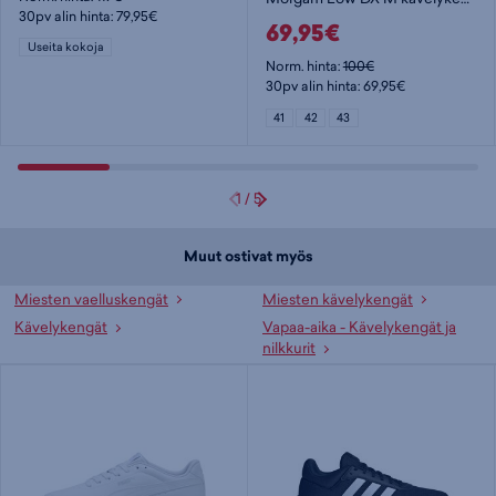
30pv alin hinta: 79,95€
69,95€
Useita kokoja
Norm. hinta:
100€
30pv alin hinta: 69,95€
41
42
43
1
/
5
Muut ostivat myös
Miesten vaelluskengät
Miesten kävelykengät
Kävelykengät
Vapaa-aika - Kävelykengät ja
nilkkurit