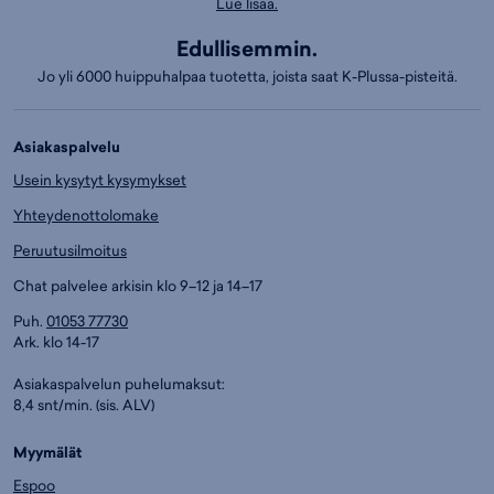
Lue lisää.
Edullisemmin.
Jo yli 6000 huippuhalpaa tuotetta, joista saat K-Plussa-pisteitä.
Asiakaspalvelu
Usein kysytyt kysymykset
Yhteydenottolomake
Peruutusilmoitus
Chat palvelee arkisin klo 9–12 ja 14–17
Puh.
01053 77730
Ark. klo 14-17
Asiakaspalvelun puhelumaksut:
8,4 snt/min. (sis. ALV)
Myymälät
Espoo