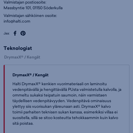
Valmistajan postiosoite:
Massbyntie 101, 01150 Söderkulla
Valmistajan sähköinen osoite:
info@halti.com
Jaa:
Teknologiat
DrymaxX® / Kengät
DrymaxX® / Kengät
Halti DrymaxX® kenkien vuorimateriaali on laminoitu
vedenpitävällä ja hengittävällä PUsta valmistetulla kalvolla, ja
ommeltu sukaksi teipatuin saumoin, näin varmistaen
täydellisen vedenpitävyyden. Vedenpitävä ominaisuus
ylettyy siis vuorisukan yläreunaan asti. DrymaxX® kalvo
toimii parhaiten teknisen sukan kanssa, esimerkiksi villaa ei
suositella, sillä se sitoo kosteutta tehokkaammin kuin kalvo
sitä poistaa.