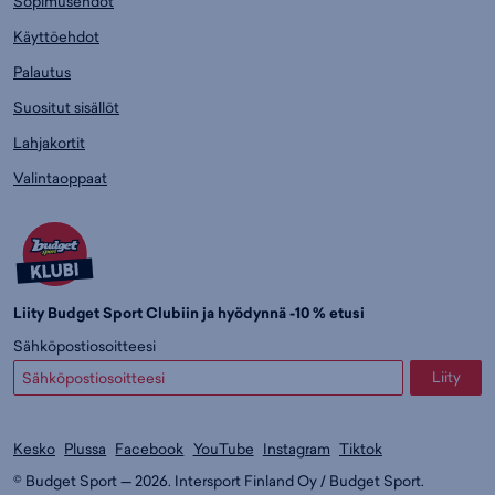
Sopimusehdot
Käyttöehdot
Palautus
Suositut sisällöt
Lahjakortit
Valintaoppaat
Liity Budget Sport Clubiin ja hyödynnä -10 % etusi
Sähköpostiosoitteesi
Liity
Kesko
Plussa
Facebook
YouTube
Instagram
Tiktok
© Budget Sport — 2026. Intersport Finland Oy / Budget Sport.