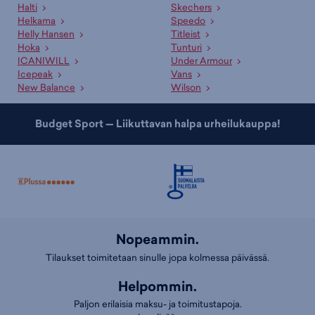
Halti
Skechers
Helkama
Speedo
Helly Hansen
Titleist
Hoka
Tunturi
ICANIWILL
Under Armour
Icepeak
Vans
New Balance
Wilson
Budget Sport — Liikuttavan halpa urheilukauppa!
Nopeammin.
Tilaukset toimitetaan sinulle jopa kolmessa päivässä.
Helpommin.
Paljon erilaisia maksu- ja toimitustapoja.