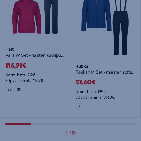
Halti
Valla W Set - naisten kuoripuku
116,91€
Rukka
Toukari M Set - miesten softshell-puku
Norm. hinta:
219€
51,60€
30pv alin hinta: 116,91€
36
38
Norm. hinta:
199€
30pv alin hinta: 51,60€
S
1
/
5