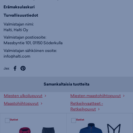
Erämaksulaskuri
Turvallisuustiedot
Valmistajan nimi:
Halti, Halti Oy
Valmistajan postiosoite:
Massbyntie 101, 01150 Söderkulla
Valmistajan sähköinen osoite:
info@halti.com
Jaa:
Samankaltaisia tuotteita
Miesten ulkoilupuvut
Miesten maastohiihtopuvut
Maastohiihtopuvut
Retkeilyvaatteet -
Retkeilypuvut