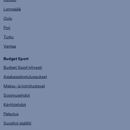
Lempäälä
Oulu
Pori
Turku
Vantaa
Budget Sport
Budget Sport lyhyesti
Asiakaspalvelulupaukset
Maksu- ja toimitustavat
Sopimusehdot
Käyttöehdot
Palautus
Suositut sisällöt