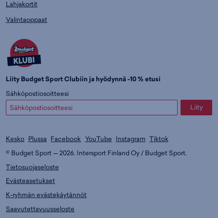
Lahjakortit
Valintaoppaat
Liity Budget Sport Clubiin ja hyödynnä -10 % etusi
Sähköpostiosoitteesi
Liity
Kesko
Plussa
Facebook
YouTube
Instagram
Tiktok
© Budget Sport — 2026. Intersport Finland Oy / Budget Sport.
Tietosuojaseloste
Evästeasetukset
K-ryhmän evästekäytännöt
Saavutettavuusseloste