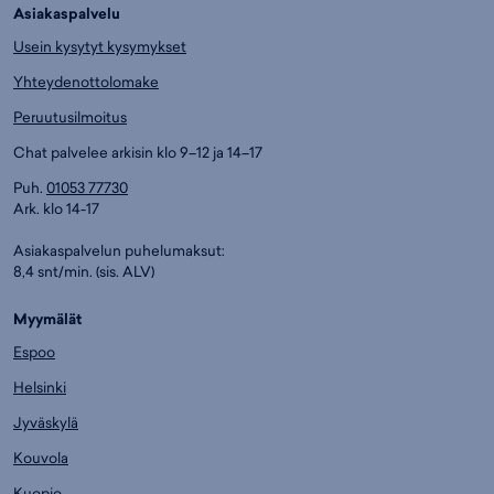
Asiakaspalvelu
Usein kysytyt kysymykset
Yhteydenottolomake
Peruutusilmoitus
Chat palvelee arkisin klo 9–12 ja 14–17
Puh.
01053 77730
Ark. klo 14-17
Asiakaspalvelun puhelumaksut:
8,4 snt/min. (sis. ALV)
Myymälät
Espoo
Helsinki
Jyväskylä
Kouvola
Kuopio