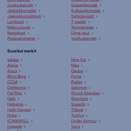
Juoksukengät
Sisäpelikengät
Jääkiekkomailat
Sulkapallomailat
Jääkiekkoluistimet
Sähköpyörät
Lenkkarit
T-paidat
Makuupussit
Tennismailat
Nappikset
Uima-asut
Pesäpallomailat
Vaelluskengät
Suositut merkit
adidas
New Era
Arena
Nike
Asics
Oxdog
Björn Borg
Puma
CCM
Rukka
Didriksons
Salomon
Fat Pipe
Shock Absorber
Halti
Skechers
Helkama
Speedo
Helly Hansen
Titleist
Hoka
Tunturi
ICANIWILL
Under Armour
Icepeak
Vans