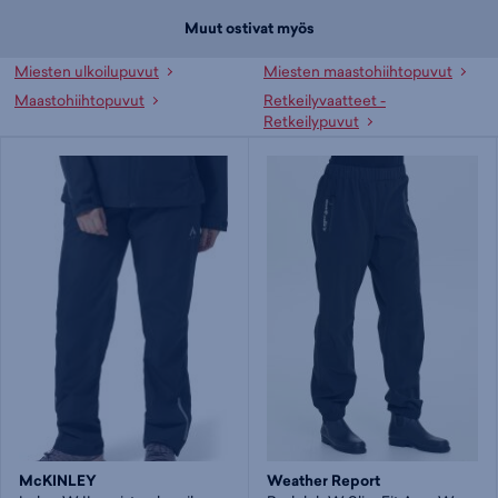
Muut ostivat myös
Miesten ulkoilupuvut
Miesten maastohiihtopuvut
Maastohiihtopuvut
Retkeilyvaatteet -
Retkeilypuvut
Weather Report
McKINLEY