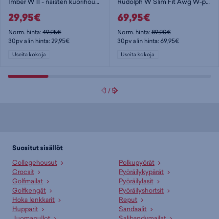
Rudolph W Slim Fit Awg W-pro 150 - naisten kuorihousut
Imber W II - naisten kuorihousut
69,95€
29,95€
Norm. hinta:
89,90€
Norm. hinta:
49,95€
30pv alin hinta: 69,95€
30pv alin hinta: 29,95€
Useita kokoja
Useita kokoja
1
/
5
Suositut sisällöt
Collegehousut
Polkupyörät
Crocsit
Pyöräilykypärät
Golfmailat
Pyöräilylasit
Golfkengät
Pyöräilyshortsit
Hoka lenkkarit
Reput
Hupparit
Sandaalit
Juomapullot
Salibandymailat