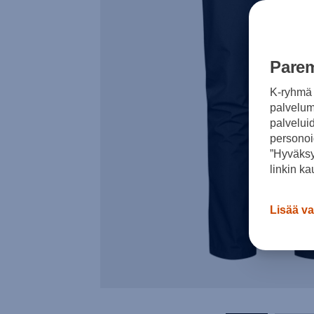
Parem
K-ryhmä 
palvelumm
palvelui
personoi
”Hyväksy
linkin ka
Lisää va