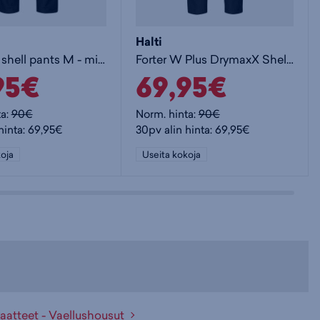
Halti
Forter DX shell pants M - miesten kuorihousut
Forter W Plus DrymaxX Shell Pants - naisten kuorihousut
95€
69,95€
ta:
90€
Norm. hinta:
90€
hinta: 69,95€
30pv alin hinta: 69,95€
oja
Useita kokoja
aatteet - Vaellushousut