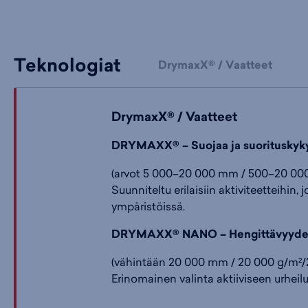
Teknologiat
DrymaxX® / Vaatteet
DrymaxX® / Vaatteet
DRYMAXX® – Suojaa ja suorituskyk
(arvot 5 000–20 000 mm / 500–20 000
Suunniteltu erilaisiin aktiviteetteihin
ympäristöissä.
DRYMAXX® NANO – Hengittävyyden
(vähintään 20 000 mm / 20 000 g/m²/
Erinomainen valinta aktiiviseen urheil