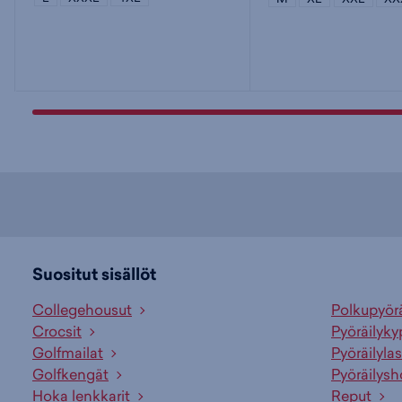
Suositut sisällöt
Collegehousut
Polkupyör
Crocsit
Pyöräilyky
Golfmailat
Pyöräilylas
Golfkengät
Pyöräilysh
Hoka lenkkarit
Reput