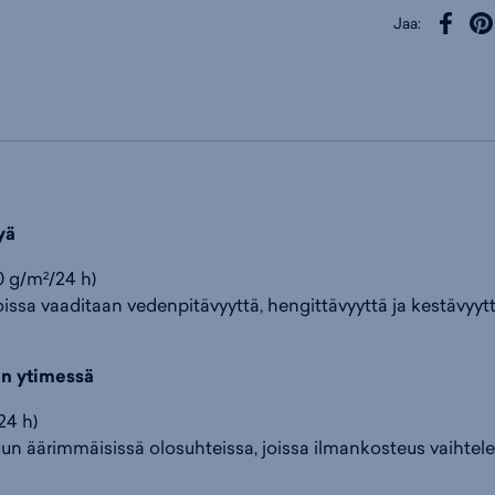
Jaa:
yä
 g/m²/24 h)
, joissa vaaditaan vedenpitävyyttä, hengittävyyttä ja kestävyyt
 ytimessä
24 h)
uun äärimmäisissä olosuhteissa, joissa ilmankosteus vaihtele