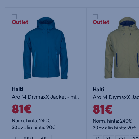
Halti
Halti
Aro M DrymaxX Jacket - miesten kuoritakki
81€
81€
Norm. hinta:
240€
Norm. hinta:
240€
30pv alin hinta: 90€
30pv alin hinta: 90€
L
XXXL
4XL
M
XL
XXL
XX