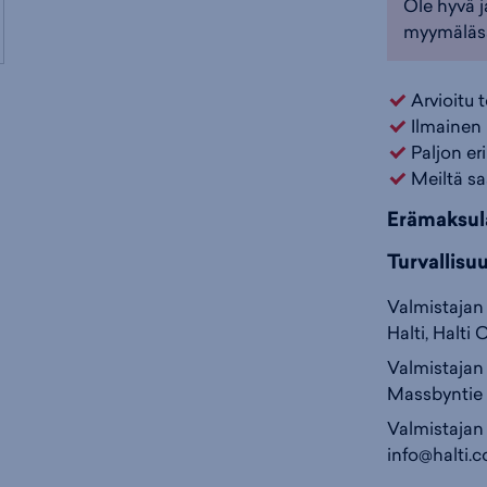
Ole hyvä j
käsitte
myymäläs
Erikoismitoi
Arvioitu 
Tuotteeseen 
Ilmainen 
kuorihousut
Paljon er
Retkeilyvaat
Meiltä sa
Väri:
Musta
(
Erämaksul
Turvallisu
Valmistajan 
Halti, Halti 
Valmistajan 
Massbyntie 
Valmistajan
info@halti.