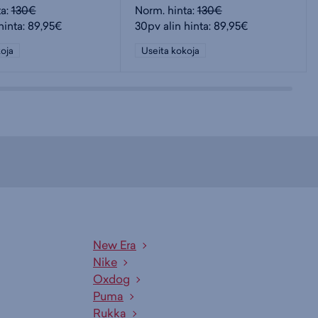
ta:
130€
Norm. hinta:
130€
hinta: 89,95€
30pv alin hinta: 89,95€
oja
Useita kokoja
New Era
Nike
Oxdog
Puma
Rukka