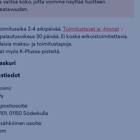
a valitse koko, jotta voimme näyttää tuotteen
ly
aatavuuden.
i
s
s
tus:
Lyhyt lahje
toimitusaika 2-4 arkipäivää.
Toimitustavat ja -hinnat
liittyvät listaukset:
Miesten ulkoiluhousut
,
Miesten
i
a
ä
palautusoikeus 30 päivää. Ei koske erikoistoimitettavia.
,
Kuorihousut
,
Vaellusvaatteet - Vaellushousut
,
ilaisia maksu- ja toimitustapoja.
teet - Retkeilyhousut
,
Vaellusvaatteet
,
Halti
at myös K-Plussa-pisteitä.
n
:
:
HAL640901)
askuri
ustiedot
nimi:
Oy
postiosoite:
101, 01150 Söderkulla
 sähköinen osoite:
com