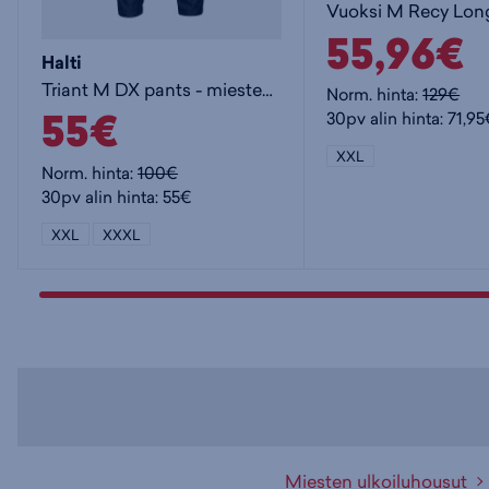
55,96€
Halti
Triant M DX pants - miesten kuorihousut
Norm. hinta:
129€
55€
30pv alin hinta: 71,9
XXL
Norm. hinta:
100€
30pv alin hinta: 55€
XXL
XXXL
Miesten ulkoiluhousut