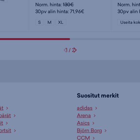
Norm. hinta:
130€
Norm. hin
30pv alin hinta: 71,96€
30pv alin 
S
M
XL
Useita kok
1
/
2
Suositut merkit
ät
adidas
pärät
Arena
it
Asics
ortsit
Björn Borg
CCM