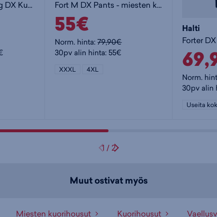
Vuoksi M Recy Long DX Kuorihousut
Fort M DX Pants - miesten kuorihousut
55€
Halti
Norm. hinta:
79,90€
69,
5€
30pv alin hinta: 55€
XXXL
4XL
Norm. hin
30pv alin 
Useita kok
1
/
2
Muut ostivat myös
Miesten kuorihousut
Kuorihousut
Vaellusv