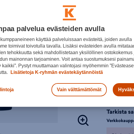
mutta pääst
Lisätieto
on Rudolf BI
Värit:
Forter-housu
paa palvelua evästeiden avulla
lyhyempi la
kiristysnyöri
kumppaneineen käyttää palveluissaan evästeitä, joiden avulla
heijastavat 
e toimivat toivotulla tavalla. Lisäksi evästeiden avulla mitataa
Musta
Tuulen
den tehokkuutta sekä mahdollistetaan yksilöllinen ostokokemus 
Kaikki
Valitse koko
dun mainonnan tarjoaminen. Voit antaa suostumuksesi painama
Kevyt 
 kaikki”. Pystyt muuttamaan valintojasi myöhemmin ”Evästeaset
S
utta.
Lisätietoja K-ryhmän evästekäytännöistä
Materia
M
Kokotauluk
M
lintoja
Vain välttämättömät
Hyväks
Normaa
Lisä
5 cm l
Joustav
Tarkista s
Kirist
Verkkokaupp
Vetoket
Kankaa