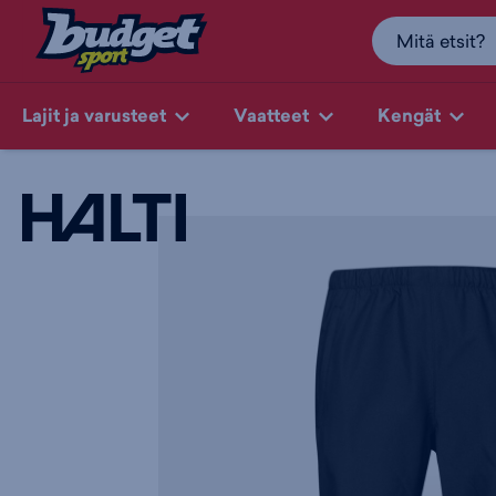
Lajit ja varusteet
Vaatteet
Kengät