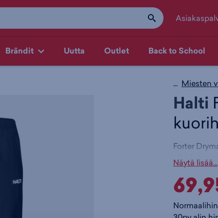
Asiakaspal
Brändit
Uutta
Outlet
Back to School
...
Miesten v
Halti
F
kuori
Forter Dryma
ulkoiluhous
Näytä lisää...
tuulisissa o
69,9
kuorirakenne
Housut on va
Normaalihin
jossa on Dr
30pv alin hi