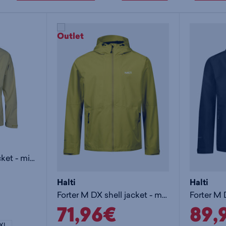
Aro M DrymaxX Jacket - miesten kuoritakki
Halti
Halti
Forter M DX shell jacket - miesten kuoritakki
71,96€
89,
XL