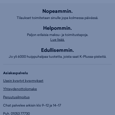
Nopeammin.
Tilaukset toimitetaan sinulle jopa kolmessa päivässä.
Helpommin.
Paljon erilaisia maksu- ja toimitustapoja.
Lue lisää.
Edullisemmin.
Jo yli 6000 huippuhalpaa tuotetta, joista saat K-Plussa-pisteitä.
Asiakaspalvelu
Usein kysytyt kysymykset
Yhteydenottolomake
Peruutusilmoitus
Chat palvelee arkisin klo 9–12 ja 14–17
Puh.
01053 77730