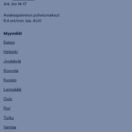
Ark. klo 14-17
Asiakaspalvelun puhelumaksut:
8,4 snt/min. (sis. ALV)
Myymälät
Espoo
Helsinki
Jyväskylä
Kouvola
Kuopio
Lempäälä
Oulu
Pori
Turku
Vantaa