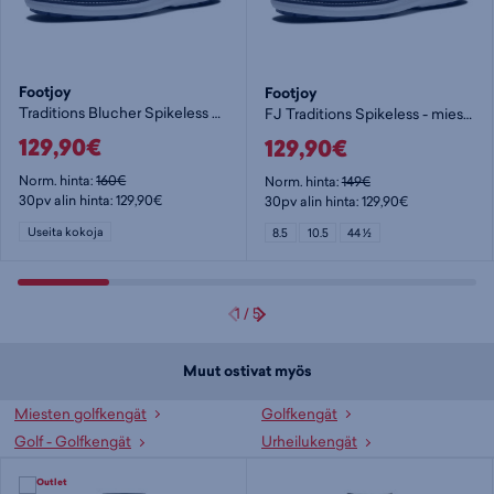
Footjoy
Footjoy
Traditions Blucher Spikeless Wide - miesten golfkengät
FJ Traditions Spikeless - miesten golfkengät
129,90€
129,90€
Norm. hinta:
160€
Norm. hinta:
149€
30pv alin hinta: 129,90€
30pv alin hinta: 129,90€
Useita kokoja
8.5
10.5
44 ½
1
/
5
Muut ostivat myös
Miesten golfkengät
Golfkengät
Golf - Golfkengät
Urheilukengät