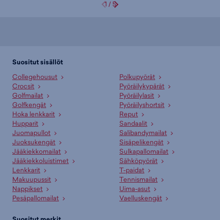
1
/
5
Suositut sisällöt
Collegehousut
Polkupyörät
Crocsit
Pyöräilykypärät
Golfmailat
Pyöräilylasit
Golfkengät
Pyöräilyshortsit
Hoka lenkkarit
Reput
Hupparit
Sandaalit
Juomapullot
Salibandymailat
Juoksukengät
Sisäpelikengät
Jääkiekkomailat
Sulkapallomailat
Jääkiekkoluistimet
Sähköpyörät
Lenkkarit
T-paidat
Makuupussit
Tennismailat
Nappikset
Uima-asut
Pesäpallomailat
Vaelluskengät
Suositut merkit