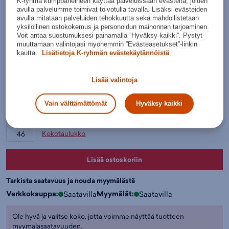
K-ryhmä kumppaneineen käyttää palveluissaan evästeitä, joiden
Normaalihinta:
170€
avulla palvelumme toimivat toivotulla tavalla. Lisäksi evästeiden
30pv alin hinta: 119,90€
avulla mitataan palveluiden tehokkuutta sekä mahdollistetaan
Lisätietoa
yksilöllinen ostokokemus ja personoidun mainonnan tarjoaminen.
Voit antaa suostumuksesi painamalla ”Hyväksy kaikki”. Pystyt
Värit:
muuttamaan valintojasi myöhemmin ”Evästeasetukset”-linkin
kautta.
Lisätietoja K-ryhmän evästekäytännöistä
Valkoine
Lisää valintoja
n
Valitse koko:
Vain välttämättömät
Hyväksy kaikki
41
42
42 ½
43
44
44 ½
45
Kokotaulukko
46
Lisää ostoskoriin
Tarkista saatavuus ja nouda myymälästä
Verkkokauppa:
Myymälät:
Saatavilla
Saatavilla
Ole hyvä ja valitse koko, jotta voimme näyttää tuotteen
myymäläsaatavuuden.