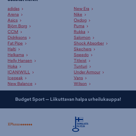
adidas
New Era
Arena
Nike
Asics
Oxdog
Björn Borg
Puma
CCM
Rukka
Didriksons
Salomon
Fat Pipe
Shock Absorber
Halti
Skechers
Helkama
Speedo
Helly Hansen
Titleist
Hoka
Tunturi
ICANIWILL
Under Armour
Icepeak
Vans
New Balance
Wilson
Budget Sport — Liikuttavan halpa urheilukauppa!