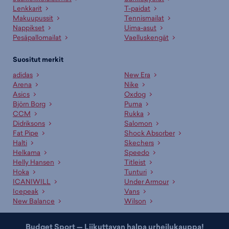
Lenkkarit
T-paidat
Makuupussit
Tennismailat
Nappikset
Uima-asut
Pesäpallomailat
Vaelluskengät
Suositut merkit
adidas
New Era
Arena
Nike
Asics
Oxdog
Björn Borg
Puma
CCM
Rukka
Didriksons
Salomon
Fat Pipe
Shock Absorber
Halti
Skechers
Helkama
Speedo
Helly Hansen
Titleist
Hoka
Tunturi
ICANIWILL
Under Armour
Icepeak
Vans
New Balance
Wilson
Budget Sport — Liikuttavan halpa urheilukauppa!