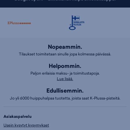
Nopeammin.
Tilaukset toimitetaan sinulle jopa kolmessa päivässä.
Helpommin.
Paljon erilaisia maksu- ja toimitustapoja.
Lue lisää.
Edullisemmin.
Jo yli 6000 huippuhalpaa tuotetta, joista saat K-Plussa-pisteitä.
Asiakaspalvelu
Usein kysytyt kysymykset