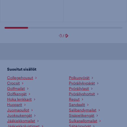
1
/
5
Suositut sisällöt
Collegehousut
Polkupyörät
Crocsit
Pyöräilykypärät
Golfmailat
Pyöräilylasit
Golfkengät
Pyöräilyshortsit
Hoka lenkkarit
Reput
Hupparit
Sandaalit
Juomapullot
Salibandymailat
Juoksukengät
Sisäpelikengät
Jääkiekkomailat
Sulkapallomailat
Jääkiekkoluistimet
Sähköpyörät