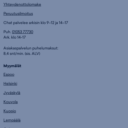
Yhteydenottolomake
Peruutusilmoitus
Chat palvelee arkisin klo 9–12 ja 14–17
Puh.
01053 77730
Ark. klo 14-17
Asiakaspalvelun puhelumaksut:
8,4 snt/min. (sis. ALV)
Myymälät
Espoo
Helsinki
Jyväskylä
Kouvola
Kuopio
Lempäälä