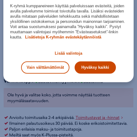
K-ryhmä kumppaneineen käyttää palveluissaan evästeitä, joiden
Tuotteeseen liittyvät listaukset:
Hiihtomonot - Lasten monot
,
avulla palvelumme toimivat toivotulla tavalla. Lisäksi evästeiden
Hiihtomonot - Luistelumonot
,
Hiihtomonot
,
Fischer
avulla mitataan palveluiden tehokkuutta sekä mahdollistetaan
Musta
Väri:
Musta
(
FISS40424V)
yksilöllinen ostokokemus ja personoidun mainonnan tarjoaminen.
Valitse koko:
Voit antaa suostumuksesi painamalla ”Hyväksy kaikki”. Pystyt
muuttamaan valintojasi myöhemmin ”Evästeasetukset”-linkin
Kokotaulukko
37
38
39
40
41
kautta.
Lisätietoja K-ryhmän evästekäytännöistä
Valintaopas näin valitset maastohiihtomonot
Lisää valintoja
Lisää ostoskoriin
Vain välttämättömät
Hyväksy kaikki
Tarkista saatavuus myymälästä
Verkkokauppa:
Myymälät:
Saatavilla
Saatavilla
Ole hyvä ja valitse koko, jotta voimme näyttää tuotteen
myymäläsaatavuuden.
Arvioitu toimitusaika 2-4 arkipäivää.
Toimitustavat ja -hinnat
Ilmainen palautusoikeus 30 päivää. Ei koske erikoistoimitettavia.
Paljon erilaisia maksu- ja toimitustapoja.
Meiltä saat myös K-Plussa-pisteitä.