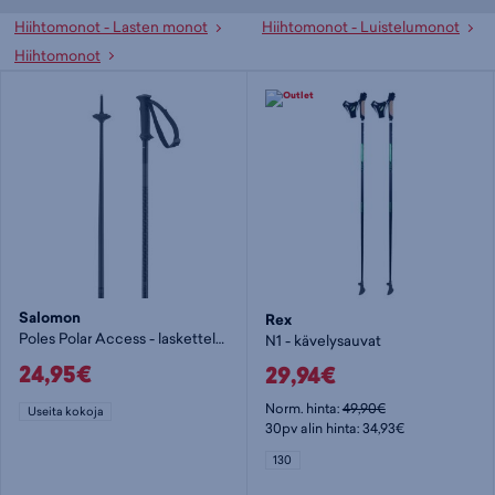
Hiihtomonot - Lasten monot
Hiihtomonot - Luistelumonot
Hiihtomonot
Salomon
Rex
Poles Polar Access - laskettelusauvat
N1 - kävelysauvat
24,95€
29,94€
Norm. hinta:
49,90€
Useita kokoja
30pv alin hinta: 34,93€
130