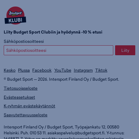
Liity Budget Sport Clubiin ja hyödynnä -10 % etusi
Sähköpostiosoitteesi
Liity
Kesko
Plussa
Facebook
YouTube
Instagram
Tiktok
© Budget Sport — 2026. Intersport Finland Oy / Budget Sport.
Tietosuojaseloste
Evästeasetukset
K-ryhmän evästekäytännöt
Saavutettavuusseloste
Intersport Finland Oy / Budget Sport, Työpajankatu 12, 00580
Helsinki. Puh. 010 53 11.
asiakaspalvelu@budgetsport.fi
. Y-tunnus:
1648871-7. Yritys on merkitty arvonlisäverovelvollisten rekisteriin.