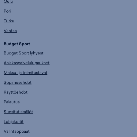
Oulu
Pori
Turku
Vantaa
Budget Sport
Budget Sport lyhyesti
Asiakaspalvelulupaukset
Maksu- ja toimitustavat
Sopimusehdot
Käyttöehdot
Palautus
Suositut sisällöt
Lahjakortit
Valintaoppaat