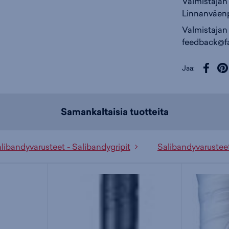
Valmistajan 
Linnanväenp
Valmistajan
feedback@fa
Jaa:
Samankaltaisia tuotteita
libandyvarusteet - Salibandygripit
Salibandyvarustee