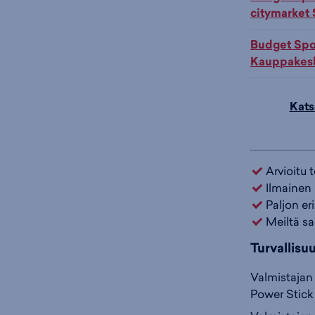
citymarket
Budget Spo
Kauppakesk
Kats
Arvioitu 
Ilmainen 
Paljon er
Meiltä sa
Turvallisu
Valmistajan 
Power Stick 