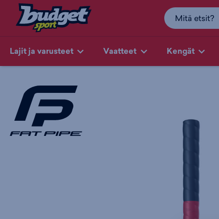
Lajit ja varusteet
Vaatteet
Kengät