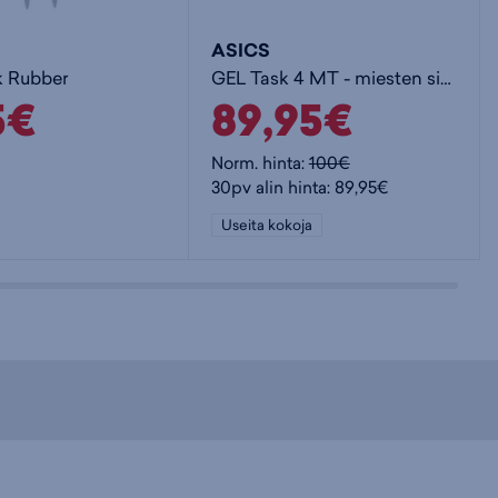
ASICS
k Rubber
GEL Task 4 MT - miesten sisäpelikengät
5€
89,95€
Norm. hinta:
100€
30pv alin hinta: 89,95€
Useita kokoja