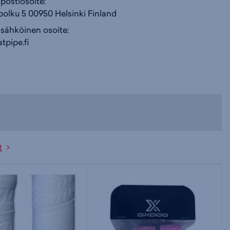
postiosoite:
olku 5 00950 Helsinki Finland
 sähköinen osoite:
tpipe.fi
t