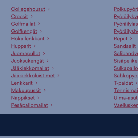
Collegehousut
Polkupyör
Crocsit
Pyöräilyky
Golfmailat
Pyöräilylas
Golfkengät
Pyöräilysh
Hoka lenkkarit
Reput
Hupparit
Sandaalit
Juomapullot
Salibandy
Juoksukengät
Sisäpelik
Jääkiekkomailat
Sulkapallo
Jääkiekkoluistimet
Sähköpyö
Lenkkarit
T-paidat
Makuupussit
Tennismai
Nappikset
Uima-asut
Pesäpallomailat
Vaelluske