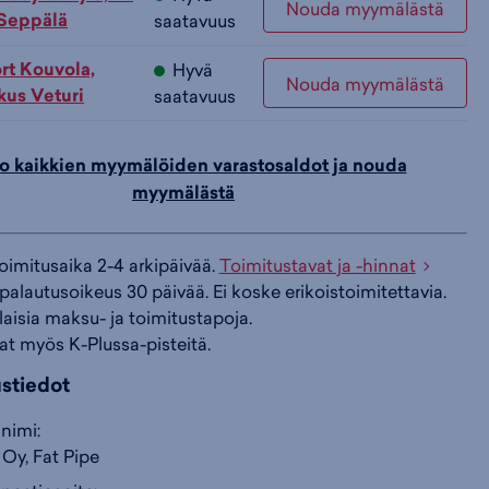
Nouda myymälästä
 Seppälä
saatavuus
i
s
s
rt Kouvola,
Hyvä
Nouda myymälästä
us Veturi
saatavuus
i
a
ä
o kaikkien myymälöiden varastosaldot ja nouda
n
:
:
myymälästä
toimitusaika 2-4 arkipäivää.
Toimitustavat ja -hinnat
palautusoikeus 30 päivää. Ei koske erikoistoimitettavia.
ilaisia maksu- ja toimitustapoja.
at myös K-Plussa-pisteitä.
ustiedot
nimi:
Oy, Fat Pipe