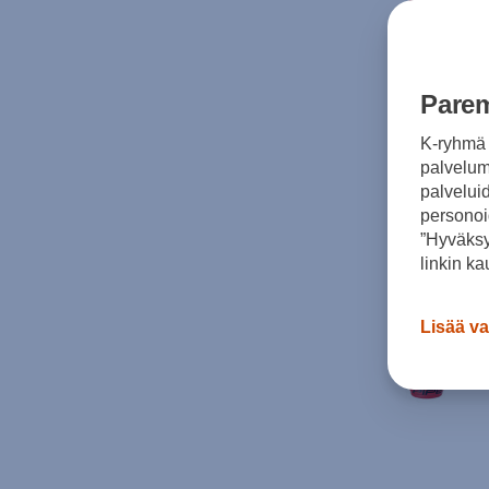
Parem
K-ryhmä 
palvelumm
palvelui
personoi
”Hyväksy
linkin ka
Lisää va