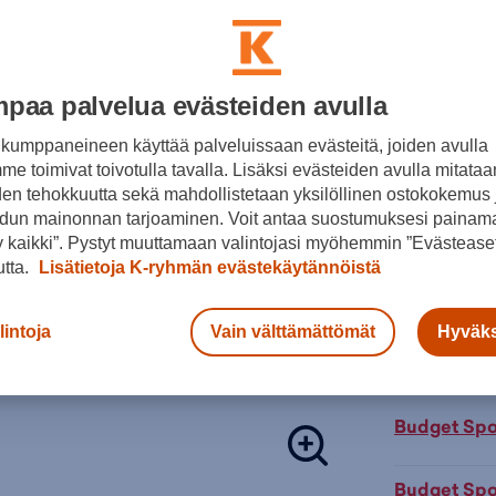
Normaalihin
30pv alin hi
Lisätieto
paa palvelua evästeiden avulla
Värit:
kumppaneineen käyttää palveluissaan evästeitä, joiden avulla
e toimivat toivotulla tavalla. Lisäksi evästeiden avulla mitataa
den tehokkuutta sekä mahdollistetaan yksilöllinen ostokokemus 
Musta
dun mainonnan tarjoaminen. Voit antaa suostumuksesi painama
 kaikki”. Pystyt muuttamaan valintojasi myöhemmin ”Evästeaset
utta.
Lisätietoja K-ryhmän evästekäytännöistä
Lisä
Tarkista s
lintoja
Vain välttämättömät
Hyväks
Verkkokaupp
Budget Sport
Budget Spor