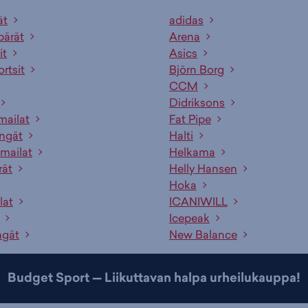
ät
adidas
pärät
Arena
it
Asics
ortsit
Björn Borg
CCM
Didriksons
mailat
Fat Pipe
engät
Halti
mailat
Helkama
rät
Helly Hansen
Hoka
lat
ICANIWILL
Icepeak
ngät
New Balance
Budget Sport — Liikuttavan halpa urheilukauppa!