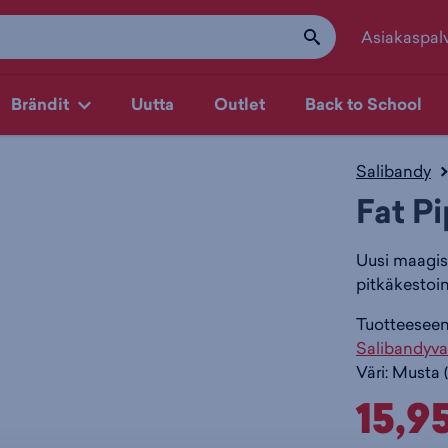
Asiakaspal
Brändit
Uutta
Outlet
Back to School
Salibandy
Fat P
Uusi maagise
pitkäkestoin
Tuotteeseen 
Salibandyva
Väri:
Musta
(
15,9