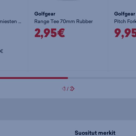
Golfgear
Golfgear
GEL-Rocket 12 M - miesten sisäpelikengät
Range Tee 70mm Rubber
Pitch For
2,95€
9,9
5€
1
/
2
Suositut merkit