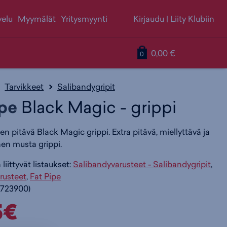
velu
Myymälät
Yritysmyynti
Kirjaudu
|
Liity Klubiin
S
T
T
0,00 €
0
i
u
u
Tarvikkeet
Salibandygripit
ipe
Black Magic - grippi
i
o
o
n pitävä Black Magic grippi. Extra pitävä, miellyttävä ja
en musta grippi.
r
t
t
liittyvät listaukset:
Salibandyvarusteet - Salibandygripit
,
r
t
t
rusteet
,
Fat Pipe
723900)
5€
y
e
e