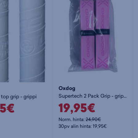
Oxdog
Supertech 2 Pack Grip - grippi
top grip - grippi
19,95€
95€
Norm. hinta:
24,90€
30pv alin hinta: 19,95€