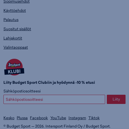
Sopimusehdot
Käyttöehdot
Palautus
Suositut sisällöt
Lahjakortit
Valintaoppaat
Liity Budget Sport Clubiin ja hyödynnä -10 % etusi
Sähköpostiosoitteesi
Liity
Kesko
Plussa
Facebook
YouTube
Instagram
Tiktok
© Budget Sport — 2026. Intersport Finland Oy / Budget Sport.