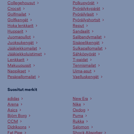
Collegehousut
Polkupyörät
Crocsit
Pyöräilykypärät
Golfmailat
Pyöräilylasit
Golfkengät
Pyöräilyshortsit
Hoka lenkkarit
Reput
Hupparit
Sandaalit
Juomapullot
Salibandymailat
Juoksukengät
Sisäpelikengät
Jääkiekkomailat
Sulkapallomailat
Jääkiekkoluistimet
Sähköpyörät
Lenkkarit
T-paidat
Makuupussit
Tennismailat
Nappikset
Uima-asut
Pesäpallomailat
Vaelluskengät
Suositut merkit
adidas
New Era
Arena
Nike
Asics
Oxdog
Björn Borg
Puma
CCM
Rukka
Didriksons
Salomon
Fat Pipe
Shock Absorber