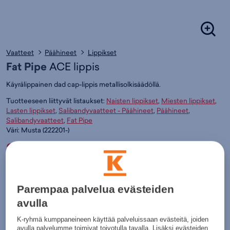
Vaatteet
Päähineet
Lippikset
Fat Pipe
ACE lippis
Käyrälippainen dad cap-lippis metallisolkisäädöllä.
Tuotteeseen liittyvät listaukset:
Naisten lippikset
,
Miesten lippikset
,
Lasten lippikset
,
Salibandyvaatteet - Päähineet
,
Päähineet
,
Salibandyvaatteet
,
Fat Pipe
Väri:
Musta
(
222201-)
24,95€
Värit:
Parempaa palvelua evästeiden
avulla
Musta
K-ryhmä kumppaneineen käyttää palveluissaan evästeitä, joiden
avulla palvelumme toimivat toivotulla tavalla. Lisäksi evästeiden