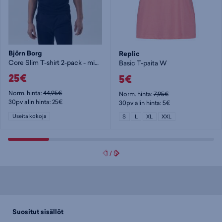
Björn Borg
Replic
Core Slim T-shirt 2-pack - miesten t-paita
Basic T-paita W
25€
5€
Norm. hinta:
44,95€
Norm. hinta:
7,95€
30pv alin hinta: 25€
30pv alin hinta: 5€
Useita kokoja
S
L
XL
XXL
1
/
5
Suositut sisällöt