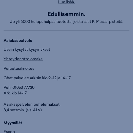
Lue lisää.
Edullisemmin.
Jo yli 6000 huippuhalpaa tuotetta, joista saat K-Plussa-pisteitä.
Asiakaspalvelu
Usein kysytyt kysymykset
Yhteydenottolomake
Peruutusilmoitus
Chat palvelee arkisin klo 9–12 ja 14–17
Puh.
01053 77730
Ark. klo 14-17
Asiakaspalvelun puhelumaksut:
8,4 snt/min. (sis. ALV)
Myymälät
Espoo