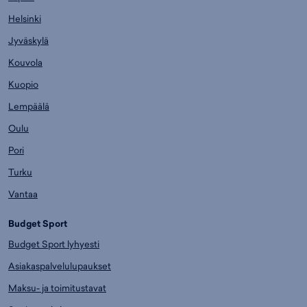
Helsinki
Jyväskylä
Kouvola
Kuopio
Lempäälä
Oulu
Pori
Turku
Vantaa
Budget Sport
Budget Sport lyhyesti
Asiakaspalvelulupaukset
Maksu- ja toimitustavat