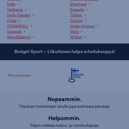
Halti
Skechers
Helkama
Speedo
Helly Hansen
Titleist
Hoka
Tunturi
ICANIWILL
Under Armour
Icepeak
Vans
New Balance
Wilson
Budget Sport — Liikuttavan halpa urheilukauppa!
Nopeammin.
Tilaukset toimitetaan sinulle jopa kolmessa päivässä.
Helpommin.
Paljon erilaisia maksu- ja toimitustapoja.