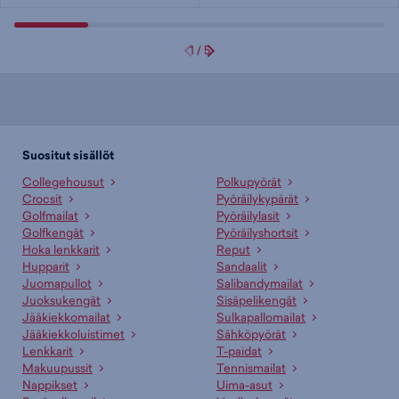
1
/
5
Suositut sisällöt
Collegehousut
Polkupyörät
Crocsit
Pyöräilykypärät
Golfmailat
Pyöräilylasit
Golfkengät
Pyöräilyshortsit
Hoka lenkkarit
Reput
Hupparit
Sandaalit
Juomapullot
Salibandymailat
Juoksukengät
Sisäpelikengät
Jääkiekkomailat
Sulkapallomailat
Jääkiekkoluistimet
Sähköpyörät
Lenkkarit
T-paidat
Makuupussit
Tennismailat
Nappikset
Uima-asut