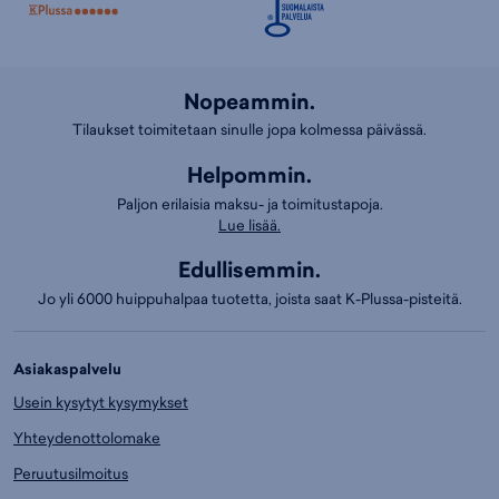
Nopeammin.
Tilaukset toimitetaan sinulle jopa kolmessa päivässä.
Helpommin.
Paljon erilaisia maksu- ja toimitustapoja.
Lue lisää.
Edullisemmin.
Jo yli 6000 huippuhalpaa tuotetta, joista saat K-Plussa-pisteitä.
Asiakaspalvelu
Usein kysytyt kysymykset
Yhteydenottolomake
Peruutusilmoitus