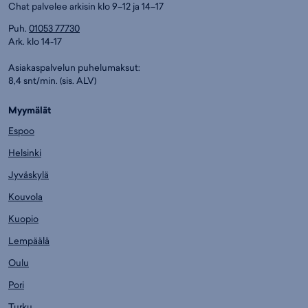
Chat palvelee arkisin klo 9–12 ja 14–17
Puh.
01053 77730
Ark. klo 14-17
Asiakaspalvelun puhelumaksut:
8,4 snt/min. (sis. ALV)
Myymälät
Espoo
Helsinki
Jyväskylä
Kouvola
Kuopio
Lempäälä
Oulu
Pori
Turku