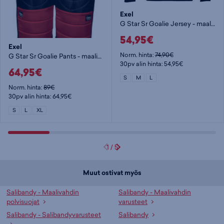
Exel
G Star Sr Goalie Jersey - maalivahdin paita
54,95€
Exel
Norm. hinta:
74,90€
G Star Sr Goalie Pants - maalivahdin housut
30pv alin hinta: 54,95€
64,95€
S
M
L
Norm. hinta:
89€
30pv alin hinta: 64,95€
S
L
XL
1
/
5
Muut ostivat myös
Salibandy - Maalivahdin
Salibandy - Maalivahdin
polvisuojat
varusteet
Salibandy - Salibandyvarusteet
Salibandy