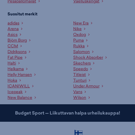
Pesäpallomailat
Vaelluskengät
Suositut merkit
adidas
New Era
Arena
Nike
Asics
Oxdog
Björn Borg
Puma
CCM
Rukka
Didriksons
Salomon
Fat Pipe
Shock Absorber
Halti
Skechers
Helkama
Speedo
Helly Hansen
Titleist
Hoka
Tunturi
ICANIWILL
Under Armour
Icepeak
Vans
New Balance
Wilson
Budget Sport — Liikuttavan halpa urheilukauppa!