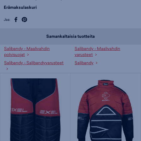
Erämaksulaskuri
Jaa:
Samankaltaisia tuotteita
Salibandy - Maalivahdin
Salibandy - Maalivahdin
polvisuojat
varusteet
Salibandy - Salibandyvarusteet
Salibandy