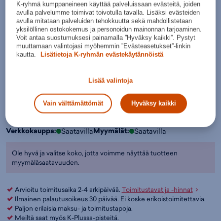
Väri:
Musta
(
12306009)
K-ryhmä kumppaneineen käyttää palveluissaan evästeitä, joiden
avulla palvelumme toimivat toivotulla tavalla. Lisäksi evästeiden
avulla mitataan palveluiden tehokkuutta sekä mahdollistetaan
Musta
yksilöllinen ostokokemus ja personoidun mainonnan tarjoaminen.
Voit antaa suostumuksesi painamalla ”Hyväksy kaikki”. Pystyt
Valitse koko:
muuttamaan valintojasi myöhemmin ”Evästeasetukset”-linkin
kautta.
Lisätietoja K-ryhmän evästekäytännöistä
Kokotaulukko
S
M
L
Valintaopas näin valitset salibandymaalivahdin varusteet
Lisää valintoja
Lisää ostoskoriin
Vain välttämättömät
Hyväksy kaikki
Tarkista saatavuus ja nouda myymälästä
Verkkokauppa:
Myymälät:
Saatavilla
Saatavilla
Ole hyvä ja valitse koko, jotta voimme näyttää tuotteen
myymäläsaatavuuden.
Arvioitu toimitusaika 2-4 arkipäivää.
Toimitustavat ja -hinnat
Ilmainen palautusoikeus 30 päivää. Ei koske erikoistoimitettavia.
Paljon erilaisia maksu- ja toimitustapoja.
Meiltä saat myös K-Plussa-pisteitä.