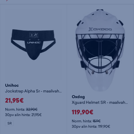
Unihoc
Jockstrap Alpha Sr - maalivahdin alasuoja
Oxdog
21,95€
Xguard Helmet SR - maalivahdin maski
Norm. hinta:
32,90€
119,90€
30pv alin hinta: 21,95€
Norm. hinta:
159€
SR
30pv alin hinta: 119,90€