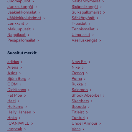
Juomapullot
Salibandymailat
Juoksukengät
Sisäpelikengät
Jääkiekkomailat
Sulkapallomailat
Jääkiekkoluistimet
Sähköpyörät
Lenkkarit
T-paidat
Makuupussit
Tennismailat
Nappikset
Uima-asut
Pesäpallomailat
Vaelluskengät
Suositut merkit
adidas
New Era
Arena
Nike
Asics
Oxdog
Björn Borg
Puma
CCM
Rukka
Didriksons
Salomon
Fat Pipe
Shock Absorber
Halti
Skechers
Helkama
Speedo
Helly Hansen
Titleist
Hoka
Tunturi
ICANIWILL
Under Armour
Icepeak
Vans