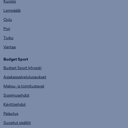
Kuopio
Lempäälä
Oulu
Pori
Turku
Vantaa
Budget Sport
Budget Sport lyhyesti
Asiakaspalvelulupaukset
Maksu- ja toimitustavat
Sopimusehdot
Käyttöehdot
Palautus
Suositut sisällöt