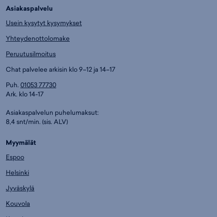
Asiakaspalvelu
Usein kysytyt kysymykset
Yhteydenottolomake
Peruutusilmoitus
Chat palvelee arkisin klo 9–12 ja 14–17
Puh.
01053 77730
Ark. klo 14-17
Asiakaspalvelun puhelumaksut:
8,4 snt/min. (sis. ALV)
Myymälät
Espoo
Helsinki
Jyväskylä
Kouvola