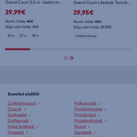
Grand Court 3.0 Jr - lasten matalavartiset tennarit
Grand Court Lifestyle Tennis Lace-Up Shoes Jr - lasten matalavartiset tennarit
29,99€
29,95€
Norm. hinta:
45€
Norm. hinta:
45€
30pv alin hinta: 45€
30pv alin hinta: 29,95€
36 ⅔
37 ⅓
38 ⅔
Useita kokoja
1
/
5
Suositut sisällöt
Collegehousut
Polkupyörät
Crocsit
Pyöräilykypärät
Golfmailat
Pyöräilylasit
Golfkengät
Pyöräilyshortsit
Hoka lenkkarit
Reput
Hupparit
Sandaalit