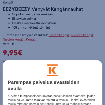
Kengät
EEZYBEEZY
Venyvät Kengännauhat
Sopii kenkään, kuin kenkään.
Ei tarvitse solmia.
Sisältää magneettikiinnityksen
105 cm venyttämättömänä.
Tuotteeseen liittyvät listaukset:
Lasten kengät
,
Miesten kengät
,
Naisten kengät
,
Kengät
Väri:
Lila
9,95€
Värit:
Lila
Parempaa palvelua evästeiden
avulla
K-ryhmä kumppaneineen käyttää palveluissaan evästeitä, joiden
avulla palvelumme toimivat toivotulla tavalla. Lisäksi evästeiden
avulla mitataan palveluiden tehokkuutta sekä mahdollistetaan