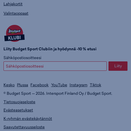
Lahjakortit
Valintaoppaat
Liity Budget Sport Clubiin ja hyödynnä -10 % etusi
Sähköpostiosoitteesi
Liity
Kesko
Plussa
Facebook
YouTube
Instagram
Tiktok
© Budget Sport — 2026. Intersport Finland Oy / Budget Sport.
Tietosuojaseloste
Evästeasetukset
K-ryhmän evästekäytännöt
Saavutettavuusseloste