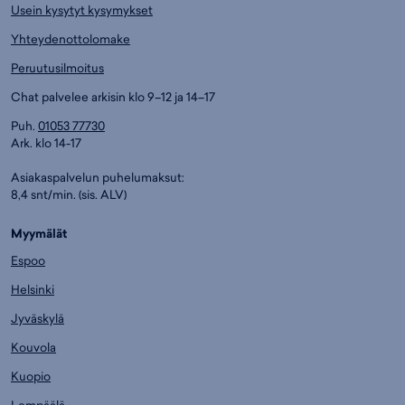
Usein kysytyt kysymykset
Yhteydenottolomake
Peruutusilmoitus
Chat palvelee arkisin klo 9–12 ja 14–17
Puh.
01053 77730
Ark. klo 14-17
Asiakaspalvelun puhelumaksut:
8,4 snt/min. (sis. ALV)
Myymälät
Espoo
Helsinki
Jyväskylä
Kouvola
Kuopio