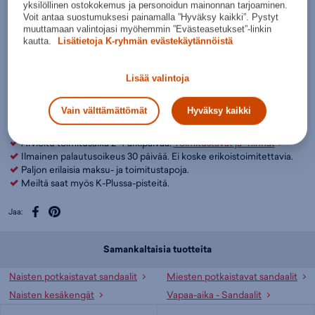
yksilöllinen ostokokemus ja personoidun mainonnan tarjoaminen.
Lisää ostoskoriin
Voit antaa suostumuksesi painamalla ”Hyväksy kaikki”. Pystyt
muuttamaan valintojasi myöhemmin ”Evästeasetukset”-linkin
Tarkista saatavuus ja nouda myymälästä
kautta.
Lisätietoja K-ryhmän evästekäytännöistä
Verkkokauppa:
Myymälät:
Saatavilla
Saatavilla
Lisää valintoja
Ole hyvä ja valitse koko, jotta voimme näyttää tuotteen
myymäläsaatavuuden.
Vain välttämättömät
Hyväksy kaikki
Arvioitu toimitusaika 2-4 arkipäivää.
Toimitustavat ja -hinnat
Ilmainen palautusoikeus 30 päivää. Ei koske erikoistoimitettavia.
Paljon erilaisia maksu- ja toimitustapoja.
Meiltä saat myös K-Plussa-pisteitä.
Jaa:
Samankaltaisia tuotteita
Naisten potkaistavat sandaalit
Miesten potkaistavat sandaalit
Naisten kesäkengät
Vapaa-aika - Sandaalit