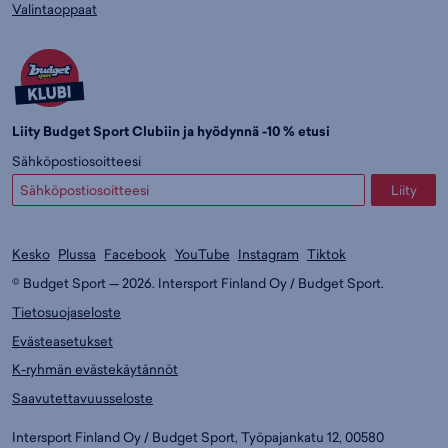
Valintaoppaat
Liity Budget Sport Clubiin ja hyödynnä -10 % etusi
Sähköpostiosoitteesi
Liity
Kesko
Plussa
Facebook
YouTube
Instagram
Tiktok
© Budget Sport — 2026. Intersport Finland Oy / Budget Sport.
Tietosuojaseloste
Evästeasetukset
K-ryhmän evästekäytännöt
Saavutettavuusseloste
Intersport Finland Oy / Budget Sport, Työpajankatu 12, 00580