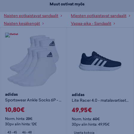
Muut ostivat myös
Naisten potkaistavat sandaalit
Miesten potkaistavat sandaalit
Naisten kesäkengät
Vapaa-aika - Sandaalit
adidas
adidas
Sportswear Ankle Socks 6P - nilkkasukat
Lite Racer 4.0 - matalavartiset tennarit
10,80€
49,95€
Norm. hinta:
23€
Norm. hinta:
60€
30pv alin hinta: 12€
30pv alin hinta: 49,95€
43 - 45
46 - 48
Useita kokoja