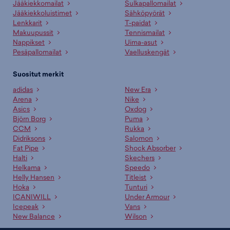
Jääkiekkomailat
Sulkapallomailat
Jääkiekkoluistimet
Sähköpyörät
Lenkkarit
T-paidat
Makuupussit
Tennismailat
Nappikset
Uima-asut
Pesäpallomailat
Vaelluskengät
Suositut merkit
adidas
New Era
Arena
Nike
Asics
Oxdog
Björn Borg
Puma
CCM
Rukka
Didriksons
Salomon
Fat Pipe
Shock Absorber
Halti
Skechers
Helkama
Speedo
Helly Hansen
Titleist
Hoka
Tunturi
ICANIWILL
Under Armour
Icepeak
Vans
New Balance
Wilson