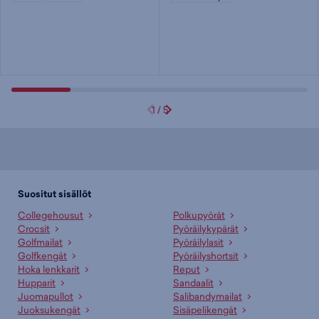
1
/
5
Suositut sisällöt
Collegehousut
Polkupyörät
Crocsit
Pyöräilykypärät
Golfmailat
Pyöräilylasit
Golfkengät
Pyöräilyshortsit
Hoka lenkkarit
Reput
Hupparit
Sandaalit
Juomapullot
Salibandymailat
Juoksukengät
Sisäpelikengät