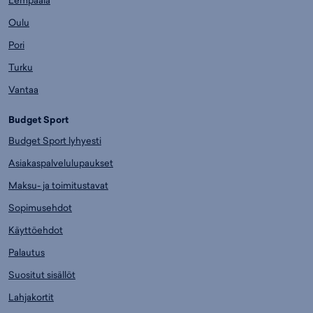
Lempäälä
Oulu
Pori
Turku
Vantaa
Budget Sport
Budget Sport lyhyesti
Asiakaspalvelulupaukset
Maksu- ja toimitustavat
Sopimusehdot
Käyttöehdot
Palautus
Suositut sisällöt
Lahjakortit