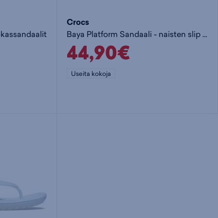
Crocs
okassandaalit
Baya Platform Sandaali - naisten slip on -kengät
44,90€
Useita kokoja