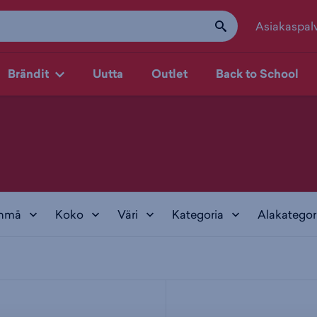
Asiakaspal
Brändit
Uutta
Outlet
Back to School
yhmä
Koko
Väri
Kategoria
Alakategor