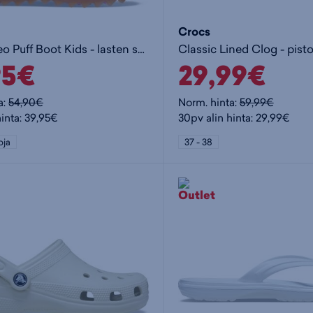
Crocs
Classic Neo Puff Boot Kids - lasten saappaat
Classic Lined Clog - pist
95€
29,99€
a:
54,90€
Norm. hinta:
59,99€
hinta: 39,95€
30pv alin hinta: 29,99€
oja
37 - 38