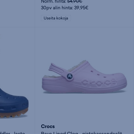
Norm. hinta:
54,90€
30pv alin hinta: 39,95€
Useita kokoja
Crocs
Classic Neo Puff Boot Toddler - lasten saappaat
Baya Lined Clog - pistokassandaalit