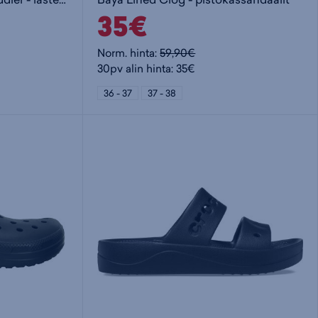
35€
Norm. hinta:
59,90€
30pv alin hinta: 35€
36 - 37
37 - 38