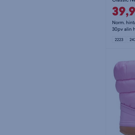
39,
Norm. hint
30pv alin 
2223
24