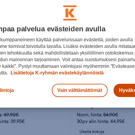
paa palvelua evästeiden avulla
kumppaneineen käyttää palveluissaan evästeitä, joiden avulla
e toimivat toivotulla tavalla. Lisäksi evästeiden avulla mitataa
den tehokkuutta sekä mahdollistetaan yksilöllinen ostokokemus 
dun mainonnan tarjoaminen. Voit antaa suostumuksesi painama
 kaikki”. Pystyt muuttamaan valintojasi myöhemmin ”Evästeaset
utta.
Lisätietoja K-ryhmän evästekäytännöistä
Crocs
lintoja
Vain välttämättömät
Hyväks
 - pistokassandaalit
Off Grid Clog - pistokass
95€
44,95€
a:
49,90€
Norm. hinta:
54,90€
hinta: 39,95€
30pv alin hinta: 44,95€
Useita kokoja