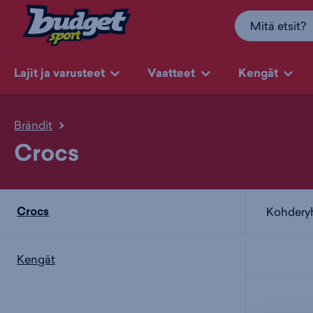
Lajit ja varusteet
Vaatteet
Kengät
Brändit
Crocs
Crocs
Kohder
Kengät