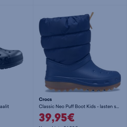
i
s
s
i
a
ä
n
:
:
Crocs
aalit
Classic Neo Puff Boot Kids - lasten saappaat
39,95€