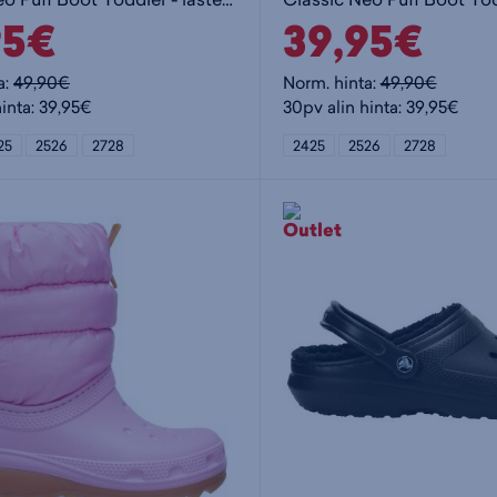
95€
39,95€
a:
49,90€
Norm. hinta:
49,90€
hinta: 39,95€
30pv alin hinta: 39,95€
25
2526
2728
2425
2526
2728