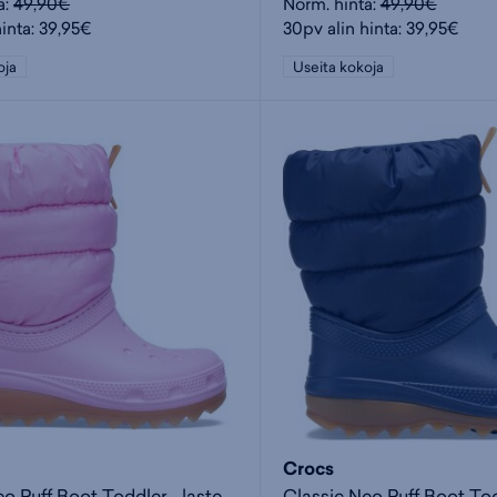
a:
49,90€
Norm. hinta:
49,90€
hinta: 39,95€
30pv alin hinta: 39,95€
oja
Useita kokoja
Crocs
Classic Neo Puff Boot Toddler - lasten saappaat