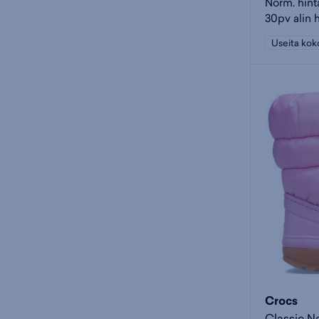
Norm. hint
30pv alin 
Useita kok
Crocs