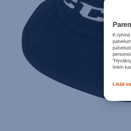
Parem
K-ryhmä 
palvelumm
palvelui
personoi
”Hyväksy
linkin ka
Lisää va