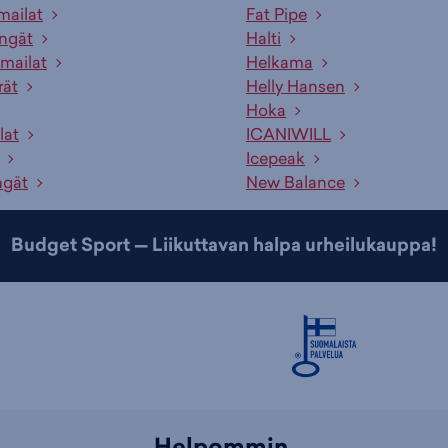
mailat
Fat Pipe
engät
Halti
mailat
Helkama
rät
Helly Hansen
Hoka
lat
ICANIWILL
Icepeak
ngät
New Balance
Budget Sport — Liikuttavan halpa urheilukauppa!
Helpommin.