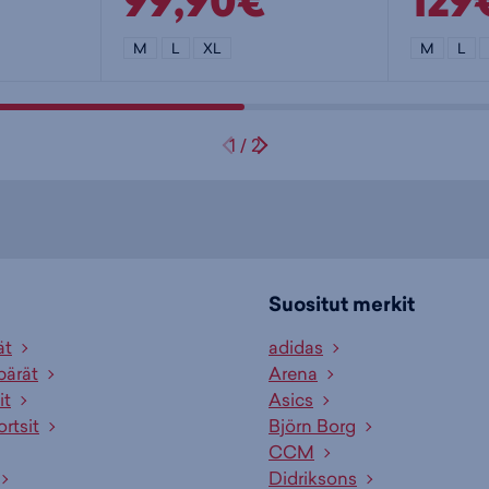
99,90€
129
M
L
XL
M
L
1
/
2
Suositut merkit
ät
adidas
pärät
Arena
it
Asics
ortsit
Björn Borg
CCM
Didriksons