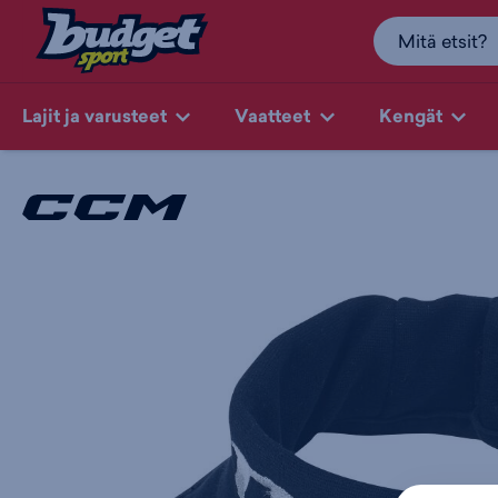
Lajit ja varusteet
Vaatteet
Kengät