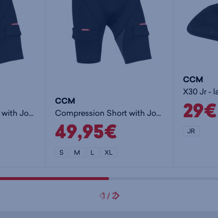
CCM
X30 Jr - 
CCM
29€
Compression Short with Jock SR - miesten alasuoja
Compression Short with Jock JR - poikien alasuoja
49,95€
JR
S
M
L
XL
1
/
2