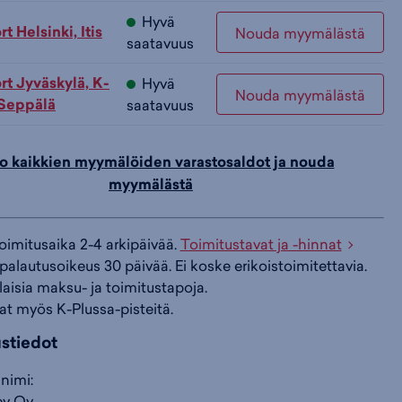
Hyvä
 Helsinki, Itis
Nouda myymälästä
i
s
s
saatavuus
t Jyväskylä, K-
Hyvä
Nouda myymälästä
i
a
ä
 Seppälä
saatavuus
n
:
:
o kaikkien myymälöiden varastosaldot ja nouda
myymälästä
toimitusaika 2-4 arkipäivää.
Toimitustavat ja -hinnat
palautusoikeus 30 päivää. Ei koske erikoistoimitettavia.
ilaisia maksu- ja toimitustapoja.
at myös K-Plussa-pisteitä.
ustiedot
nimi:
y Oy