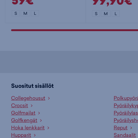
59€
99,90€
S
M
L
S
M
L
Suositut sisällöt
Collegehousut
Polkupyör
Crocsit
Pyöräilyky
Golfmailat
Pyöräilylas
Golfkengät
Pyöräilysh
Hoka lenkkarit
Reput
Hupparit
Sandaalit