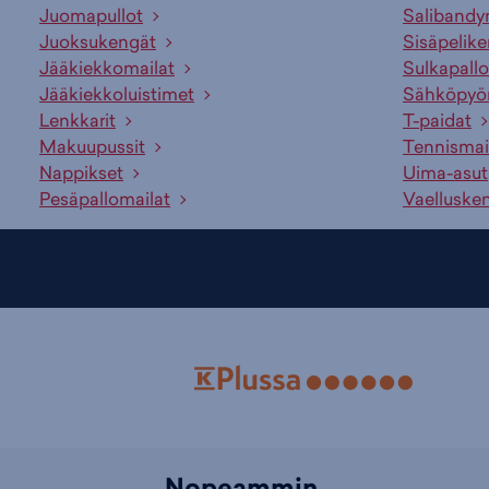
Juomapullot
Salibandy
Juoksukengät
Sisäpelik
Jääkiekkomailat
Sulkapallo
Jääkiekkoluistimet
Sähköpyö
Lenkkarit
T-paidat
Makuupussit
Tennismai
Nappikset
Uima-asut
Pesäpallomailat
Vaelluske
Nopeammin.