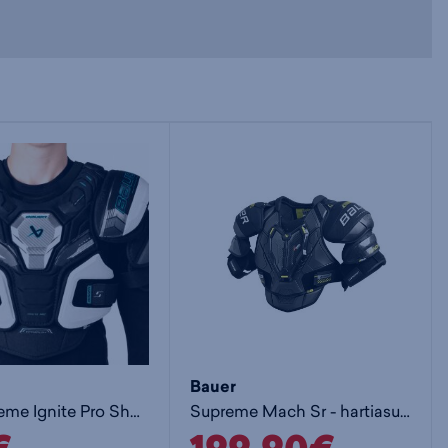
Bauer
S26 Supreme Ignite Pro Shoulder Pad-Sr - hartiasuoja
Supreme Mach Sr - hartiasuoja