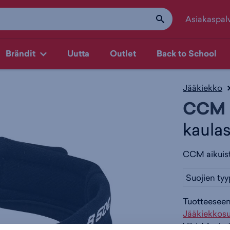
Asiakaspal
Brändit
Uutta
Outlet
Back to School
Jääkiekko
CCM
kaula
CCM aikuist
Suojien tyy
Tuotteeseen 
Jääkiekkosu
Väri:
Musta
(