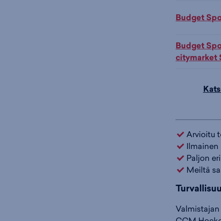
Budget Sport
Budget Spor
citymarket
Kats
Arvioitu 
Ilmainen 
Paljon er
Meiltä sa
Turvallisu
Valmistajan 
CCM Hocke