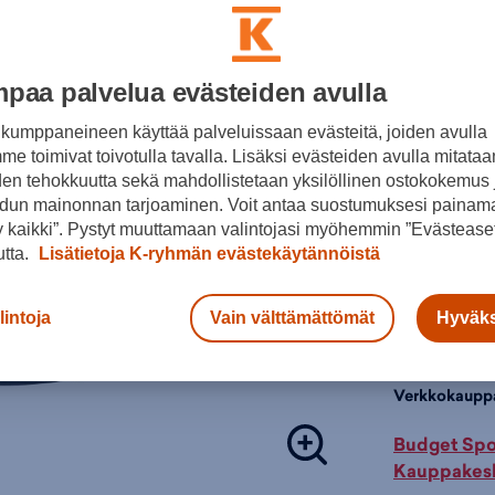
34,9
paa palvelua evästeiden avulla
Värit:
kumppaneineen käyttää palveluissaan evästeitä, joiden avulla
e toimivat toivotulla tavalla. Lisäksi evästeiden avulla mitataa
den tehokkuutta sekä mahdollistetaan yksilöllinen ostokokemus 
Musta
dun mainonnan tarjoaminen. Voit antaa suostumuksesi painama
 kaikki”. Pystyt muuttamaan valintojasi myöhemmin ”Evästeaset
Valintaopas 
utta.
Lisätietoja K-ryhmän evästekäytännöistä
Lisä
lintoja
Vain välttämättömät
Hyväks
Tarkista s
Verkkokaupp
Budget Spo
Kauppakesk