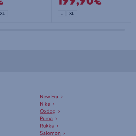
€
199,90€
XL
L
XL
New Era
Nike
Oxdog
Puma
Rukka
Salomon