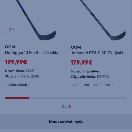
CCM
CCM
Hs Trigger 10 Pro Sr - jääkiekkomaila
Jetspeed FT8-S SR 75 - jääkiekkomaila
199,99€
179,99€
Norm. hinta:
299€
Norm. hinta:
219€
30pv alin hinta: 299€
30pv alin hinta: 179,99€
Useita kokoja
28L
28R
29L
29R
1
/
5
Muut ostivat myös