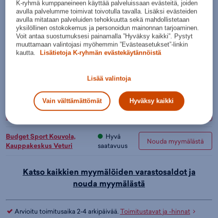
K-ryhmä kumppaneineen käyttää palveluissaan evästeitä, joiden
Valintaopas näin valitset jääkiekkomailan
avulla palvelumme toimivat toivotulla tavalla. Lisäksi evästeiden
avulla mitataan palveluiden tehokkuutta sekä mahdollistetaan
Lisää ostoskoriin
yksilöllinen ostokokemus ja personoidun mainonnan tarjoaminen.
Voit antaa suostumuksesi painamalla ”Hyväksy kaikki”. Pystyt
muuttamaan valintojasi myöhemmin ”Evästeasetukset”-linkin
Tarkista saatavuus ja nouda myymälästä
kautta.
Lisätietoja K-ryhmän evästekäytännöistä
Verkkokauppa:
Myymälät:
Saatavilla
Saatavilla
Budget Sport Espoo,
Hyvä
Lisää valintoja
Nouda myymälästä
Kauppakeskus Merituuli
saatavuus
Vain välttämättömät
Hyväksy kaikki
Budget Sport Jyväskylä, K-
Hyvä
Nouda myymälästä
citymarket Seppälä
saatavuus
Budget Sport Kouvola,
Hyvä
Nouda myymälästä
Kauppakeskus Veturi
saatavuus
Katso kaikkien myymälöiden varastosaldot ja
nouda myymälästä
Arvioitu toimitusaika 2-4 arkipäivää.
Toimitustavat ja -hinnat