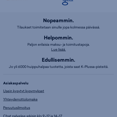
Nopeammin.
Tilaukset toimitetaan sinulle jopa kolmessa päivässä.
Helpommin.
Paljon erilaisia maksu- ja toimitustapoja.
Lue lisää.
Edullisemmin.
Jo yli 6000 huippuhalpaa tuotetta, joista saat K-Plussa-pisteitä.
Asiakaspalvelu
Usein kysytyt kysymykset
Yhteydenottolomake
Peruutusilmoitus
Chat palvelee arkisin klo 9–12 ja 14–17