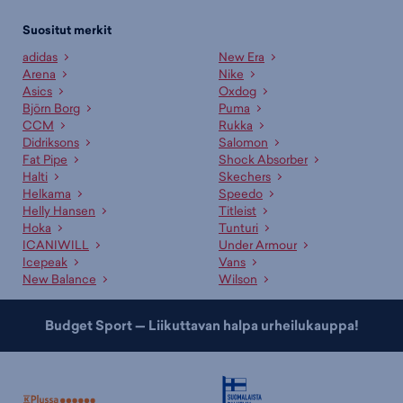
Suositut merkit
adidas
New Era
Arena
Nike
Asics
Oxdog
Björn Borg
Puma
CCM
Rukka
Didriksons
Salomon
Fat Pipe
Shock Absorber
Halti
Skechers
Helkama
Speedo
Helly Hansen
Titleist
Hoka
Tunturi
ICANIWILL
Under Armour
Icepeak
Vans
New Balance
Wilson
Budget Sport — Liikuttavan halpa urheilukauppa!