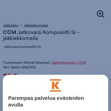
Jääkiekko
Jääkiekkomailat
CCM
Jatkovarsi Komposiitti Sr -
jääkiekkomaila
Jatkovarsi komposiitti Sr.
Tuotteeseen liittyvät listaukset:
Jääkiekkomailat
,
CCM
Väri:
Väritön
(
DX6760)
20€
Värit:
Parempaa palvelua evästeiden
avulla
Väritön