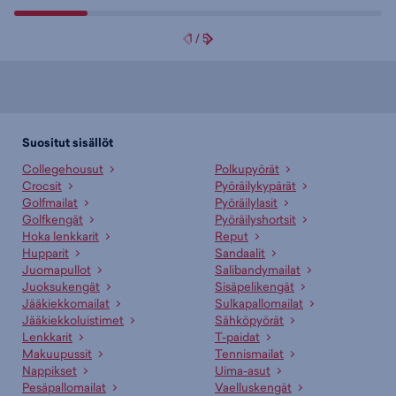
1
/
5
Suositut sisällöt
Collegehousut
Polkupyörät
Crocsit
Pyöräilykypärät
Golfmailat
Pyöräilylasit
Golfkengät
Pyöräilyshortsit
Hoka lenkkarit
Reput
Hupparit
Sandaalit
Juomapullot
Salibandymailat
Juoksukengät
Sisäpelikengät
Jääkiekkomailat
Sulkapallomailat
Jääkiekkoluistimet
Sähköpyörät
Lenkkarit
T-paidat
Makuupussit
Tennismailat
Nappikset
Uima-asut
Pesäpallomailat
Vaelluskengät