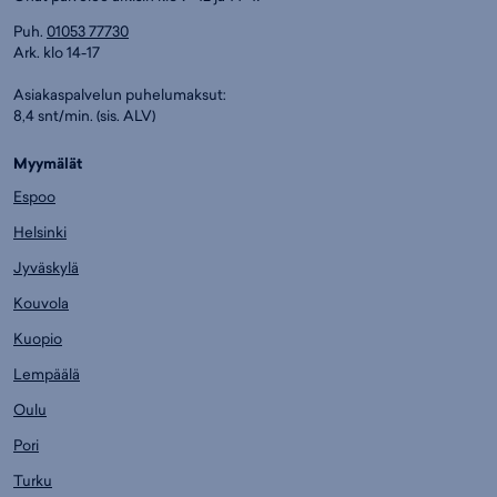
Puh.
01053 77730
Ark. klo 14-17
Asiakaspalvelun puhelumaksut:
8,4 snt/min. (sis. ALV)
Myymälät
Espoo
Helsinki
Jyväskylä
Kouvola
Kuopio
Lempäälä
Oulu
Pori
Turku