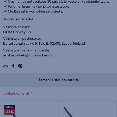
Ilmainen palautusoikeus 30 päivää. Ei koske erikoistoimitettavia.
Paljon erilaisia maksu- ja toimitustapoja.
Meiltä saat myös K-Plussa-pisteitä.
Turvallisuustiedot
Valmistajan nimi:
CCM Hockey Oy
Valmistajan postiosoite:
Bertel Jungin aukio 5, Talo B, 02600, Espoo, Finland
Valmistajan sähköinen osoite:
asiakaspalvelu@ccmhockey.com
Jaa:
Samankaltaisia tuotteita
Jääkiekkomailat
Säästä
33%