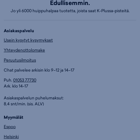
Edullisemmin.
Jo yli 6000 huippuhalpaa tuotetta, joista saat K-Plussa-pisteitä.
Asiakaspalvelu
Usein kysytyt kysymykset
Yhteydenottolomake
Peruutusilmoitus
Chat palvelee arkisin klo 9–12 ja 14–17
Puh.
01053 77730
Ark. klo 14-17
Asiakaspalvelun puhelumaksut:
8,4 snt/min. (sis. ALV)
Myymälät
Espoo
Helsinki