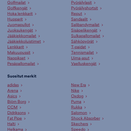
Golfmailat
Pyöräilylasit
Golfkengät
Pyöräilyshortsit
Hoka lenkkarit
Reput
Hupparit
Sandaalit
Juomapullot
Salibandymailat
Juoksukengät
Sisäpelikengät
Jääkiekkomailat
Sulkapallomailat
Jääkiekkoluistimet
Sähköpyörät
Lenkkarit
T-paidat
Makuupussit
Tennismailat
Nappikset
Uima-asut
Pesäpallomailat
Vaelluskengät
Suositut merkit
adidas
New Era
Arena
Nike
Asics
Oxdog
Björn Borg
Puma
CCM
Rukka
Didriksons
Salomon
Fat Pipe
Shock Absorber
Halti
Skechers
Helkama
Speedo