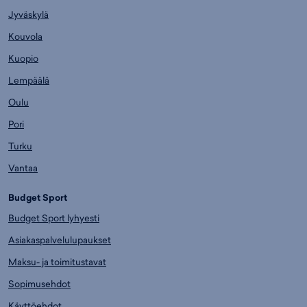
Jyväskylä
Kouvola
Kuopio
Lempäälä
Oulu
Pori
Turku
Vantaa
Budget Sport
Budget Sport lyhyesti
Asiakaspalvelulupaukset
Maksu- ja toimitustavat
Sopimusehdot
Käyttöehdot