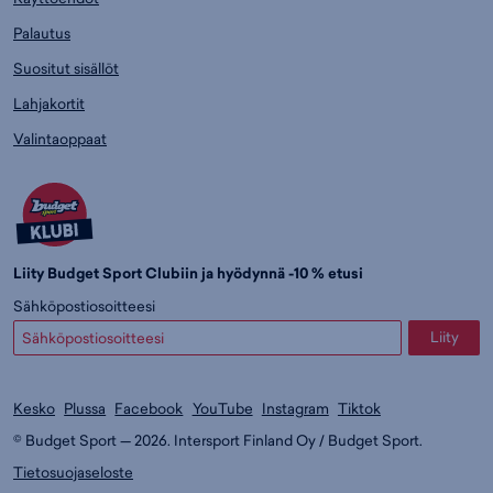
Palautus
Suositut sisällöt
Lahjakortit
Valintaoppaat
Liity Budget Sport Clubiin ja hyödynnä -10 % etusi
Sähköpostiosoitteesi
Liity
Kesko
Plussa
Facebook
YouTube
Instagram
Tiktok
© Budget Sport — 2026. Intersport Finland Oy / Budget Sport.
Tietosuojaseloste