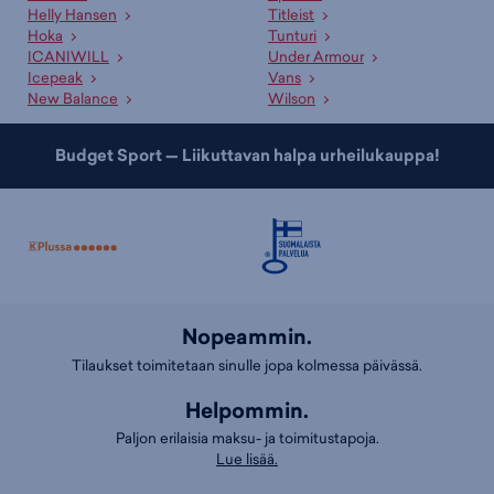
Helly Hansen
Titleist
Hoka
Tunturi
ICANIWILL
Under Armour
Icepeak
Vans
New Balance
Wilson
Budget Sport — Liikuttavan halpa urheilukauppa!
Nopeammin.
Tilaukset toimitetaan sinulle jopa kolmessa päivässä.
Helpommin.
Paljon erilaisia maksu- ja toimitustapoja.
Lue lisää.