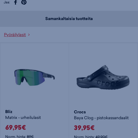
Jaa:
Samankaltaisia tuotteita
Pyöräilylasit
Bliz
Crocs
Matrix - urheilulasit
Baya Clog - pistokassandaalit
69,95€
39,95€
Norm. hinta:
89€
Norm. hinta:
49,90€