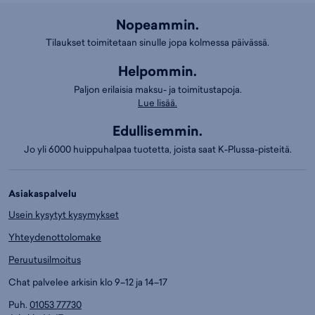
Nopeammin.
Tilaukset toimitetaan sinulle jopa kolmessa päivässä.
Helpommin.
Paljon erilaisia maksu- ja toimitustapoja.
Lue lisää.
Edullisemmin.
Jo yli 6000 huippuhalpaa tuotetta, joista saat K-Plussa-pisteitä.
Asiakaspalvelu
Usein kysytyt kysymykset
Yhteydenottolomake
Peruutusilmoitus
Chat palvelee arkisin klo 9–12 ja 14–17
Puh.
01053 77730