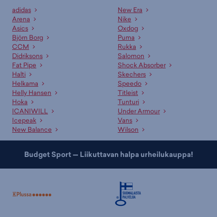
adidas
New Era
Arena
Nike
Asics
Oxdog
Björn Borg
Puma
CCM
Rukka
Didriksons
Salomon
Fat Pipe
Shock Absorber
Halti
Skechers
Helkama
Speedo
Helly Hansen
Titleist
Hoka
Tunturi
ICANIWILL
Under Armour
Icepeak
Vans
New Balance
Wilson
Budget Sport — Liikuttavan halpa urheilukauppa!