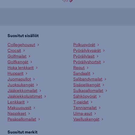
1
/
5
Suositut sisällöt
Collegehousut
Polkupyörät
Crocsit
Pyöräilykypärät
Golfmailat
Pyöräilylasit
Golfkengät
Pyöräilyshortsit
Hoka lenkkarit
Reput
Hupparit
Sandaalit
Juomapullot
Salibandymailat
Juoksukengät
Sisäpelikengät
Jääkiekkomailat
Sulkapallomailat
Jääkiekkoluistimet
Sähköpyörät
Lenkkarit
T-paidat
Makuupussit
Tennismailat
Nappikset
Uima-asut
Pesäpallomailat
Vaelluskengät
Suositut merkit