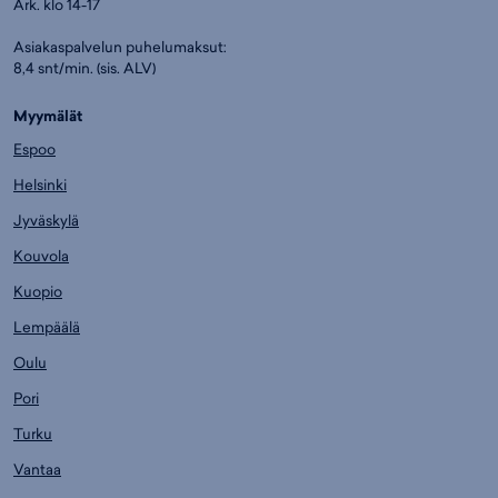
Ark. klo 14-17
Asiakaspalvelun puhelumaksut:
8,4 snt/min. (sis. ALV)
Myymälät
Espoo
Helsinki
Jyväskylä
Kouvola
Kuopio
Lempäälä
Oulu
Pori
Turku
Vantaa