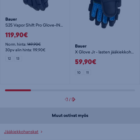
Bauer
S25 Vapor Shift Pro Glove-INT - lasten jääkiekkohanska
119,90€
Norm. hinta:
149,90€
Bauer
30pv alin hinta: 119,90€
X Glove Jr - lasten jääkiekkohanska
12
13
59,90€
10
11
1
/
5
Muut ostivat myös
Jääkiekkohanskat