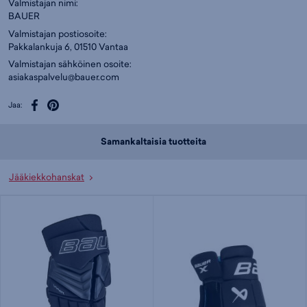
Valmistajan nimi:
BAUER
Valmistajan postiosoite:
Pakkalankuja 6, 01510 Vantaa
Valmistajan sähköinen osoite:
asiakaspalvelu@bauer.com
Jaa:
Samankaltaisia tuotteita
Jääkiekkohanskat