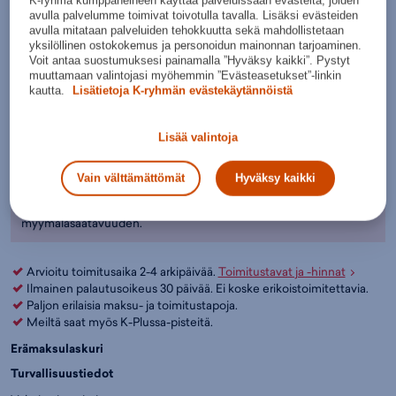
Valitse koko:
avulla palvelumme toimivat toivotulla tavalla. Lisäksi evästeiden
avulla mitataan palveluiden tehokkuutta sekä mahdollistetaan
Kokotaulukko
10
11
yksilöllinen ostokokemus ja personoidun mainonnan tarjoaminen.
Voit antaa suostumuksesi painamalla ”Hyväksy kaikki”. Pystyt
Valintaopas näin valitset jääkiekkohanskat
muuttamaan valintojasi myöhemmin ”Evästeasetukset”-linkin
kautta.
Lisätietoja K-ryhmän evästekäytännöistä
Lisää ostoskoriin
Lisää valintoja
Tarkista saatavuus ja nouda myymälästä
Verkkokauppa:
Myymälät:
Saatavilla
Saatavilla
Vain välttämättömät
Hyväksy kaikki
Ole hyvä ja valitse koko, jotta voimme näyttää tuotteen
myymäläsaatavuuden.
Arvioitu toimitusaika 2-4 arkipäivää.
Toimitustavat ja -hinnat
Ilmainen palautusoikeus 30 päivää. Ei koske erikoistoimitettavia.
Paljon erilaisia maksu- ja toimitustapoja.
Meiltä saat myös K-Plussa-pisteitä.
Erämaksulaskuri
Turvallisuustiedot