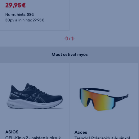
29,95€
Norm. hinta:
33€
30pv alin hinta: 29,95€
1
/
1
Muut ostivat myös
ASICS
Acces
GEL-Kinjo 2 - naisten juoksukengät
Trendy 1 Polarisoidut Aurinkolasit