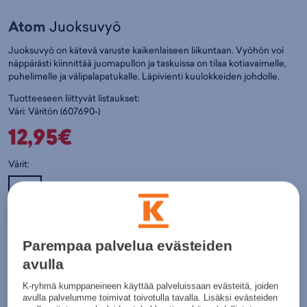
Atom
Juoksuvyö
Juoksuvyö on kätevä varuste kaikenlaiseen liikuntaan. Vyöhön voi
näppärästi kiinnittää juomapullon ja taskuissa on tilaa kotiavaimelle,
puhelimelle ja välipalapatukalle. Läpivienti kuulokkeiden johdolle.
Tuotteeseen liittyvät listaukset:
Väri:
Väritön
(
607690-)
12,95€
Värit:
Väritön
Parempaa palvelua evästeiden
Lisää ostoskoriin
avulla
Tarkista saatavuus ja nouda myymälästä
K-ryhmä kumppaneineen käyttää palveluissaan evästeitä, joiden
Verkkokauppa:
Myymälät:
Saatavilla
Saatavilla
avulla palvelumme toimivat toivotulla tavalla. Lisäksi evästeiden