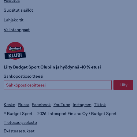
Palautus
Suositut sisällöt
Lahjakortit
Valintaoppaat
Liity Budget Sport Clubiin ja hyödynnä -10 % etusi
Sähköpostiosoitteesi
Liity
Kesko
Plussa
Facebook
YouTube
Instagram
Tiktok
© Budget Sport — 2026. Intersport Finland Oy / Budget Sport.
Tietosuojaseloste
Evästeasetukset