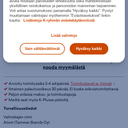
avulla mitataan palveluiden tehokkuutta sekä mahdollistetaan
Budget Sport Espoo,
Hyvä
yksilöllinen ostokokemus ja personoidun mainonnan tarjoaminen.
Nouda myymälästä
Voit antaa suostumuksesi painamalla ”Hyväksy kaikki”. Pystyt
Kauppakeskus Merituuli
saatavuus
muuttamaan valintojasi myöhemmin ”Evästeasetukset”-linkin
kautta.
Lisätietoja K-ryhmän evästekäytännöistä
Budget Sport Jyväskylä, K-
Hyvä
Nouda myymälästä
citymarket Seppälä
saatavuus
Lisää valintoja
Budget Sport Kuopio,
Hyvä
Nouda myymälästä
Matkus Shopping Center
saatavuus
Vain välttämättömät
Hyväksy kaikki
Katso kaikkien myymälöiden varastosaldot ja
nouda myymälästä
Arvioitu toimitusaika 2-4 arkipäivää.
Toimitustavat ja -hinnat
Ilmainen palautusoikeus 30 päivää. Ei koske erikoistoimitettavia.
Paljon erilaisia maksu- ja toimitustapoja.
Meiltä saat myös K-Plussa-pisteitä.
Turvallisuustiedot
Valmistajan nimi:
Atom (Tammer Brands Oy)