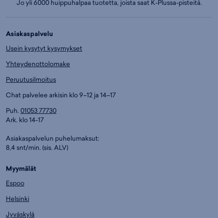
Jo yli 6000 huippuhalpaa tuotetta, joista saat K-Plussa-pisteitä.
Asiakaspalvelu
Usein kysytyt kysymykset
Yhteydenottolomake
Peruutusilmoitus
Chat palvelee arkisin klo 9–12 ja 14–17
Puh.
01053 77730
Ark. klo 14-17
Asiakaspalvelun puhelumaksut:
8,4 snt/min. (sis. ALV)
Myymälät
Espoo
Helsinki
Jyväskylä