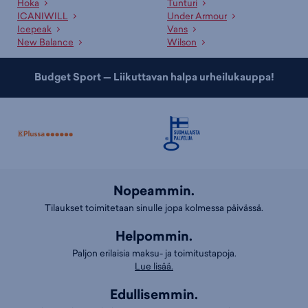
Hoka
Tunturi
ICANIWILL
Under Armour
Icepeak
Vans
New Balance
Wilson
Budget Sport — Liikuttavan halpa urheilukauppa!
Nopeammin.
Tilaukset toimitetaan sinulle jopa kolmessa päivässä.
Helpommin.
Paljon erilaisia maksu- ja toimitustapoja.
Lue lisää.
Edullisemmin.