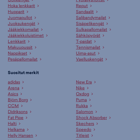
Hoka lenkkarit
Reput
Hupparit
Sandaalit
Juomapullot
Salibandymailat
Juoksukengät
Sisäpelikengät
Jääkiekkomailat
Sulkapallomailat
Jääkiekkoluistimet
Sähköpyörät
Lenkkarit
T-paidat
Makuupussit
Tennismailat
Nappikset
Uima-asut
Pesäpallomailat
Vaelluskengät
Suositut merkit
adidas
New Era
Arena
Nike
Asics
Oxdog
Björn Borg
Puma
CCM
Rukka
Didriksons
Salomon
Fat Pipe
Shock Absorber
Halti
Skechers
Helkama
Speedo
Helly Hansen
Titleist