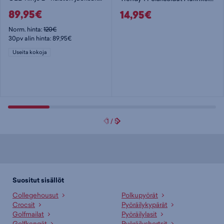
89,95€
14,95€
Norm. hinta:
120€
30pv alin hinta: 89,95€
Useita kokoja
1
/
5
Suositut sisällöt
Collegehousut
Polkupyörät
Crocsit
Pyöräilykypärät
Golfmailat
Pyöräilylasit
Golfkengät
Pyöräilyshortsit