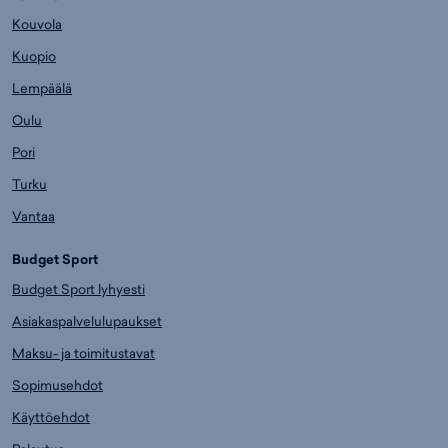
Kouvola
Kuopio
Lempäälä
Oulu
Pori
Turku
Vantaa
Budget Sport
Budget Sport lyhyesti
Asiakaspalvelulupaukset
Maksu- ja toimitustavat
Sopimusehdot
Käyttöehdot