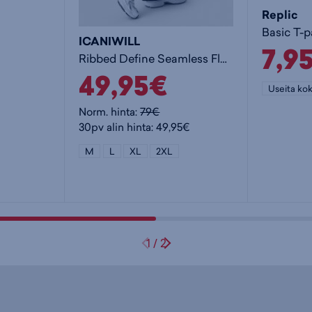
Replic
Basic T-p
ICANIWILL
7,9
Ribbed Define Seamless Flared Tights - naisten pitkät trikoot
49,95€
Useita kok
Norm. hinta:
79€
30pv alin hinta: 49,95€
M
L
XL
2XL
1
/
2