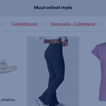
Muut ostivat myös
Collegehousut
Vapaa-aika - Collegeasut
Lanaga W - naisten urheilusandaalit