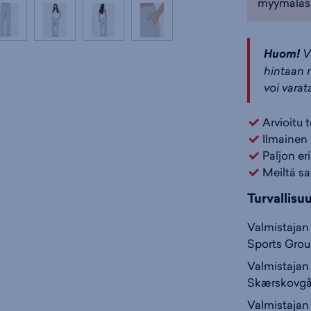
myymäläs
Huom!
V
hintaan n
voi varat
Arvioitu 
Ilmainen 
Paljon er
Meiltä sa
Turvallisu
Valmistajan 
Sports Gro
Valmistajan 
Skærskovgå
Valmistajan