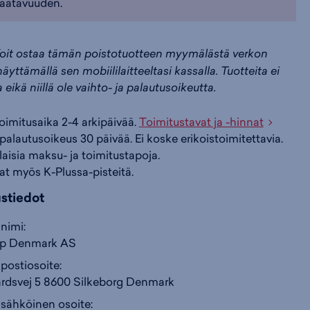
aatavuuden.
i
s
s
oit ostaa tämän poistotuotteen myymälästä verkon
äyttämällä sen mobiililaitteeltasi kassalla. Tuotteita ei
i
a
ä
a eikä niillä ole vaihto- ja palautusoikeutta.
n
:
:
toimitusaika 2-4 arkipäivää.
Toimitustavat ja -hinnat
palautusoikeus 30 päivää. Ei koske erikoistoimitettavia.
ilaisia maksu- ja toimitustapoja.
at myös K-Plussa-pisteitä.
ustiedot
nimi:
up Denmark AS
postiosoite:
rdsvej 5 8600 Silkeborg Denmark
 sähköinen osoite: