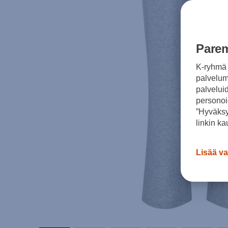
Parem
K-ryhmä 
palvelumm
palvelui
personoi
”Hyväksy
linkin ka
Lisää va