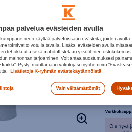
Sivust
L
Materia
Värit:
Tuotteeseen 
Collegehou
paa palvelua evästeiden avulla
Naisten vaa
kumppaneineen käyttää palveluissaan evästeitä, joiden avulla
Väri:
Harma
e toimivat toivotulla tavalla. Lisäksi evästeiden avulla mitataa
Harmaa
den tehokkuutta sekä mahdollistetaan yksilöllinen ostokokemus 
Valitse koko
dun mainonnan tarjoaminen. Voit antaa suostumuksesi painama
 kaikki”. Pystyt muuttamaan valintojasi myöhemmin ”Evästeaset
40
4
utta.
Lisätietoja K-ryhmän evästekäytännöistä
Lisä
lintoja
Vain välttämättömät
Hyväks
Tarkista s
Verkkokaupp
Ole hyvä j