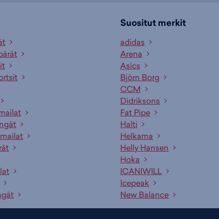
Suositut merkit
ät
adidas
pärät
Arena
it
Asics
ortsit
Björn Borg
CCM
Didriksons
mailat
Fat Pipe
engät
Halti
mailat
Helkama
rät
Helly Hansen
Hoka
lat
ICANIWILL
Icepeak
ngät
New Balance