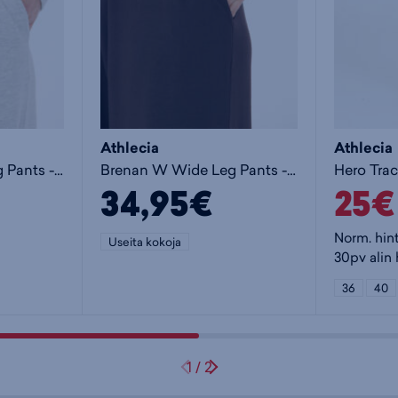
Athlecia
Athlecia
Brenan W Wide Leg Pants - naisten collegehousut
Brenan W Wide Leg Pants - naisten collegehousut
34,95€
25€
Norm. hin
Useita kokoja
30pv alin 
36
40
1
/
2