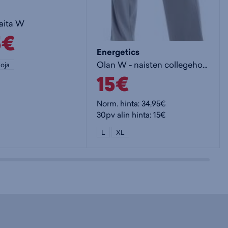
aita W
5€
Energetics
Olan W - naisten collegehousut
oja
15€
Norm. hinta:
34,95€
30pv alin hinta: 15€
L
XL