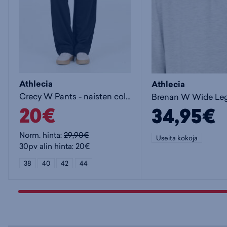
Athlecia
Athlecia
Crecy W Pants - naisten collegehousut
20€
34,95€
Norm. hinta:
29,90€
Useita kokoja
30pv alin hinta: 20€
38
40
42
44