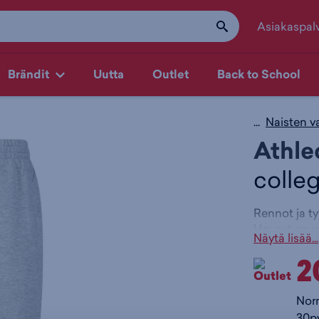
Asiakaspal
Brändit
Uutta
Outlet
Back to School
...
Naisten v
Athle
colle
Rennot ja ty
Housut on va
Näytä lisää...
tuntuu miell
2
istuvuus. Jo
käyttömukavu
Super 
Nor
Rento 
30pv