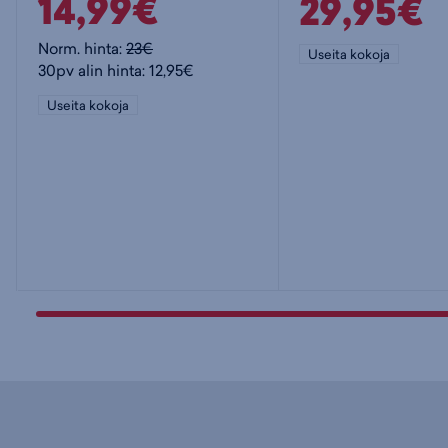
14,99€
29,95€
Norm. hinta:
23€
Useita kokoja
30pv alin hinta: 12,95€
Useita kokoja