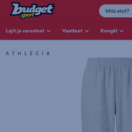
Lajit ja varusteet
Vaatteet
Kengät