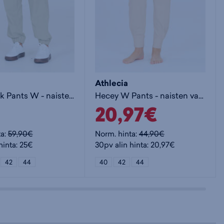
Athlecia
Hero Track Pants W - naisten vapaa-ajan housut
Hecey W Pants - naisten vapaa-ajan housut
20,97€
ta:
59,90€
Norm. hinta:
44,90€
hinta: 25€
30pv alin hinta: 20,97€
42
44
40
42
44