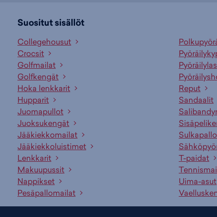
Suositut sisällöt
Collegehousut
Polkupyör
Crocsit
Pyöräilyky
Golfmailat
Pyöräilylas
Golfkengät
Pyöräilysh
Hoka lenkkarit
Reput
Hupparit
Sandaalit
Juomapullot
Salibandy
Juoksukengät
Sisäpelik
Jääkiekkomailat
Sulkapallo
Jääkiekkoluistimet
Sähköpyö
Lenkkarit
T-paidat
Makuupussit
Tennismai
Nappikset
Uima-asut
Pesäpallomailat
Vaelluske