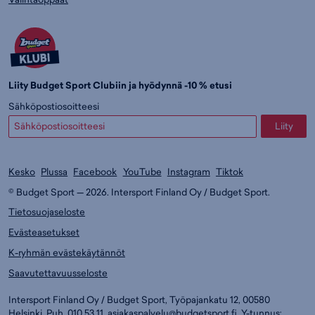
Liity Budget Sport Clubiin ja hyödynnä -10 % etusi
Sähköpostiosoitteesi
Liity
Kesko
Plussa
Facebook
YouTube
Instagram
Tiktok
© Budget Sport — 2026. Intersport Finland Oy / Budget Sport.
Tietosuojaseloste
Evästeasetukset
K-ryhmän evästekäytännöt
Saavutettavuusseloste
Intersport Finland Oy / Budget Sport, Työpajankatu 12, 00580
Helsinki. Puh. 010 53 11.
asiakaspalvelu@budgetsport.fi
. Y-tunnus: