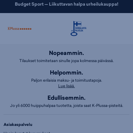
Budget Sport — Liikuttavan halpa urheilukauppa!
Nopeammin.
Tilaukset toimitetaan sinulle jopa kolmessa päivässä.
Helpommin.
Paljon erilaisia maksu- ja toimitustapoja.
Lue lisää.
Edullisemmin.
Jo yli 6000 huippuhalpaa tuotetta, joista saat K-Plussa-pisteitä.
Asiakaspalvelu