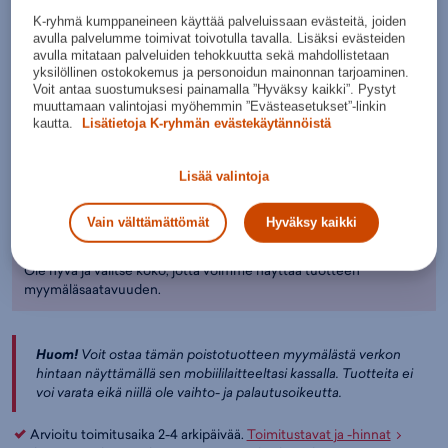
Luonno
K-ryhmä kumppaneineen käyttää palveluissaan evästeitä, joiden
nvalkoin
avulla palvelumme toimivat toivotulla tavalla. Lisäksi evästeiden
en
avulla mitataan palveluiden tehokkuutta sekä mahdollistetaan
yksilöllinen ostokokemus ja personoidun mainonnan tarjoaminen.
Valitse koko:
Voit antaa suostumuksesi painamalla ”Hyväksy kaikki”. Pystyt
Kokotaulukko
muuttamaan valintojasi myöhemmin ”Evästeasetukset”-linkin
S
M
XL
kautta.
Lisätietoja K-ryhmän evästekäytännöistä
Lisää ostoskoriin
Lisää valintoja
Tarkista saatavuus ja nouda myymälästä
Vain välttämättömät
Hyväksy kaikki
Verkkokauppa:
Myymälät:
Saatavilla
Saatavilla
Ole hyvä ja valitse koko, jotta voimme näyttää tuotteen
myymäläsaatavuuden.
Huom!
Voit ostaa tämän poistotuotteen myymälästä verkon
hintaan näyttämällä sen mobiililaitteeltasi kassalla. Tuotteita ei
voi varata eikä niillä ole vaihto- ja palautusoikeutta.
Arvioitu toimitusaika 2-4 arkipäivää.
Toimitustavat ja -hinnat