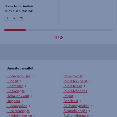
Norm. hinta:
49,95€
30pv alin hinta: 25€
S
M
XL
1
/
5
Suositut sisällöt
Collegehousut
Polkupyörät
Crocsit
Pyöräilykypärät
Golfmailat
Pyöräilylasit
Golfkengät
Pyöräilyshortsit
Hoka lenkkarit
Reput
Hupparit
Sandaalit
Juomapullot
Salibandymailat
Juoksukengät
Sisäpelikengät
Jääkiekkomailat
Sulkapallomailat