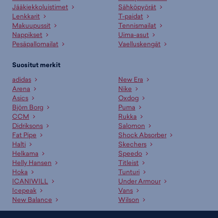
Jääkiekkoluistimet
Sähköpyörät
Lenkkarit
T-paidat
Makuupussit
Tennismailat
Nappikset
Uima-asut
Pesäpallomailat
Vaelluskengät
Suositut merkit
adidas
New Era
Arena
Nike
Asics
Oxdog
Björn Borg
Puma
CCM
Rukka
Didriksons
Salomon
Fat Pipe
Shock Absorber
Halti
Skechers
Helkama
Speedo
Helly Hansen
Titleist
Hoka
Tunturi
ICANIWILL
Under Armour
Icepeak
Vans
New Balance
Wilson