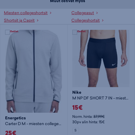
Muut ostivat myös
Miesten collegeshortsit
Collegeasut
Shortsit ja Caprit
Collegeshortsit
Nike
M NP DF SHORT 7 IN - miesten shortsit
15€
Norm. hinta:
37,99€
Energetics
30pv alin hinta: 15€
Carter D M - miesten collegetakki
S
25€