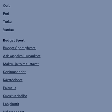
Oulu
Pori
Turku
Vantaa
Budget Sport
Budget Sport lyhyesti
Asiakaspalvelulupaukset
Maksu- ja toimitustavat
Sopimusehdot
Käyttöehdot
Palautus
Suositut sisällöt
Lahjakortit
Valintaoppaat