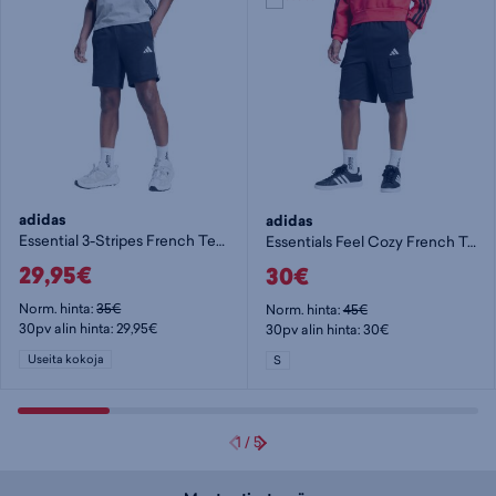
adidas
adidas
Essential 3-Stripes French Terry Shorts M - miesten collegeshortsit
Essentials Feel Cozy French Terry Cargo Shorts M - miesten collegeshortsit
29,95€
30€
Norm. hinta:
35€
Norm. hinta:
45€
30pv alin hinta: 29,95€
30pv alin hinta: 30€
Useita kokoja
S
1
/
5