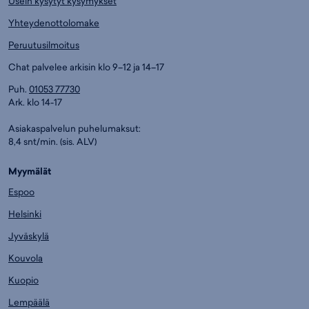
Usein kysytyt kysymykset
Yhteydenottolomake
Peruutusilmoitus
Chat palvelee arkisin klo 9–12 ja 14–17
Puh.
01053 77730
Ark. klo 14-17
Asiakaspalvelun puhelumaksut:
8,4 snt/min. (sis. ALV)
Myymälät
Espoo
Helsinki
Jyväskylä
Kouvola
Kuopio
Lempäälä