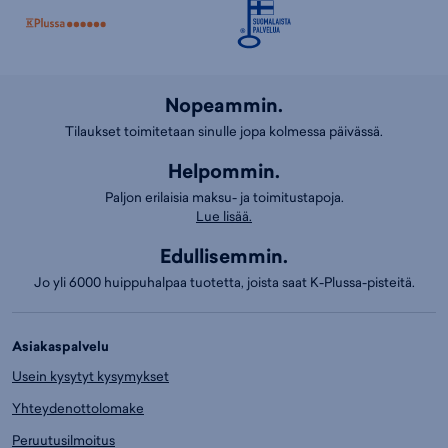
Nopeammin.
Tilaukset toimitetaan sinulle jopa kolmessa päivässä.
Helpommin.
Paljon erilaisia maksu- ja toimitustapoja.
Lue lisää.
Edullisemmin.
Jo yli 6000 huippuhalpaa tuotetta, joista saat K-Plussa-pisteitä.
Asiakaspalvelu
Usein kysytyt kysymykset
Yhteydenottolomake
Peruutusilmoitus