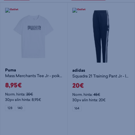
Puma
adidas
Mass Merchants Tee Jr - poikien t-paita
Squadra 21 Training Pant Jr - lasten verkkarihousut
8,95€
20€
Norm. hinta:
20€
Norm. hinta:
45€
30pv alin hinta: 8,95€
30pv alin hinta: 20€
128
140
164