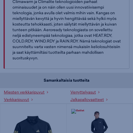
Climawarm ja Climalite teknologioiden parhaat
ominaisuudet ja on näin ollen uusi innovatiivisempi
teknologia, jonka avulla olet valmis mihin vain. Kangas on
miellyttävän kevyttä ja hyvin hengittävää sekä hylkii myös
kosteutta tehokkaasti, joten säilytät miellyttävän ja kuivan
tunteen pitkään. Aeroready teknologiasta on sovellettu
neljä edistyneempää teknologiaa, jotka ovat HEAT.RDY,
COLD.RDY, WIND.RDY ja RAIN.RDY. Nämä teknologiat ovat
suunniteltu varta vasten nimensä mukaisiin keliolosuhteisiin
ja saat käyttämiltäsi tuotteilta parhaan mahdollisen
suorituskyvyn.
Samankaltaisia tuotteita
Miesten verkkaripuvut
Verryttelyasut
Verkkaripuvut
Jalkapallovaatteet