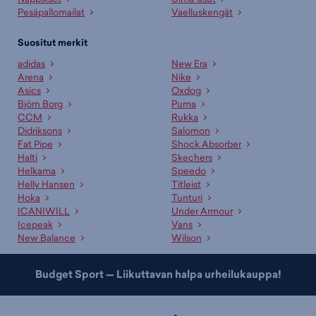
Pesäpallomailat
Vaelluskengät
Suositut merkit
adidas
New Era
Arena
Nike
Asics
Oxdog
Björn Borg
Puma
CCM
Rukka
Didriksons
Salomon
Fat Pipe
Shock Absorber
Halti
Skechers
Helkama
Speedo
Helly Hansen
Titleist
Hoka
Tunturi
ICANIWILL
Under Armour
Icepeak
Vans
New Balance
Wilson
Budget Sport — Liikuttavan halpa urheilukauppa!