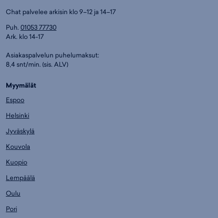
Chat palvelee arkisin klo 9–12 ja 14–17
Puh.
01053 77730
Ark. klo 14-17
Asiakaspalvelun puhelumaksut:
8,4 snt/min. (sis. ALV)
Myymälät
Espoo
Helsinki
Jyväskylä
Kouvola
Kuopio
Lempäälä
Oulu
Pori