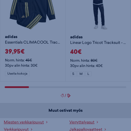
adidas
adidas
Essentials CLIMACOOL Track Suit - lasten verkkaripuku
Linear Logo Tricot Tracksuit - miesten verkkaripuku
39,95€
40€
Norm. hinta:
45€
Norm. hinta:
80€
30pv alin hinta: 30€
30pv alin hinta: 40€
Useita kokoja
S
M
L
1
/
5
Muut ostivat myös
Miesten verkkaripuvut
Verryttelyasut
Verkkaripuvut
Jalkapallovaatteet