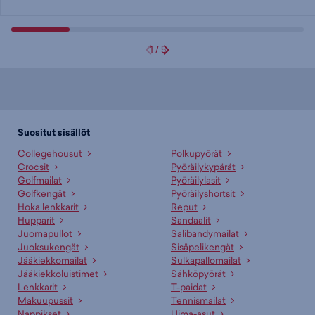
1
/
5
Suositut sisällöt
Collegehousut
Polkupyörät
Crocsit
Pyöräilykypärät
Golfmailat
Pyöräilylasit
Golfkengät
Pyöräilyshortsit
Hoka lenkkarit
Reput
Hupparit
Sandaalit
Juomapullot
Salibandymailat
Juoksukengät
Sisäpelikengät
Jääkiekkomailat
Sulkapallomailat
Jääkiekkoluistimet
Sähköpyörät
Lenkkarit
T-paidat
Makuupussit
Tennismailat
Nappikset
Uima-asut