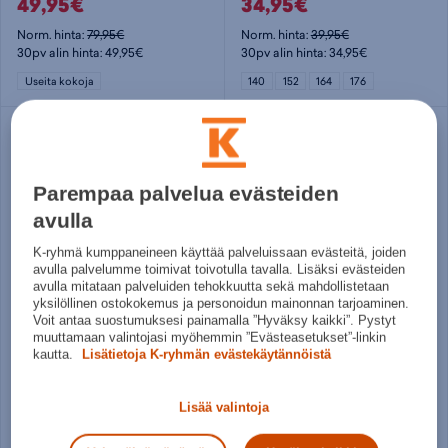
49,95€
34,95€
Norm. hinta:
79,95€
Norm. hinta:
39,95€
30pv alin hinta: 49,95€
30pv alin hinta: 34,95€
Useita kokoja
140
152
164
176
Parempaa palvelua evästeiden
avulla
K-ryhmä kumppaneineen käyttää palveluissaan evästeitä, joiden
avulla palvelumme toimivat toivotulla tavalla. Lisäksi evästeiden
avulla mitataan palveluiden tehokkuutta sekä mahdollistetaan
yksilöllinen ostokokemus ja personoidun mainonnan tarjoaminen.
Voit antaa suostumuksesi painamalla ”Hyväksy kaikki”. Pystyt
Halti
Icepeak
muuttamaan valintojasi myöhemmin ”Evästeasetukset”-linkin
Leisti Naisten Recy Long DrymaxX Kuorihousut - retkeilyhousu
Athol M - retkeilyhousu
kautta.
Lisätietoja K-ryhmän evästekäytännöistä
79,95€
36€
Lisää valintoja
Norm. hinta:
129€
Norm. hinta:
79,95€
30pv alin hinta: 79,95€
30pv alin hinta: 40€