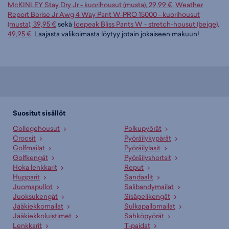
McKINLEY Stay Dry Jr - kuorihousut (musta), 29,99 €
,
Weather
Report Borise Jr Awg 4 Way Pant W-PRO 15000 - kuorihousut
(musta), 39,95 €
sekä
Icepeak Bliss Pants W - stretch-housut (beige),
49,95 €
. Laajasta valikoimasta löytyy jotain jokaiseen makuun!
Suositut sisällöt
Collegehousut
Polkupyörät
Crocsit
Pyöräilykypärät
Golfmailat
Pyöräilylasit
Golfkengät
Pyöräilyshortsit
Hoka lenkkarit
Reput
Hupparit
Sandaalit
Juomapullot
Salibandymailat
Juoksukengät
Sisäpelikengät
Jääkiekkomailat
Sulkapallomailat
Jääkiekkoluistimet
Sähköpyörät
Lenkkarit
T-paidat