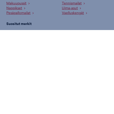
Makuupussit
Tennismailat
Nappikset
Uima-asut
Pesäpallomailat
Vaelluskengät
Suositut merkit
adidas
New Era
Arena
Nike
Asics
Oxdog
Björn Borg
Puma
CCM
Rukka
Didriksons
Salomon
Fat Pipe
Shock Absorber
Halti
Skechers
Helkama
Speedo
Helly Hansen
Titleist
Hoka
Tunturi
ICANIWILL
Under Armour
Icepeak
Vans
New Balance
Wilson
Budget Sport — Liikuttavan halpa urheilukauppa!