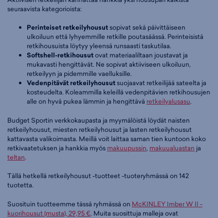
seuraavista kategorioista:
Perinteiset retkeilyhousut
sopivat sekä päivittäiseen
ulkoiluun että lyhyemmille retkille poutasäässä. Perinteisistä
retkihousuista löytyy yleensä runsaasti taskutilaa.
Softshell-retkihousut
ovat materiaaliltaan joustavat ja
mukavasti hengittävät. Ne sopivat aktiiviseen ulkoiluun,
retkeilyyn ja pidemmille vaelluksille.
Vedenpitävät retkeilyhousut
suojaavat retkeilijää sateelta ja
kosteudelta. Koleammilla keleillä vedenpitävien retkihousujen
alle on hyvä pukea lämmin ja hengittävä
retkeilyalusasu
.
Budget Sportin verkkokaupasta ja myymälöistä löydät naisten
retkeilyhousut, miesten retkeilyhousut ja lasten retkeilyhousut
kattavasta valikoimasta. Meillä voit laittaa saman tien kuntoon koko
retkivaatetuksen ja hankkia myös
makuupussin
,
makuualuastan
ja
teltan
.
Tällä hetkellä retkeilyhousut -tuotteet -tuoteryhmässä on 142
tuotetta.
Suosituin tuotteemme tässä ryhmässä on
McKINLEY Imber W II -
kuorihousut (musta), 29,95 €
. Muita suosittuja malleja ovat