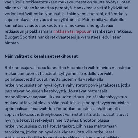
vaelluksilla retkivaatetuksen mukavuudesta on suurta hyötyä, joten
niiden valintaan kannattaa perehtyä. Hankkimalla vettä hylkivät tai
vedenkestävät retkeilyhousut ja -takin varmistut siitä, että retkeily
sujuu mukavasti myös sateen yllättäessä. Pidemmille vaelluksille
kannattaa varautua pukeutumalla mukavaan, hengittävään
retkiasuun ja pakkaamalla
rinkkaan tai reppuun
säänkestävä retkiasu.
Budget Sportista hankit retkivaatteesi ja -varusteesi edulliseen
hintaan.
Näin valitset oikeanlaiset retkihousut
Retkihousuja valitessa kannattaa huomioida vaihtelevien maastojen
mukanaan tuomat haasteet. Lyhyemmille retkille voi valita
perinteiset retkihousut, mutta pidemmillä vaelluksilla
retkeilyhousuista on hyvä löytyä vahvistetut polvi- ja takaosat, jotka
parantavat housujen kestävyyttä. Joustavat materiaalit
mahdollistavat vapaan liikkuvuuden. Housujen säänkestävyys tuo
mukavuutta vaihteleviin sääolosuhteisiin ja hengittävyys varmistaa
optimaalisen ilmanvaihdon lämpötilan noustessa. Valitsemalla
sopivan kokoiset retkeilyhousut varmistut siitä, että housut istuvat
hyvin ja tekevät retkeilystä miellyttävää. Ehdoton plussa
retkeilyhousuissa ovat kätevät taskut, joihin saa mahtumaan
tarvikkeita, joiden on hyvä olla käden ulottuvilla retkeillessä.
Aktiivisen retkeilijän kannattaa hankkia yksi housupari kaikista