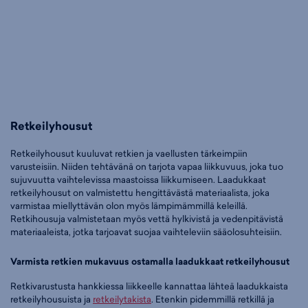
Retkeilyhousut
Retkeilyhousut kuuluvat retkien ja vaellusten tärkeimpiin
varusteisiin. Niiden tehtävänä on tarjota vapaa liikkuvuus, joka tuo
sujuvuutta vaihtelevissa maastoissa liikkumiseen. Laadukkaat
retkeilyhousut on valmistettu hengittävästä materiaalista, joka
varmistaa miellyttävän olon myös lämpimämmillä keleillä.
Retkihousuja valmistetaan myös vettä hylkivistä ja vedenpitävistä
materiaaleista, jotka tarjoavat suojaa vaihteleviin sääolosuhteisiin.
Varmista retkien mukavuus ostamalla laadukkaat retkeilyhousut
Retkivarustusta hankkiessa liikkeelle kannattaa lähteä laadukkaista
retkeilyhousuista ja
retkeilytakista
. Etenkin pidemmillä retkillä ja