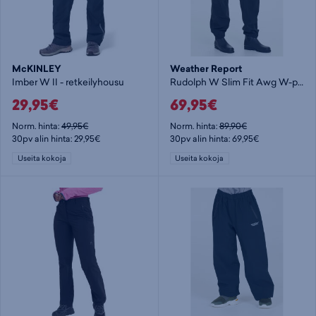
McKINLEY
Weather Report
Imber W II - retkeilyhousu
Rudolph W Slim Fit Awg W-pro 150 - retkeilyhousu
29,95€
69,95€
Norm. hinta:
49,95€
Norm. hinta:
89,90€
30pv alin hinta: 29,95€
30pv alin hinta: 69,95€
Useita kokoja
Useita kokoja