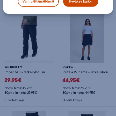
Vain välttämättömät
Hyväksy kaikki
Useita kokoja
Useita kokoja
McKINLEY
Rukka
Imber M II - retkeilyhousu
Piutala W hame - retkeilyhousu
29,95€
44,95€
Norm. hinta:
49,95€
Norm. hinta:
69,90€
30pv alin hinta: 29,95€
30pv alin hinta: 44,95€
Useita kokoja
Useita kokoja