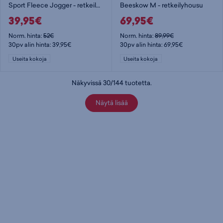
Sport Fleece Jogger - retkeilyhousu
Beeskow M - retkeilyhousu
39,95€
69,95€
Norm. hinta:
52€
Norm. hinta:
89,99€
30pv alin hinta: 39,95€
30pv alin hinta: 69,95€
Useita kokoja
Useita kokoja
Näkyvissä
30
/
144
tuotetta
.
Näytä lisää