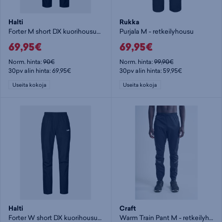
Halti
Rukka
Forter M short DX kuorihousut - retkeilyhousu
Purjala M - retkeilyhousu
69,95€
69,95€
Norm. hinta:
90€
Norm. hinta:
99,90€
30pv alin hinta: 69,95€
30pv alin hinta: 59,95€
Useita kokoja
Useita kokoja
Halti
Craft
Forter W short DX kuorihousut - retkeilyhousu
Warm Train Pant M - retkeilyhousu