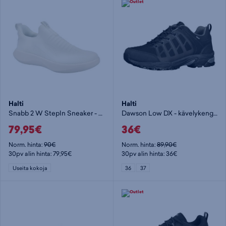
Halti
Halti
Snabb 2 W StepIn Sneaker - naisten kävelykengät
Dawson Low DX - kävelykengät
79,95€
36€
Norm. hinta:
90€
Norm. hinta:
89,90€
30pv alin hinta: 79,95€
30pv alin hinta: 36€
Useita kokoja
36
37