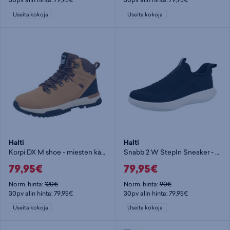
Useita kokoja
Useita kokoja
Halti
Halti
Korpi DX M shoe - miesten kävelykengät
Snabb 2 W StepIn Sneaker - naisten kävelykengät
79,95€
79,95€
Norm. hinta:
120€
Norm. hinta:
90€
30pv alin hinta: 79,95€
30pv alin hinta: 79,95€
Useita kokoja
Useita kokoja