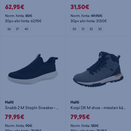
62,95€
31,50€
Norm. hinta:
80€
Norm. hinta:
49,90€
30pv alin hinta: 62,95€
30pv alin hinta: 31,50€
36
37
40
30
31
32
33
Halti
Halti
Snabb 2 M StepIn Sneaker - miesten kävelykengät
Korpi DX M shoe - miesten kävelykengät
79,95€
79,95€
Norm. hinta:
90€
Norm. hinta:
120€
30pv alin hinta: 79,95€
30pv alin hinta: 79,95€