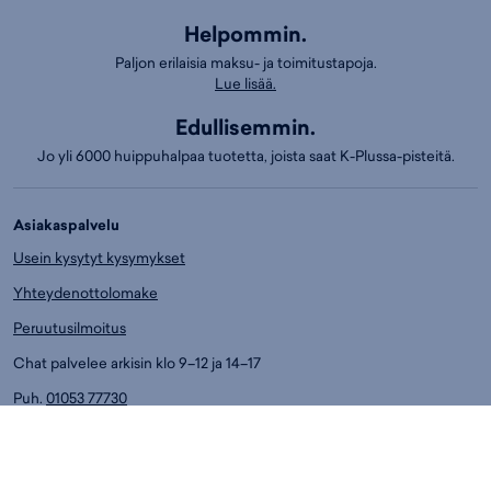
Helpommin.
Paljon erilaisia maksu- ja toimitustapoja.
Lue lisää.
Edullisemmin.
Jo yli 6000 huippuhalpaa tuotetta, joista saat K-Plussa-pisteitä.
Asiakaspalvelu
Usein kysytyt kysymykset
Yhteydenottolomake
Peruutusilmoitus
Chat palvelee arkisin klo 9–12 ja 14–17
Puh.
01053 77730
Ark. klo 14-17
Asiakaspalvelun puhelumaksut:
8,4 snt/min. (sis. ALV)