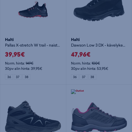
Halti
Halti
Pallas X-stretch W trail - naisten kävelykengät
Dawson Low 3 DX - kävelykengät
39,95€
47,96€
Norm. hinta:
149€
Norm. hinta:
100€
30pv alin hinta: 39,95€
30pv alin hinta: 53,95€
36
37
38
36
37
38