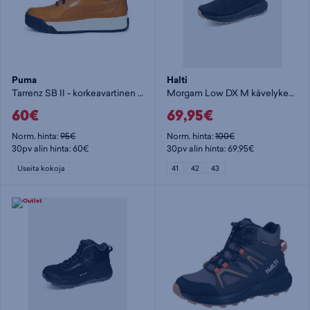
Puma
Halti
Tarrenz SB II - korkeavartinen vaelluskenkä
Morgam Low DX M kävelykenkä - miesten kävelykengät
60€
69,95€
Norm. hinta:
95€
Norm. hinta:
100€
30pv alin hinta: 60€
30pv alin hinta: 69,95€
Useita kokoja
41
42
43