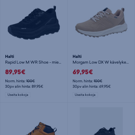
Halti
Halti
Rapid Low M WR Shoe - miesten kävelykengät
Morgam Low DX W kävelykenkä - naisten kävelykengät
89,95€
69,95€
Norm. hinta:
100€
Norm. hinta:
100€
30pv alin hinta: 89,95€
30pv alin hinta: 69,95€
Useita kokoja
Useita kokoja