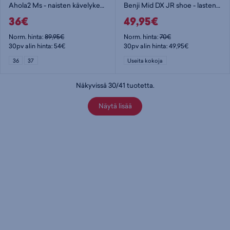
Ahola2 Ms - naisten kävelykengät
Benji Mid DX JR shoe - lasten kävelykengät
36€
49,95€
Norm. hinta:
89,95€
Norm. hinta:
70€
30pv alin hinta: 54€
30pv alin hinta: 49,95€
36
37
Useita kokoja
Näkyvissä
30
/
41
tuotetta
.
Näytä lisää