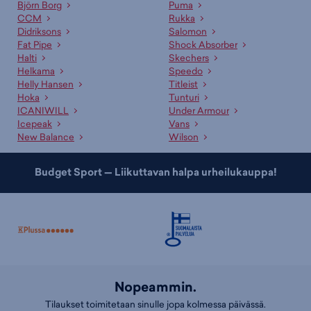
alustavasti maksutta ja saat erillisen ilmoituksen kun se on
Björn Borg
Puma
noudettavissa.
CCM
Rukka
Didriksons
Salomon
Asiakaspalvelumme ja myyjämme auttavat oikean tuotteen
Fat Pipe
Shock Absorber
valinnassa
Halti
Skechers
Helkama
Speedo
Ammattitaitoinen asiakaspalvelumme sekä kauppojemme
Helly Hansen
Titleist
asiantuntevat myyjät palvelevat sinua mielellään sopivan tuotteen ja
Hoka
Tunturi
koon etsinnässä. Lisäksi meillä on useille tuotteille erinomaiset
ICANIWILL
Under Armour
valintaoppaat
, jotka auttavat sopivan tuotteen valinnassa. Tutustu
Icepeak
Vans
myös kategorioihimme
talvikengät
,
juoksukengät
ja
pohjalliset
!
New Balance
Wilson
Budget Sport — Liikuttavan halpa urheilukauppa!
Nopeammin.
Tilaukset toimitetaan sinulle jopa kolmessa päivässä.