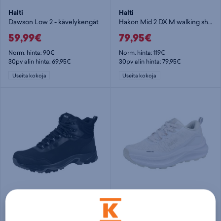
Halti
Halti
Dawson Low 2 - kävelykengät
Hakon Mid 2 DX M walking shoe - miesten kävelykengät
59,99€
79,95€
Norm. hinta:
90€
Norm. hinta:
119€
30pv alin hinta: 69,95€
30pv alin hinta: 79,95€
Useita kokoja
Useita kokoja
Halti
Halti
Dawson Mid 3 DX kävelykenkä - kävelykengät
Rapid Low W WR trail sneaker - naisten kävelykengät