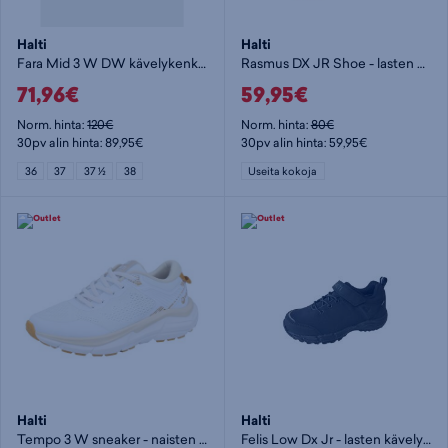
Halti
Halti
Fara Mid 3 W DW kävelykenkä - naisten kävelykengät
Rasmus DX JR Shoe - lasten kävelykengät
71,96€
59,95€
Norm. hinta:
120€
Norm. hinta:
80€
30pv alin hinta: 89,95€
30pv alin hinta: 59,95€
36
37
37 ½
38
Useita kokoja
Halti
Halti
Tempo 3 W sneaker - naisten kävelykengät
Felis Low Dx Jr - lasten kävelykengät