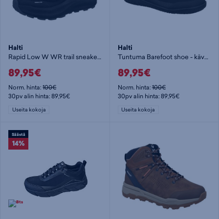
Halti
Halti
Rapid Low W WR trail sneaker - naisten kävelykengät
Tuntuma Barefoot shoe - kävelykengät
89,95€
89,95€
Norm. hinta:
100€
Norm. hinta:
100€
30pv alin hinta: 89,95€
30pv alin hinta: 89,95€
Useita kokoja
Useita kokoja
Säästä
14%