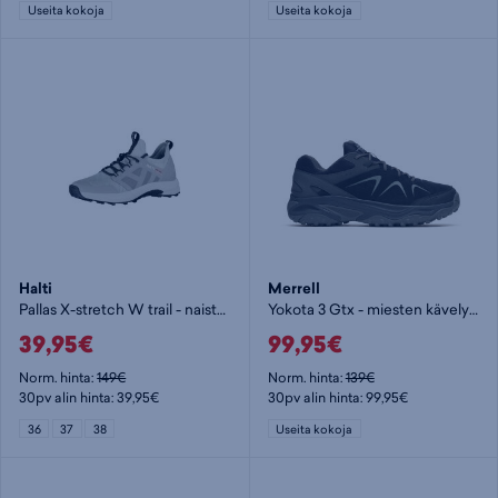
Useita kokoja
Useita kokoja
Halti
Merrell
Pallas X-stretch W trail - naisten kävelykengät
Yokota 3 Gtx - miesten kävelykengät
39,95€
99,95€
Norm. hinta:
149€
Norm. hinta:
139€
30pv alin hinta: 39,95€
30pv alin hinta: 99,95€
36
37
38
Useita kokoja