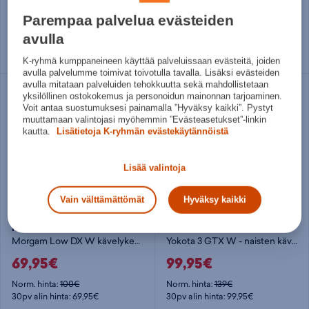
89,95€
89,95€
Parempaa palvelua evästeiden
Norm. hinta:
120€
Norm. hinta:
100€
30pv alin hinta: 89,95€
30pv alin hinta: 89,95€
avulla
Useita kokoja
Useita kokoja
K-ryhmä kumppaneineen käyttää palveluissaan evästeitä, joiden
avulla palvelumme toimivat toivotulla tavalla. Lisäksi evästeiden
avulla mitataan palveluiden tehokkuutta sekä mahdollistetaan
yksilöllinen ostokokemus ja personoidun mainonnan tarjoaminen.
Voit antaa suostumuksesi painamalla ”Hyväksy kaikki”. Pystyt
muuttamaan valintojasi myöhemmin ”Evästeasetukset”-linkin
kautta.
Lisätietoja K-ryhmän evästekäytännöistä
Lisää valintoja
Vain välttämättömät
Hyväksy kaikki
Halti
Merrell
Morgam Low DX W kävelykenkä - naisten kävelykengät
Yokota 3 GTX W - naisten kävelykengät
69,95€
99,95€
Norm. hinta:
100€
Norm. hinta:
139€
30pv alin hinta: 69,95€
30pv alin hinta: 99,95€