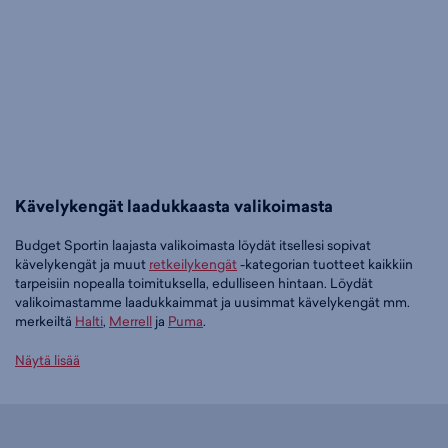
Kävelykengät laadukkaasta valikoimasta
Budget Sportin laajasta valikoimasta löydät itsellesi sopivat
kävelykengät ja muut
retkeilykengät
-kategorian tuotteet kaikkiin
tarpeisiin nopealla toimituksella, edulliseen hintaan. Löydät
valikoimastamme laadukkaimmat ja uusimmat kävelykengät mm.
merkeiltä
Halti
,
Merrell
ja
Puma
.
Tilaa kävelykengät edullisesti Budget Sportilta
Näytä lisää
Tällä hetkellä kävelykengät -tuoteryhmässä on 41 tuotetta.
Suosituin tuotteemme tässä ryhmässä on
Halti Rapid Low W WR