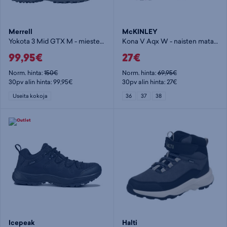
Merrell
McKINLEY
Yokota 3 Mid GTX M - miesten korkeavartinen vaelluskenkä
Kona V Aqx W - naisten matalavartinen vaelluskenkä
99,95€
27€
Norm. hinta:
150€
Norm. hinta:
69,95€
30pv alin hinta: 99,95€
30pv alin hinta: 27€
Useita kokoja
36
37
38
Icepeak
Halti