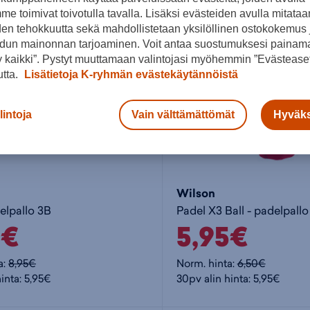
e toimivat toivotulla tavalla. Lisäksi evästeiden avulla mitataa
den tehokkuutta sekä mahdollistetaan yksilöllinen ostokokemus 
dun mainonnan tarjoaminen. Voit antaa suostumuksesi painama
 kaikki”. Pystyt muuttamaan valintojasi myöhemmin ”Evästeaset
utta.
Lisätietoja K-ryhmän evästekäytännöistä
lintoja
Vain välttämättömät
Hyväks
Wilson
lpallo 3B
Padel X3 Ball - padelpallo
5€
5,95€
a:
8,95€
Norm. hinta:
6,50€
inta: 5,95€
30pv alin hinta: 5,95€