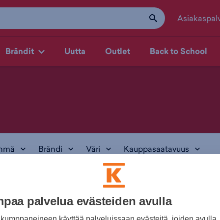
Asiakaspal
Brändit
Uutta
Outlet
Back to School
yhmä
Brändi
Väri
Kauppasaatavuus
paa palvelua evästeiden avulla
kumppaneineen käyttää palveluissaan evästeitä, joiden avulla