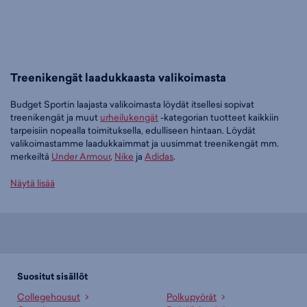
Treenikengät laadukkaasta valikoimasta
Budget Sportin laajasta valikoimasta löydät itsellesi sopivat
treenikengät ja muut
urheilukengät
-kategorian tuotteet kaikkiin
tarpeisiin nopealla toimituksella, edulliseen hintaan. Löydät
valikoimastamme laadukkaimmat ja uusimmat treenikengät mm.
merkeiltä
Under Armour
,
Nike
ja
Adidas
.
Tilaa treenikengät edullisesti Budget Sportilta
Näytä lisää
Tällä hetkellä treenikengät -tuoteryhmässä on 18 tuotetta.
Suosituin tuotteemme tässä ryhmässä on
Under Armour W Aurora 3
- naisten treenikengät (vaaleansininen), 69,95 €
. Muita suosittuja
malleja ovat
Under Armour W Radiant Tr - naisten treenikengät
(valkoinen), 69,99 €
,
Nike Flex Train W - naisten treenikengät (pinkki),
Suositut sisällöt
69,99 €
sekä
Under Armour W Aurora 3 - naisten treenikengät
Collegehousut
Polkupyörät
(musta), 48,96 €
. Laajasta valikoimasta löytyy jotain jokaiseen