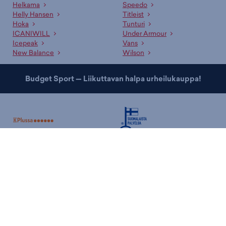
Helkama
Speedo
Ammattitaitoinen asiakaspalvelumme sekä kauppojemme
Helly Hansen
Titleist
asiantuntevat myyjät palvelevat sinua mielellään sopivan tuotteen ja
Hoka
Tunturi
koon etsinnässä. Lisäksi meillä on useille tuotteille erinomaiset
ICANIWILL
Under Armour
valintaoppaat
, jotka auttavat sopivan tuotteen valinnassa. Tutustu
Icepeak
Vans
myös kategorioihimme
painikengät
,
juoksukengät
ja
tenniskengät
!
New Balance
Wilson
Budget Sport — Liikuttavan halpa urheilukauppa!
Nopeammin.
Tilaukset toimitetaan sinulle jopa kolmessa päivässä.
Helpommin.
Paljon erilaisia maksu- ja toimitustapoja.
Lue lisää.