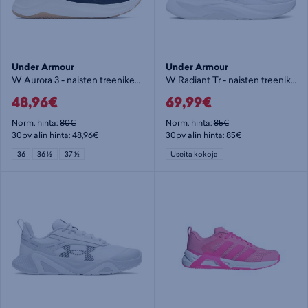
Under Armour
Under Armour
W Aurora 3 - naisten treenikengät
W Radiant Tr - naisten treenikengät
48,96€
69,99€
Norm. hinta:
80€
Norm. hinta:
85€
30pv alin hinta: 48,96€
30pv alin hinta: 85€
36
36 ½
37 ½
Useita kokoja