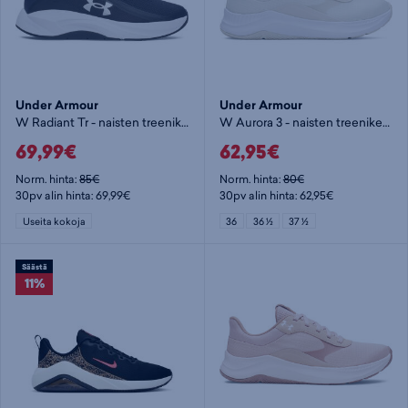
Under Armour
Under Armour
W Radiant Tr - naisten treenikengät
W Aurora 3 - naisten treenikengät
69,99€
62,95€
Norm. hinta:
85€
Norm. hinta:
80€
30pv alin hinta: 69,99€
30pv alin hinta: 62,95€
Useita kokoja
36
36 ½
37 ½
Säästä
11%