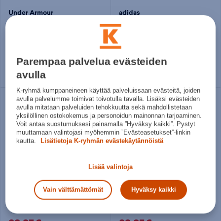
Under Armour
adidas
Charged Commit Tr 5 - miesten treenikengät
Dropset Control W - naisten treenikengät
79,95€
89,95€
Norm. hinta:
90€
Norm. hinta:
100€
Parempaa palvelua evästeiden
30pv alin hinta: 79,95€
30pv alin hinta: 89,95€
avulla
Useita kokoja
Useita kokoja
K-ryhmä kumppaneineen käyttää palveluissaan evästeitä, joiden
avulla palvelumme toimivat toivotulla tavalla. Lisäksi evästeiden
avulla mitataan palveluiden tehokkuutta sekä mahdollistetaan
yksilöllinen ostokokemus ja personoidun mainonnan tarjoaminen.
Voit antaa suostumuksesi painamalla ”Hyväksy kaikki”. Pystyt
muuttamaan valintojasi myöhemmin ”Evästeasetukset”-linkin
kautta.
Lisätietoja K-ryhmän evästekäytännöistä
Lisää valintoja
Vain välttämättömät
Hyväksy kaikki
adidas
adidas
Dropset Control W - naisten treenikengät
Dropset Control Trainer - miesten treenikengät