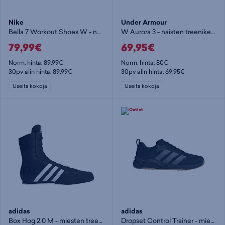
Nike
Under Armour
Bella 7 Workout Shoes W - naisten treenikengät
W Aurora 3 - naisten treenikengät
79,99€
69,95€
Norm. hinta:
89,99€
Norm. hinta:
80€
30pv alin hinta: 89,99€
30pv alin hinta: 69,95€
Useita kokoja
Useita kokoja
adidas
adidas
Box Hog 2.0 M - miesten treenikengät
Dropset Control Trainer - miesten treenikengät