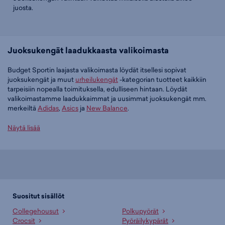
juosta.
Juoksukengät laadukkaasta valikoimasta
Budget Sportin laajasta valikoimasta löydät itsellesi sopivat
juoksukengät ja muut
urheilukengät
-kategorian tuotteet kaikkiin
tarpeisiin nopealla toimituksella, edulliseen hintaan. Löydät
valikoimastamme laadukkaimmat ja uusimmat juoksukengät mm.
merkeiltä
Adidas
,
Asics
ja
New Balance
.
Tilaa juoksukengät edullisesti Budget Sportilta
Näytä lisää
Tällä hetkellä juoksukengät -tuoteryhmässä on 264 tuotetta.
Suosituin tuotteemme tässä ryhmässä on
adidas RESPONSE
RUNNER 2 - juoksukengät (musta), 39,95 €
. Muita suosittuja malleja
ovat
adidas RESPONSE RUNNER 2 - juoksukengät (musta), 39,95 €
,
ASICS GEL-Pulse 17 - naisten juoksukengät (beige), 69,99 €
sekä
Suositut sisällöt
New Balance Fresh Foam 520v9 - naisten juoksukengät (musta),
Collegehousut
Polkupyörät
69,99 €
. Laajasta valikoimasta löytyy jotain jokaiseen makuun!
Crocsit
Pyöräilykypärät