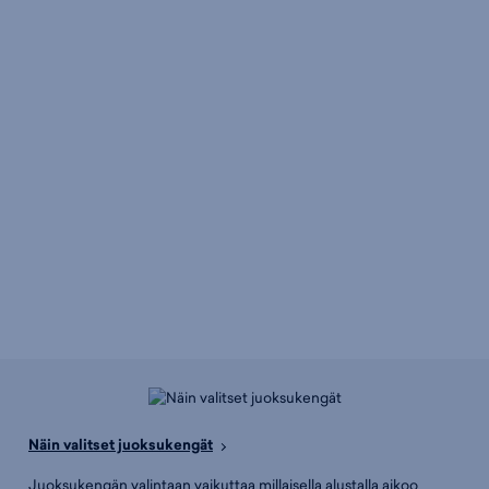
Näin valitset juoksukengät
Juoksukengän valintaan vaikuttaa millaisella alustalla aikoo