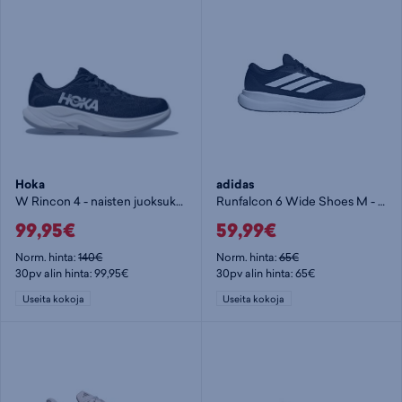
Hoka
adidas
W Rincon 4 - naisten juoksukengät
Runfalcon 6 Wide Shoes M - miesten juoksukengät
99,95€
59,99€
Norm. hinta:
140€
Norm. hinta:
65€
30pv alin hinta: 99,95€
30pv alin hinta: 65€
Useita kokoja
Useita kokoja