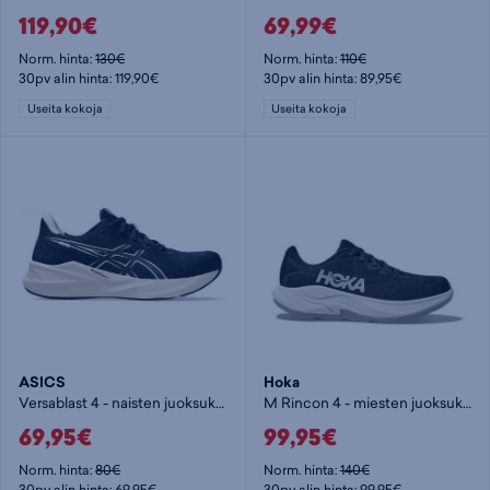
119,90€
69,99€
Norm. hinta:
130€
Norm. hinta:
110€
30pv alin hinta: 119,90€
30pv alin hinta: 89,95€
Useita kokoja
Useita kokoja
ASICS
Hoka
Versablast 4 - naisten juoksukengät
M Rincon 4 - miesten juoksukengät
69,95€
99,95€
Norm. hinta:
80€
Norm. hinta:
140€
30pv alin hinta: 69,95€
30pv alin hinta: 99,95€