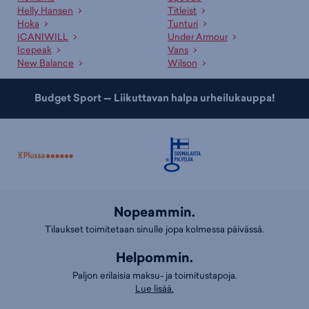
asiantuntevat myyjät palvelevat sinua mielellään sopivan tuotteen ja
Helly Hansen
Titleist
koon etsinnässä. Lisäksi meillä on useille tuotteille erinomaiset
Hoka
Tunturi
valintaoppaat
, jotka auttavat sopivan tuotteen valinnassa. Tutustu
ICANIWILL
Under Armour
myös kategorioihimme
paljasjalkakengät
,
painikengät
ja
Icepeak
Vans
treenikengät
!
New Balance
Wilson
Budget Sport — Liikuttavan halpa urheilukauppa!
Nopeammin.
Tilaukset toimitetaan sinulle jopa kolmessa päivässä.
Helpommin.
Paljon erilaisia maksu- ja toimitustapoja.
Lue lisää.