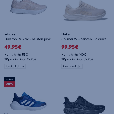
adidas
Hoka
Duramo RC2 W - naisten juoksukengät
Solimar W - naisten juoksukengät
49,95€
99,95€
Norm. hinta:
55€
Norm. hinta:
140€
30pv alin hinta: 49,95€
30pv alin hinta: 89,95€
Useita kokoja
Useita kokoja
Säästä
28%