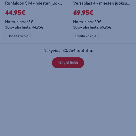
Runfalcon 5 M - miesten juoksukengät
Versablast 4 - miesten juoksukengät
44,95€
69,95€
Norm. hinta:
65€
Norm. hinta:
80€
30pv alin hinta: 44,95€
30pv alin hinta: 69,95€
Useita kokoja
Useita kokoja
Näkyvissä
30
/
264
tuotetta
.
Näytä lisää