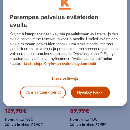
69,99€
69,99€
Norm. hinta:
75€
Norm. hinta:
110€
30pv alin hinta: 69,99€
30pv alin hinta: 89,95€
Parempaa palvelua evästeiden
avulla
Useita kokoja
36
37
37 ½
K-ryhmä kumppaneineen käyttää palveluissaan evästeitä, joiden
Säästä
avulla palvelumme toimivat toivotulla tavalla. Lisäksi evästeiden
22%
avulla mitataan palveluiden tehokkuutta sekä mahdollistetaan
yksilöllinen ostokokemus ja personoidun mainonnan tarjoaminen.
Voit antaa suostumuksesi painamalla ”Hyväksy kaikki”. Pystyt
muuttamaan valintojasi myöhemmin ”Evästeasetukset”-linkin
kautta.
Lisätietoja K-ryhmän evästekäytännöistä
Lisää valintoja
Vain välttämättömät
Hyväksy kaikki
Hoka
ASICS
W Challenger 8 - naisten maastojuoksukengät
GEL-Pulse 17 - naisten juoksukengät
129,90€
69,99€
Norm. hinta:
155€
Norm. hinta:
110€
30pv alin hinta: 129,90€
30pv alin hinta: 89,95€