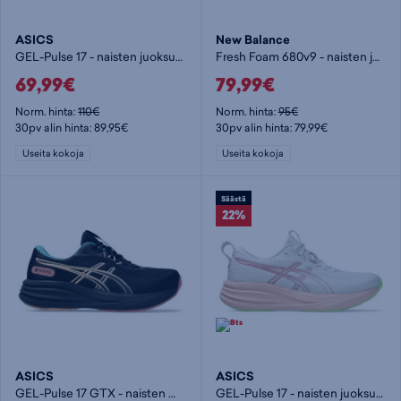
ASICS
New Balance
GEL-Pulse 17 - naisten juoksukengät
Fresh Foam 680v9 - naisten juoksukengät
69,99€
79,99€
Norm. hinta:
110€
Norm. hinta:
95€
30pv alin hinta: 89,95€
30pv alin hinta: 79,99€
Useita kokoja
Useita kokoja
Säästä
22%
ASICS
ASICS
GEL-Pulse 17 GTX - naisten maastojuoksukengät
GEL-Pulse 17 - naisten juoksukengät