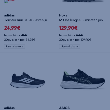
adidas
Hoka
Tensaur Run 3.0 Jr - lasten juoksukengät
M Challenger 8 - miesten juoksukengät
24,99€
129,90€
Norm. hinta:
45€
Norm. hinta:
155€
30pv alin hinta: 34,95€
30pv alin hinta: 129,90€
Useita kokoja
Useita kokoja
adidas
ASICS