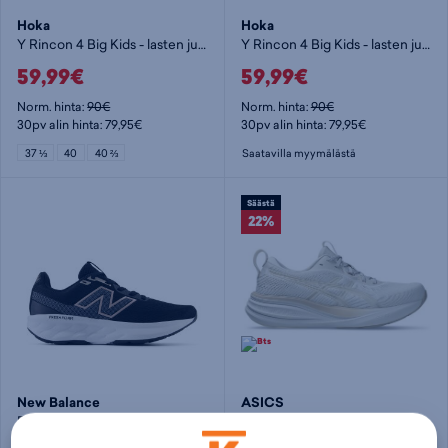
Hoka
Hoka
Y Rincon 4 Big Kids - lasten juoksukengät
Y Rincon 4 Big Kids - lasten juoksukengät
59,99€
59,99€
Norm. hinta:
90€
Norm. hinta:
90€
30pv alin hinta: 79,95€
30pv alin hinta: 79,95€
37 ⅓
40
40 ⅔
Saatavilla myymälästä
Säästä
22%
New Balance
ASICS
Fresh Foam 520v9 - naisten juoksukengät
GEL-Pulse 17 - naisten juoksukengät