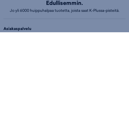
Edullisemmin.
Jo yli 6000 huippuhalpaa tuotetta, joista saat K-Plussa-pisteitä.
Asiakaspalvelu
Usein kysytyt kysymykset
Yhteydenottolomake
Peruutusilmoitus
Chat palvelee arkisin klo 9–12 ja 14–17
Puh.
01053 77730
Ark. klo 14-17
Asiakaspalvelun puhelumaksut:
8,4 snt/min. (sis. ALV)
Myymälät
Espoo
Helsinki