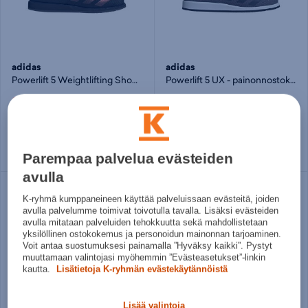
adidas
adidas
Powerlift 5 Weightlifting Shoes U - painonnostokengät
Powerlift 5 UX - painonnostokengät
88,95€
62,95€
Norm. hinta:
120€
Norm. hinta:
120€
30pv alin hinta: 88,95€
30pv alin hinta: 62,95€
Useita kokoja
Useita kokoja
Parempaa palvelua evästeiden
avulla
K-ryhmä kumppaneineen käyttää palveluissaan evästeitä, joiden
avulla palvelumme toimivat toivotulla tavalla. Lisäksi evästeiden
avulla mitataan palveluiden tehokkuutta sekä mahdollistetaan
yksilöllinen ostokokemus ja personoidun mainonnan tarjoaminen.
Voit antaa suostumuksesi painamalla ”Hyväksy kaikki”. Pystyt
muuttamaan valintojasi myöhemmin ”Evästeasetukset”-linkin
kautta.
Lisätietoja K-ryhmän evästekäytännöistä
Lisää valintoja