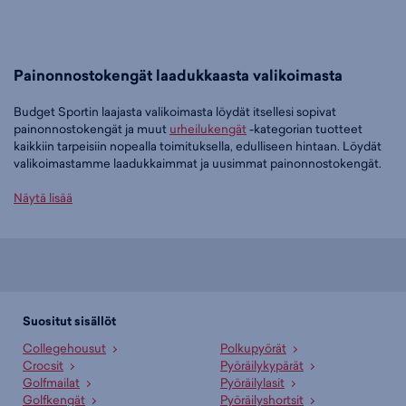
Painonnostokengät laadukkaasta valikoimasta
Budget Sportin laajasta valikoimasta löydät itsellesi sopivat
painonnostokengät ja muut
urheilukengät
-kategorian tuotteet
kaikkiin tarpeisiin nopealla toimituksella, edulliseen hintaan. Löydät
valikoimastamme laadukkaimmat ja uusimmat painonnostokengät.
Tilaa painonnostokengät edullisesti Budget Sportilta
Näytä lisää
Tällä hetkellä painonnostokengät -tuoteryhmässä on 6 tuotetta.
Suosituin tuotteemme tässä ryhmässä on
adidas Powerlift 5
Weightlifting Shoes U - painonnostokengät (musta), 88,95 €
. Muita
suosittuja malleja ovat
adidas Powerlift 5 UX - painonnostokengät
(harmaa), 62,95 €
,
adidas Powerlift 5 Weightlifting Shoes U -
Suositut sisällöt
painonnostokengät (valkoinen), 88,95 €
sekä
adidas Powerlift 5 UX -
Collegehousut
Polkupyörät
painonnostokengät (musta), 88,95 €
. Laajasta valikoimasta löytyy
Crocsit
Pyöräilykypärät
jotain jokaiseen makuun!
Golfmailat
Pyöräilylasit
Golfkengät
Pyöräilyshortsit
Paljonko painonnostokengät maksavat Budget Sportilla?