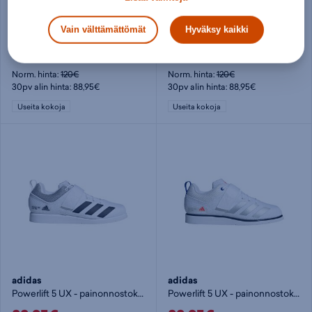
adidas
adidas
Vain välttämättömät
Hyväksy kaikki
Powerlift 5 Weightlifting Shoes U - painonnostokengät
Powerlift 5 UX - painonnostokengät
88,95€
88,95€
Norm. hinta:
120€
Norm. hinta:
120€
30pv alin hinta: 88,95€
30pv alin hinta: 88,95€
Useita kokoja
Useita kokoja
adidas
adidas
Powerlift 5 UX - painonnostokengät
Powerlift 5 UX - painonnostokengät