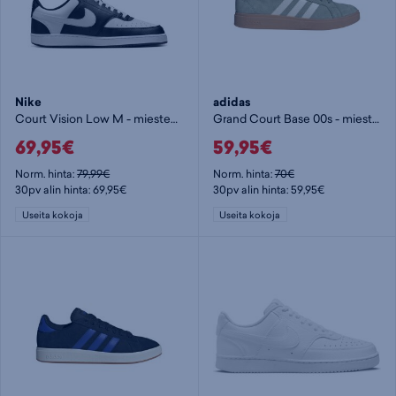
Nike
adidas
Court Vision Low M - miesten matalavartiset tennarit
Grand Court Base 00s - miesten matalavartiset tennarit
69,95€
59,95€
Norm. hinta:
79,99€
Norm. hinta:
70€
30pv alin hinta: 69,95€
30pv alin hinta: 59,95€
Useita kokoja
Useita kokoja