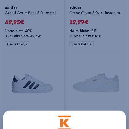
adidas
adidas
Grand Court Base 3.0 - matalavartiset tennarit
Grand Court 3.0 Jr - lasten matalavartiset tennarit
49,95€
29,99€
Norm. hinta:
60€
Norm. hinta:
45€
30pv alin hinta: 49,95€
30pv alin hinta: 45€
Useita kokoja
Useita kokoja
adidas
Puma
Grand Court Lifestyle Tennis Lace-Up Shoes Jr - lasten matalavartiset tennarit
Shuffle U - matalavartiset tennarit