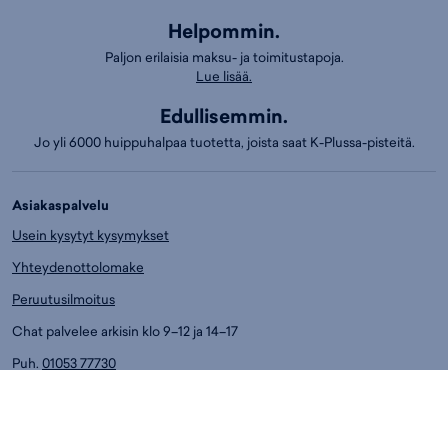
Helpommin.
Paljon erilaisia maksu- ja toimitustapoja.
Lue lisää.
Edullisemmin.
Jo yli 6000 huippuhalpaa tuotetta, joista saat K-Plussa-pisteitä.
Asiakaspalvelu
Usein kysytyt kysymykset
Yhteydenottolomake
Peruutusilmoitus
Chat palvelee arkisin klo 9–12 ja 14–17
Puh.
01053 77730
Ark. klo 14-17
Asiakaspalvelun puhelumaksut:
8,4 snt/min. (sis. ALV)