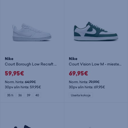
Nike
Nike
Court Borough Low Recraft GS Jr - lasten matalavartiset tennarit
Court Vision Low M - miesten matalavartiset tennarit
59,95€
69,95€
Norm. hinta:
64,99€
Norm. hinta:
79,99€
30pv alin hinta: 59,95€
30pv alin hinta: 69,95€
35 ½
36
39
40
Useita kokoja