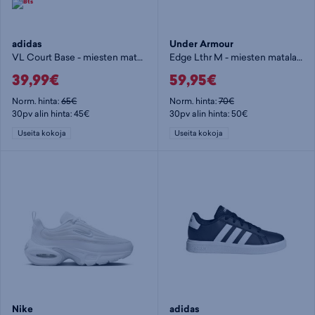
adidas
Under Armour
VL Court Base - miesten matalavartiset tennarit
Edge Lthr M - miesten matalavartiset tennarit
39,99€
59,95€
Norm. hinta:
65€
Norm. hinta:
70€
30pv alin hinta: 45€
30pv alin hinta: 50€
Useita kokoja
Useita kokoja
Nike
adidas