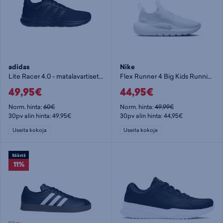
adidas
Nike
Lite Racer 4.0 - matalavartiset tennarit
Flex Runner 4 Big Kids Runnin - lasten matalavartiset tennarit
49,95€
44,95€
Norm. hinta:
60€
Norm. hinta:
49,99€
30pv alin hinta: 49,95€
30pv alin hinta: 44,95€
Useita kokoja
Useita kokoja
Säästä
11%