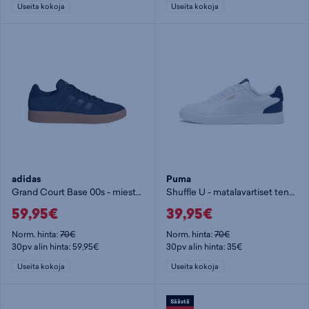
Useita kokoja
Useita kokoja
adidas
Puma
Grand Court Base 00s - miesten matalavartiset tennarit
Shuffle U - matalavartiset tennarit
59,95€
39,95€
Norm. hinta:
70€
Norm. hinta:
70€
30pv alin hinta: 59,95€
30pv alin hinta: 35€
Useita kokoja
Useita kokoja
Säästä