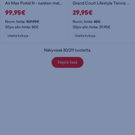
Air Max Portal N - naisten matalavartiset tennarit
Grand Court Lifestyle Tennis Lace-Up Shoes Jr - lasten matalavartiset tennarit
99,95€
29,95€
Norm. hinta:
109,99€
Norm. hinta:
45€
30pv alin hinta: 80€
30pv alin hinta: 29,95€
Useita kokoja
Useita kokoja
Näkyvissä
30
/
211
tuotetta
.
Näytä lisää