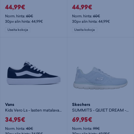
44,99€
44,99€
Norm. hinta:
60€
Norm. hinta:
60€
30pv alin hinta: 44,99€
30pv alin hinta: 44,99€
Useita kokoja
Useita kokoja
Vans
Skechers
Kids Vero Ls - lasten matalavartiset tennarit
SUMMITS - QUIET DREAM - naisten matalavartiset tennarit
34,95€
69,95€
Norm. hinta:
40€
Norm. hinta:
99€
30pv alin hinta: 34,95€
30pv alin hinta: 69,95€