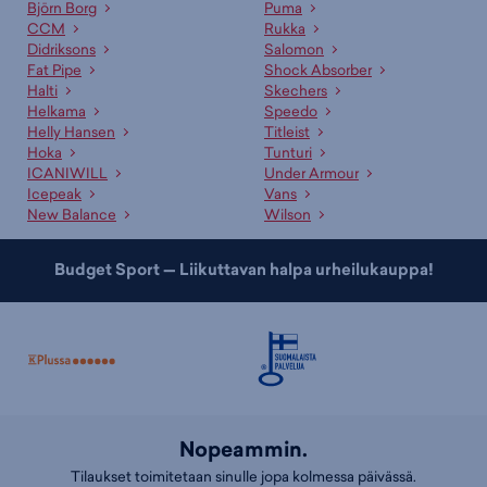
alustavasti maksutta ja saat erillisen ilmoituksen kun se on
Björn Borg
Puma
noudettavissa.
CCM
Rukka
Didriksons
Salomon
Asiakaspalvelumme ja myyjämme auttavat oikean tuotteen
Fat Pipe
Shock Absorber
valinnassa
Halti
Skechers
Helkama
Speedo
Ammattitaitoinen asiakaspalvelumme sekä kauppojemme
Helly Hansen
Titleist
asiantuntevat myyjät palvelevat sinua mielellään sopivan tuotteen ja
Hoka
Tunturi
koon etsinnässä. Lisäksi meillä on useille tuotteille erinomaiset
ICANIWILL
Under Armour
valintaoppaat
, jotka auttavat sopivan tuotteen valinnassa. Tutustu
Icepeak
Vans
myös kategorioihimme
korkevartiset tennarit
,
slip on -kengät
ja
New Balance
Wilson
talvitennarit
!
Budget Sport — Liikuttavan halpa urheilukauppa!
Nopeammin.
Tilaukset toimitetaan sinulle jopa kolmessa päivässä.