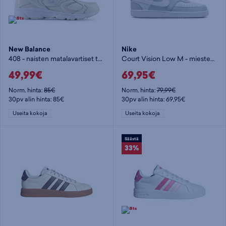
New Balance
Nike
408 - naisten matalavartiset tennarit
Court Vision Low M - miesten matalavartiset tennarit
49,99€
69,95€
Norm. hinta:
85€
Norm. hinta:
79,99€
30pv alin hinta: 85€
30pv alin hinta: 69,95€
Useita kokoja
Useita kokoja
Säästä
33%