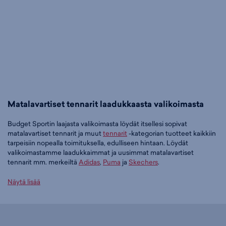
Matalavartiset tennarit laadukkaasta valikoimasta
Budget Sportin laajasta valikoimasta löydät itsellesi sopivat
matalavartiset tennarit ja muut
tennarit
-kategorian tuotteet kaikkiin
tarpeisiin nopealla toimituksella, edulliseen hintaan. Löydät
valikoimastamme laadukkaimmat ja uusimmat matalavartiset
tennarit mm. merkeiltä
Adidas
,
Puma
ja
Skechers
.
Tilaa matalavartiset tennarit edullisesti Budget Sportilta
Näytä lisää
Tällä hetkellä matalavartiset tennarit -tuoteryhmässä on 211 tuotetta.
Suosituin tuotteemme tässä ryhmässä on
adidas Grand Court 3.0 Jr