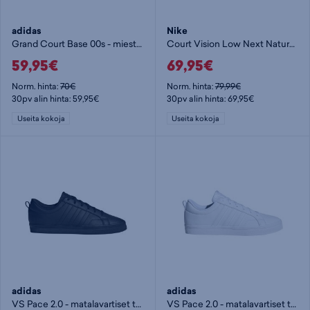
adidas
Nike
Grand Court Base 00s - miesten matalavartiset tennarit
Court Vision Low Next Nature - naisten matalavartiset tennarit
59,95€
69,95€
Norm. hinta:
70€
Norm. hinta:
79,99€
30pv alin hinta: 59,95€
30pv alin hinta: 69,95€
Useita kokoja
Useita kokoja
adidas
adidas
VS Pace 2.0 - matalavartiset tennarit
VS Pace 2.0 - matalavartiset tennarit