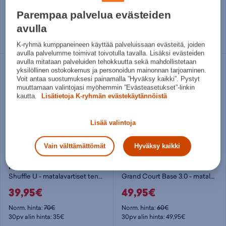
29,95€
39,95€
Parempaa palvelua evästeiden
Norm. hinta:
45€
Norm. hinta:
70€
30pv alin hinta: 29,95€
30pv alin hinta: 35€
avulla
Useita kokoja
Useita kokoja
K-ryhmä kumppaneineen käyttää palveluissaan evästeitä, joiden
avulla palvelumme toimivat toivotulla tavalla. Lisäksi evästeiden
avulla mitataan palveluiden tehokkuutta sekä mahdollistetaan
yksilöllinen ostokokemus ja personoidun mainonnan tarjoaminen.
Voit antaa suostumuksesi painamalla ”Hyväksy kaikki”. Pystyt
muuttamaan valintojasi myöhemmin ”Evästeasetukset”-linkin
kautta.
Lisätietoja K-ryhmän evästekäytännöistä
Lisää valintoja
Vain välttämättömät
Hyväksy kaikki
Puma
adidas
Shuffle U - matalavartiset tennarit
Grand Court Base 3.0 - matalavartiset tennarit
39,95€
49,95€
Norm. hinta:
70€
Norm. hinta:
60€
30pv alin hinta: 35€
30pv alin hinta: 49,95€