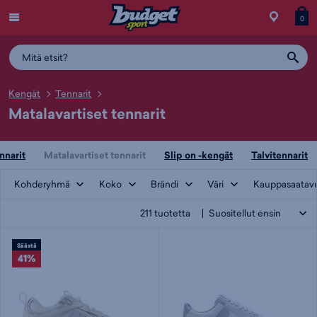
Menu
Myymälä
Siirry
Tuott
T
0
ostos
koris
y
Kengät
Tennarit
Matalavartiset tennarit
nnarit
Matalavartiset tennarit
Slip on -kengät
Talvitennarit
Kohderyhmä
Koko
Brändi
Väri
Kauppasaatav
211
tuotetta
Säästä
41%