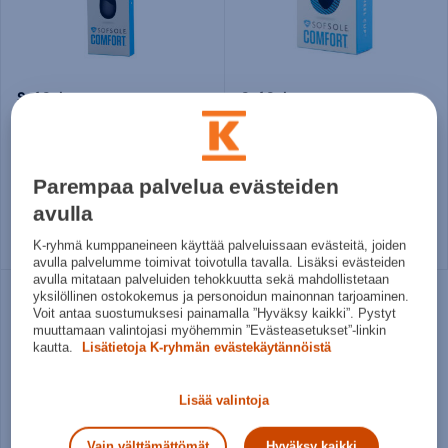
Sof Sole
Sof Sole
Memory Pohjalliset
Gel Heel Cup - pohjalliset
14,95€
12,95€
Norm. hinta:
19,90€
Norm. hinta:
16,90€
Parempaa palvelua evästeiden
30pv alin hinta: 14,95€
30pv alin hinta: 12,95€
avulla
36 - 38
39 - 41
42 - 44
S/M
L/XL
45 - 46
K-ryhmä kumppaneineen käyttää palveluissaan evästeitä, joiden
avulla palvelumme toimivat toivotulla tavalla. Lisäksi evästeiden
avulla mitataan palveluiden tehokkuutta sekä mahdollistetaan
yksilöllinen ostokokemus ja personoidun mainonnan tarjoaminen.
Voit antaa suostumuksesi painamalla ”Hyväksy kaikki”. Pystyt
muuttamaan valintojasi myöhemmin ”Evästeasetukset”-linkin
kautta.
Lisätietoja K-ryhmän evästekäytännöistä
Lisää valintoja
Vain välttämättömät
Hyväksy kaikki