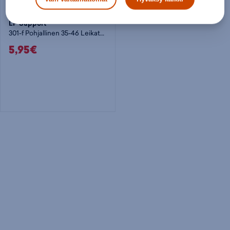
LP Support
301-f Pohjallinen 35-46 Leikatta - pohjalliset
5,95€