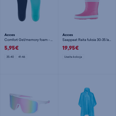
Acces
Acces
Comfort Gel/memory foam - pohjalliset
Saappaat Raita fuksia 30-35 lajitelma - lasten kumisaapas
5,95€
19,95€
35-40
41-46
Useita kokoja