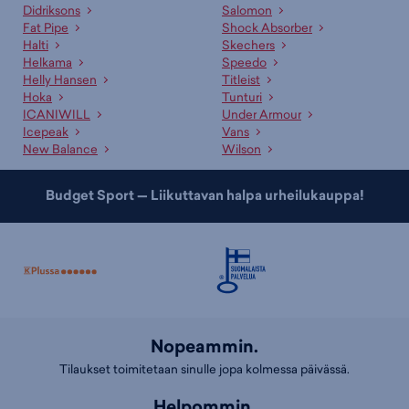
Asiakaspalvelumme ja myyjämme auttavat oikean tuotteen
Didriksons
Salomon
valinnassa
Fat Pipe
Shock Absorber
Halti
Skechers
Ammattitaitoinen asiakaspalvelumme sekä kauppojemme
Helkama
Speedo
asiantuntevat myyjät palvelevat sinua mielellään sopivan tuotteen ja
Helly Hansen
Titleist
koon etsinnässä. Lisäksi meillä on useille tuotteille erinomaiset
Hoka
Tunturi
valintaoppaat
, jotka auttavat sopivan tuotteen valinnassa.
ICANIWILL
Under Armour
Icepeak
Vans
New Balance
Wilson
Budget Sport — Liikuttavan halpa urheilukauppa!
Nopeammin.
Tilaukset toimitetaan sinulle jopa kolmessa päivässä.
Helpommin.