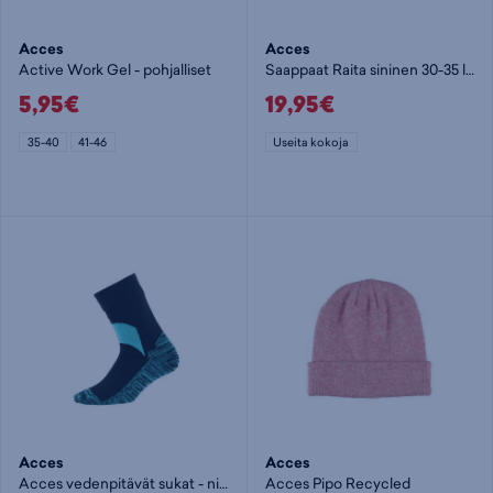
Acces
Acces
Active Work Gel - pohjalliset
Saappaat Raita sininen 30-35 lajitelma - lasten kumisaapas
5,95€
19,95€
35-40
41-46
Useita kokoja
Acces
Acces
Acces vedenpitävät sukat - nilkkasukat
Acces Pipo Recycled