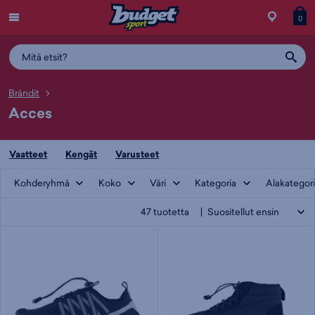
Menu
Myymälä
Siirry
Tuott
T
0
ostos
koris
y
Brändit
Acces
Vaatteet
Kengät
Varusteet
Kohderyhmä
Koko
Väri
Kategoria
Alakategor
47
tuotetta