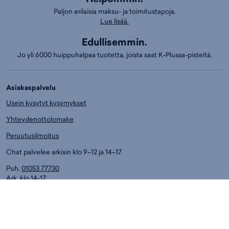
Paljon erilaisia maksu- ja toimitustapoja.
Lue lisää.
Edullisemmin.
Jo yli 6000 huippuhalpaa tuotetta, joista saat K-Plussa-pisteitä.
Asiakaspalvelu
Usein kysytyt kysymykset
Yhteydenottolomake
Peruutusilmoitus
Chat palvelee arkisin klo 9–12 ja 14–17
Puh.
01053 77730
Ark. klo 14-17
Asiakaspalvelun puhelumaksut:
8,4 snt/min. (sis. ALV)