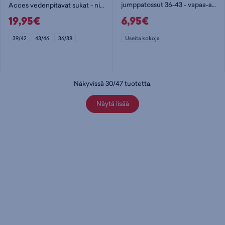
Acces vedenpitävät sukat - nilkkasukat
jumppatossut 36-43 - vapaa-ajan kenkä
19,95€
6,95€
39/42
43/46
36/38
Useita kokoja
Näkyvissä
30
/
47
tuotetta
.
Näytä lisää