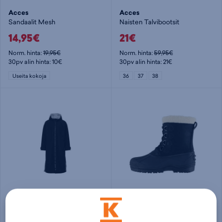
Acces
Acces
Sandaalit Mesh
Naisten Talvibootsit
14,95€
21€
Norm. hinta:
19,95€
Norm. hinta:
59,95€
30pv alin hinta: 10€
30pv alin hinta: 21€
Useita kokoja
36
37
38
Acces
Acces
Lämmittelytakki S/M-L/XL lajitelma
Miesten Talvibootsit