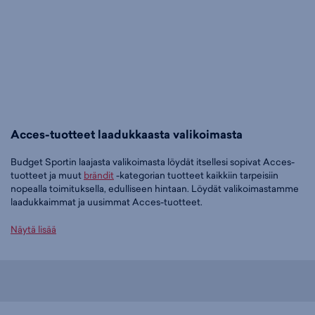
Acces-tuotteet laadukkaasta valikoimasta
Budget Sportin laajasta valikoimasta löydät itsellesi sopivat Acces-
tuotteet ja muut
brändit
-kategorian tuotteet kaikkiin tarpeisiin
nopealla toimituksella, edulliseen hintaan. Löydät valikoimastamme
laadukkaimmat ja uusimmat Acces-tuotteet.
Tilaa Acces-tuotteet edullisesti Budget Sportilta
Näytä lisää
Tällä hetkellä Acces-tuotteet -tuoteryhmässä on 47 tuotetta.
Suosituin tuotteemme tässä ryhmässä on
Acces Paljasjalkakengät
Musta/harmaa (musta), 19,95 €
. Muita suosittuja malleja ovat
Acces
Paljasjalkakengät - miesten vapaa-ajan kenkä (musta), 34,95 €
,
Acces