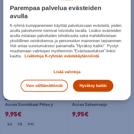
79,95€
30€
Parempaa palvelua evästeiden
Norm. hinta:
89,95€
Norm. hinta:
59,95€
avulla
30pv alin hinta: 79,95€
30pv alin hinta: 30€
S/M
L/XL
Useita kokoja
K-ryhmä kumppaneineen käyttää palveluissaan evästeitä, joiden
avulla palvelumme toimivat toivotulla tavalla. Lisäksi evästeiden
avulla mitataan palveluiden tehokkuutta sekä mahdollistetaan
yksilöllinen ostokokemus ja personoidun mainonnan tarjoaminen.
Voit antaa suostumuksesi painamalla ”Hyväksy kaikki”. Pystyt
muuttamaan valintojasi myöhemmin ”Evästeasetukset”-linkin
kautta.
Lisätietoja K-ryhmän evästekäytännöistä
Lisää valintoja
Vain välttämättömät
Hyväksy kaikki
Acces
Acces
Acces Sormikkaat Pritex jr
Acces Sateenvarjo
9,95€
9,95€
5/6
7/8
9/10