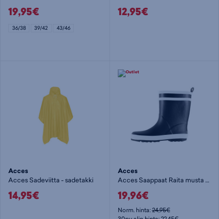
19,95€
12,95€
36/38
39/42
43/46
Acces
Acces
Acces Sadeviitta - sadetakki
Acces Saappaat Raita musta 36-41 lajitelma - kumisaapas
14,95€
19,96€
Norm. hinta:
24,95€
30pv alin hinta: 22,45€