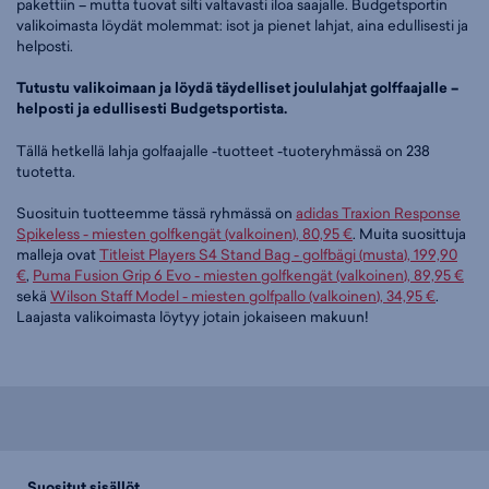
pakettiin – mutta tuovat silti valtavasti iloa saajalle. Budgetsportin
valikoimasta löydät molemmat: isot ja pienet lahjat, aina edullisesti ja
helposti.
Tutustu valikoimaan ja löydä täydelliset joululahjat golffaajalle –
helposti ja edullisesti Budgetsportista.
Tällä hetkellä lahja golfaajalle -tuotteet -tuoteryhmässä on 238
tuotetta.
Suosituin tuotteemme tässä ryhmässä on
adidas Traxion Response
Spikeless - miesten golfkengät (valkoinen), 80,95 €
. Muita suosittuja
malleja ovat
Titleist Players S4 Stand Bag - golfbägi (musta), 199,90
€
,
Puma Fusion Grip 6 Evo - miesten golfkengät (valkoinen), 89,95 €
sekä
Wilson Staff Model - miesten golfpallo (valkoinen), 34,95 €
.
Laajasta valikoimasta löytyy jotain jokaiseen makuun!
Suositut sisällöt