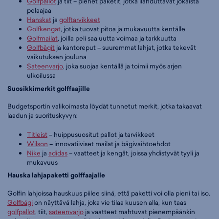
Golfpallot
ja tiit – pienet paketit, jotka ilahduttavat jokaista
pelaajaa
Hanskat
ja
golftarvikkeet
Golfkengät
, jotka tuovat pitoa ja mukavuutta kentälle
Golfmailat
, joilla peli saa uutta voimaa ja tarkkuutta
Golfbägit
ja kantoreput – suuremmat lahjat, jotka tekevät
vaikutuksen jouluna
Sateenvarjo
, joka suojaa kentällä ja toimii myös arjen
ulkoilussa
Suosikkimerkit golffaajille
Budgetsportin valikoimasta löydät tunnetut merkit, jotka takaavat
laadun ja suorituskyvyn:
Titleist
– huippusuositut pallot ja tarvikkeet
Wilson
– innovatiiviset mailat ja bägivaihtoehdot
Nike
ja
adidas
– vaatteet ja kengät, joissa yhdistyvät tyyli ja
mukavuus
Hauska lahjapaketti golffaajalle
Golfin lahjoissa hauskuus piilee siinä, että paketti voi olla pieni tai iso.
Golfbägi
on näyttävä lahja, joka vie tilaa kuusen alla, kun taas
golfpallot
, tiit,
sateenvarjo
ja vaatteet mahtuvat pienempäänkin