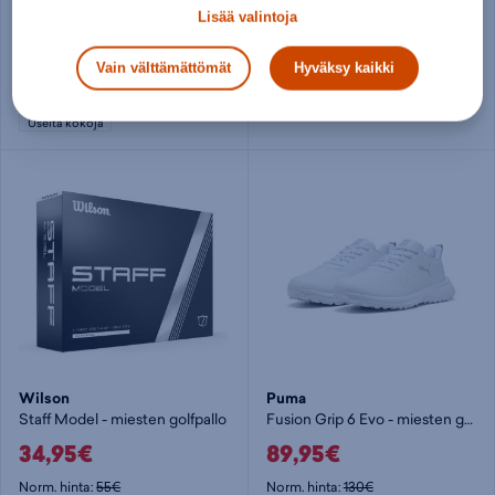
S2G 26 BOA - miesten golfkengät
Padded travel cover - Matkasuoja - golfbägi
Lisää valintoja
119,90€
129,90€
Vain välttämättömät
Hyväksy kaikki
Norm. hinta:
159€
Norm. hinta:
160€
30pv alin hinta: 119,90€
30pv alin hinta: 129,90€
Useita kokoja
Wilson
Puma
Staff Model - miesten golfpallo
Fusion Grip 6 Evo - miesten golfkengät
34,95€
89,95€
Norm. hinta:
55€
Norm. hinta:
130€