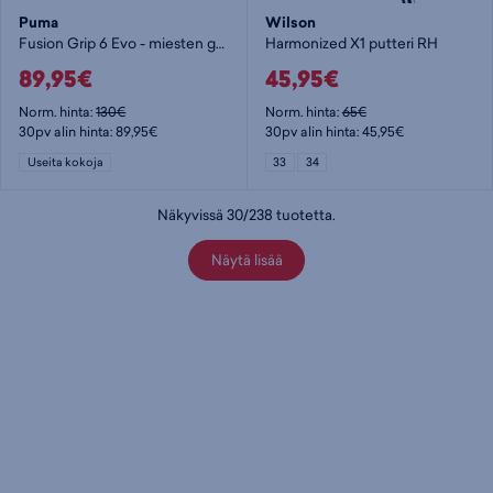
Puma
Wilson
Fusion Grip 6 Evo - miesten golfkengät
Harmonized X1 putteri RH
89,95€
45,95€
Norm. hinta:
130€
Norm. hinta:
65€
30pv alin hinta: 89,95€
30pv alin hinta: 45,95€
Useita kokoja
33
34
Näkyvissä
30
/
238
tuotetta
.
Näytä lisää