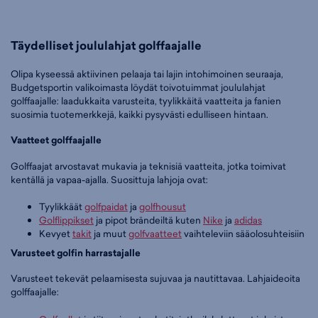
Täydelliset joululahjat golffaajalle
Olipa kyseessä aktiivinen pelaaja tai lajin intohimoinen seuraaja,
Budgetsportin valikoimasta löydät toivotuimmat joululahjat
golffaajalle: laadukkaita varusteita, tyylikkäitä vaatteita ja fanien
suosimia tuotemerkkejä, kaikki pysyvästi edulliseen hintaan.
Vaatteet golffaajalle
Golffaajat arvostavat mukavia ja teknisiä vaatteita, jotka toimivat
kentällä ja vapaa-ajalla. Suosittuja lahjoja ovat:
Tyylikkäät
golfpaidat
ja
golfhousut
Golflippikset
ja pipot brändeiltä kuten
Nike
ja
adidas
Kevyet
takit
ja muut
golfvaatteet
vaihteleviin sääolosuhteisiin
Varusteet golfin harrastajalle
Varusteet tekevät pelaamisesta sujuvaa ja nautittavaa. Lahjaideoita
golffaajalle: