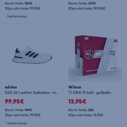
Norm. hinta:
109€
Norm. hinta:
279€
30pv alin hinta: 99,95€
30pv alin hinta: 199,90€
Useita kokoja
adidas
Wilson
S2G 26 Leather Spikeless - miesten golfkengät
TI DNA 12-ball - golfpallo
99,95€
13,95€
Norm. hinta:
149€
Norm. hinta:
22€
30pv alin hinta: 99,95€
30pv alin hinta: 13,95€
Useita kokoja