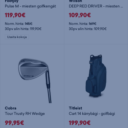
Footjoy
Wilson
Pulse M - miesten golfkengät
DEEP RED DRIVER - miesten driverit
119,90€
109,90€
Norm. hinta:
145€
Norm. hinta:
169€
30pv alin hinta: 119,90€
30pv alin hinta: 109,90€
Useita kokoja
Cobra
Titleist
Tour Trusty RH Wedge
Cart 14 kärrybägi - golfbägi
99,95€
199,90€