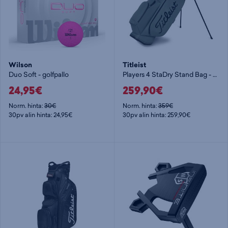
Wilson
Titleist
Duo Soft - golfpallo
Players 4 StaDry Stand Bag - golfbägi
24,95€
259,90€
Norm. hinta:
30€
Norm. hinta:
359€
30pv alin hinta: 24,95€
30pv alin hinta: 259,90€