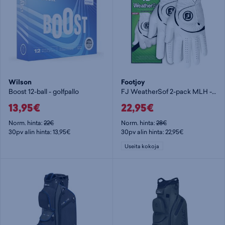
Wilson
Footjoy
Boost 12-ball - golfpallo
FJ WeatherSof 2-pack MLH - miesten golfhanska
13,95€
22,95€
Norm. hinta:
22€
Norm. hinta:
28€
30pv alin hinta: 13,95€
30pv alin hinta: 22,95€
Useita kokoja