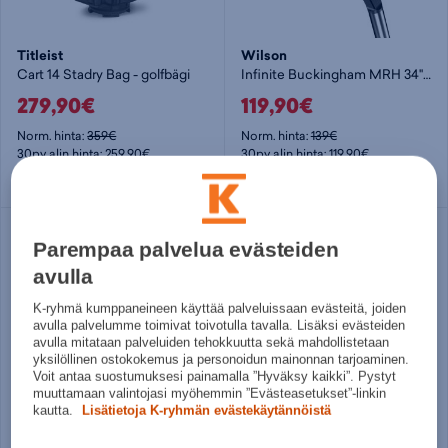
Titleist
Wilson
Cart 14 Stadry Bag - golfbägi
Infinite Buckingham MRH 34" - miesten putteri
279,90€
119,90€
Norm. hinta:
359€
Norm. hinta:
139€
30pv alin hinta: 259,90€
30pv alin hinta: 119,90€
LEFT
Parempaa palvelua evästeiden
avulla
K-ryhmä kumppaneineen käyttää palveluissaan evästeitä, joiden
avulla palvelumme toimivat toivotulla tavalla. Lisäksi evästeiden
avulla mitataan palveluiden tehokkuutta sekä mahdollistetaan
yksilöllinen ostokokemus ja personoidun mainonnan tarjoaminen.
Voit antaa suostumuksesi painamalla ”Hyväksy kaikki”. Pystyt
muuttamaan valintojasi myöhemmin ”Evästeasetukset”-linkin
kautta.
Lisätietoja K-ryhmän evästekäytännöistä
adidas
Wilson