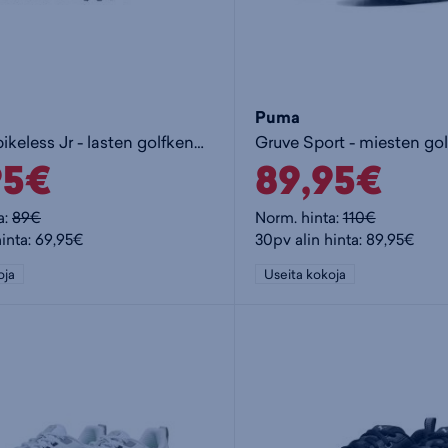
Puma
S2G 26 Spikeless Jr - lasten golfkengät
Gruve Sport - miesten go
95€
89,95€
a:
89€
Norm. hinta:
110€
hinta: 69,95€
30pv alin hinta: 89,95€
oja
Useita kokoja