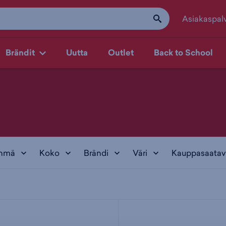
Asiakaspal
Brändit
Uutta
Outlet
Back to School
yhmä
Koko
Brändi
Väri
Kauppasaatav