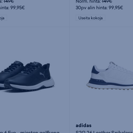
a:
149€
Norm. hinta:
149€
hinta: 99,95€
30pv alin hinta: 99,95€
oja
Useita kokoja
adidas
Fusion Grip 6 Evo - miesten golfkengät