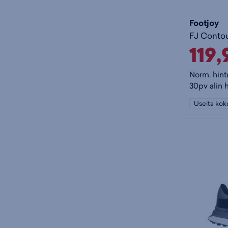
Footjoy
119
Norm. hint
30pv alin h
Useita kok