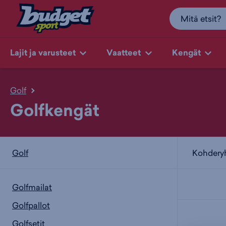
Lajit ja varusteet
Vaatteet
Kengät
Golf
Golfkengät
Kohder
Golf
Golfmailat
Golfpallot
Golfsetit