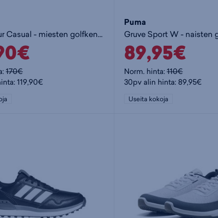
Puma
FJ Contour Casual - miesten golfkengät
Gruve Sport W - naisten 
,90€
89,95€
a:
170€
Norm. hinta:
110€
inta: 119,90€
30pv alin hinta: 89,95€
oja
Useita kokoja