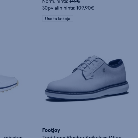
Norm. hinta:
149€
30pv alin hinta: 109,90€
Useita kokoja
Footjoy
S2G 26 Leather Spikeless - miesten golfkengät
Traditions Blucher Spikeless Wide - miesten golfkengät