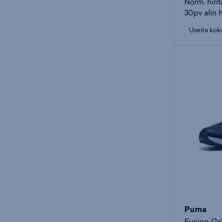
Norm. hint
30pv alin 
Useita kok
Puma