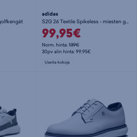
adidas
golfkengät
S2G 26 Textile Spikeless - miesten golfkengät
99,95€
Norm. hinta:
139€
30pv alin hinta: 99,95€
Useita kokoja