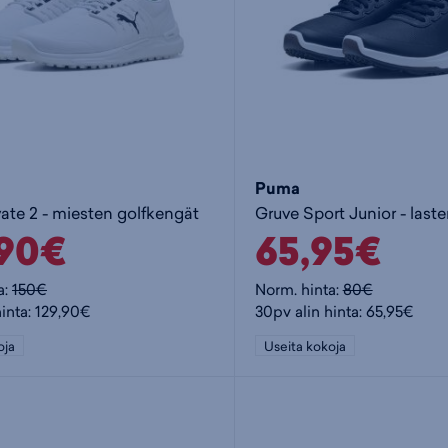
Puma
vate 2 - miesten golfkengät
Gruve Sport Junior - last
,90€
65,95€
a:
150€
Norm. hinta:
80€
hinta: 129,90€
30pv alin hinta: 65,95€
oja
Useita kokoja