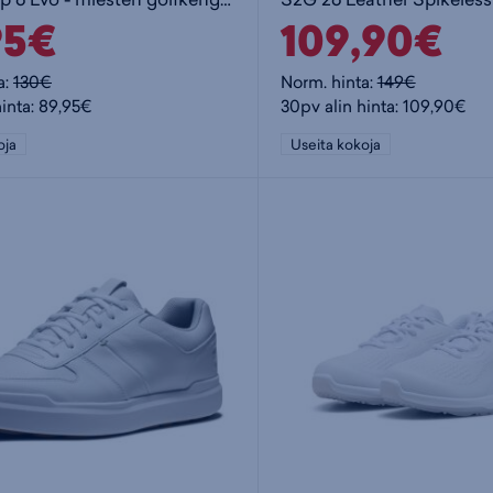
95€
109,90€
a:
130€
Norm. hinta:
149€
hinta: 89,95€
30pv alin hinta: 109,90€
oja
Useita kokoja