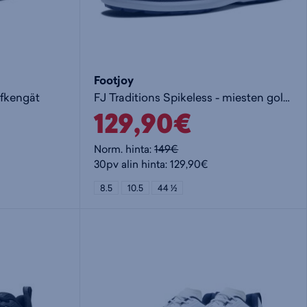
Footjoy
lfkengät
FJ Traditions Spikeless - miesten golfkengät
129,90€
Norm. hinta:
149€
30pv alin hinta: 129,90€
8.5
10.5
44 ½