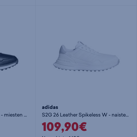
i
s
s
i
a
ä
n
:
:
adidas
S2G 26 Leather Spikeless - miesten golfkengät
S2G 26 Leather Spikeless W - naisten golfkengät
109,90€